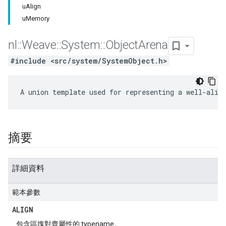
uAlign
uMemory
nl
::
Weave
::
System
::
Object
Arena
#include <src/system/SystemObject.h>
A union template used for representing a well-alig
摘要
詳細資料
範本參數
ALIGN
包含區塊對齊屬性的 typename。