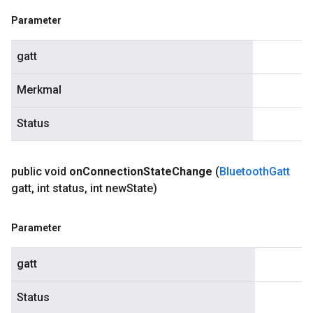
Parameter
gatt
Merkmal
Status
public void
on
Connection
State
Change
(
Bluetooth
Gatt
gatt
,
int status
,
int new
State)
Parameter
gatt
Status