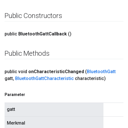
Public Constructors
public
Bluetooth
Gatt
Callback
()
Public Methods
public void
on
Characteristic
Changed
(
Bluetooth
Gatt
gatt
,
Bluetooth
Gatt
Characteristic
characteristic)
Parameter
gatt
Merkmal