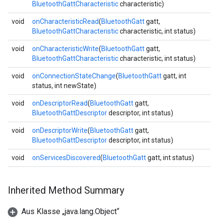
BluetoothGattCharacteristic
characteristic)
void
onCharacteristicRead
(
BluetoothGatt
gatt,
BluetoothGattCharacteristic
characteristic, int status)
void
onCharacteristicWrite
(
BluetoothGatt
gatt,
BluetoothGattCharacteristic
characteristic, int status)
void
onConnectionStateChange
(
BluetoothGatt
gatt, int
status, int newState)
void
onDescriptorRead
(
BluetoothGatt
gatt,
BluetoothGattDescriptor
descriptor, int status)
void
onDescriptorWrite
(
BluetoothGatt
gatt,
BluetoothGattDescriptor
descriptor, int status)
void
onServicesDiscovered
(
BluetoothGatt
gatt, int status)
Inherited Method Summary
Aus Klasse „java.lang.Object“