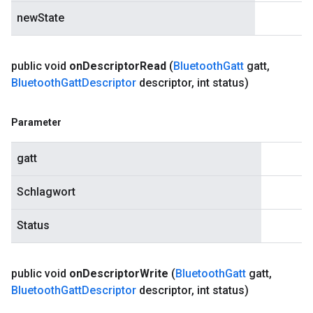
newState
public void
on
Descriptor
Read
(
Bluetooth
Gatt
gatt
,
Bluetooth
Gatt
Descriptor
descriptor
,
int status)
Parameter
gatt
Schlagwort
Status
public void
on
Descriptor
Write
(
Bluetooth
Gatt
gatt
,
Bluetooth
Gatt
Descriptor
descriptor
,
int status)