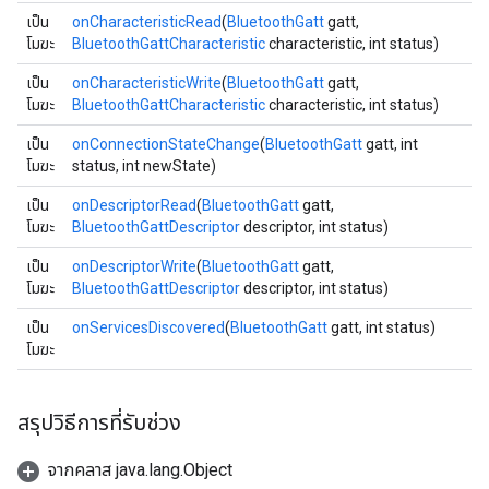
เป็น
onCharacteristicRead
(
BluetoothGatt
gatt,
โมฆะ
BluetoothGattCharacteristic
characteristic, int status)
เป็น
onCharacteristicWrite
(
BluetoothGatt
gatt,
โมฆะ
BluetoothGattCharacteristic
characteristic, int status)
เป็น
onConnectionStateChange
(
BluetoothGatt
gatt, int
โมฆะ
status, int newState)
เป็น
onDescriptorRead
(
BluetoothGatt
gatt,
โมฆะ
BluetoothGattDescriptor
descriptor, int status)
เป็น
onDescriptorWrite
(
BluetoothGatt
gatt,
โมฆะ
BluetoothGattDescriptor
descriptor, int status)
เป็น
onServicesDiscovered
(
BluetoothGatt
gatt, int status)
โมฆะ
สรุปวิธีการที่รับช่วง
จากคลาส java.lang.Object