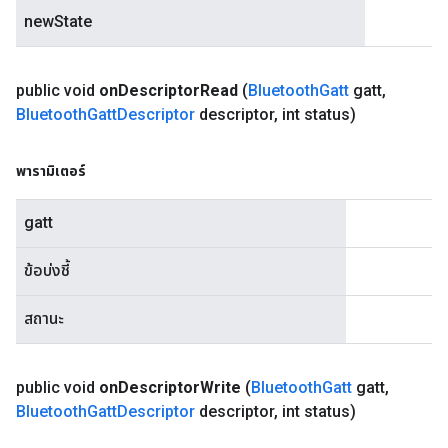
newState
public void
on
Descriptor
Read
(
Bluetooth
Gatt
gatt
,
Bluetooth
Gatt
Descriptor
descriptor
,
int status)
พารามิเตอร์
gatt
ข้อบ่งชี้
สถานะ
public void
on
Descriptor
Write
(
Bluetooth
Gatt
gatt
,
Bluetooth
Gatt
Descriptor
descriptor
,
int status)