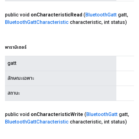
public void
on
Characteristic
Read
(
Bluetooth
Gatt
gatt
,
Bluetooth
Gatt
Characteristic
characteristic
,
int status)
พารามิเตอร์
gatt
ลักษณะเฉพาะ
สถานะ
public void
on
Characteristic
Write
(
Bluetooth
Gatt
gatt
,
Bluetooth
Gatt
Characteristic
characteristic
,
int status)