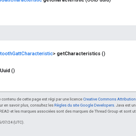
etooth
Gatt
Characteristic
>
get
Characteristics
()
Uuid
()
le contenu de cette page est régi par une licence
Creative Commons Attribution
our en savoir plus, consultez les
Règles du site Google Developers
. Java est 
HREAD et les marques associées sont des marques de Thread Group et sont uti
5/07/24 (UTC).