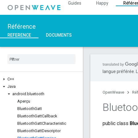
Guides
Happy
Référe
Référence
REFERENCE
DOCUMENTS
langue préférée. L
C++
Java
OpenWeave
Ré
android
.
bluetooth
Aperçu
Bluetoo
Bluetooth
Gatt
Bluetooth
Gatt
Callback
public class
Blu
Bluetooth
Gatt
Characteristic
Bluetooth
Gatt
Descriptor