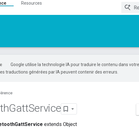
nce
Resources
Google utilise la technologie IA pour traduire le contenu dans votr
es traductions générées par IA peuvent contenir des erreurs.
férence
th
Gatt
Service
etoothGattService
extends Object