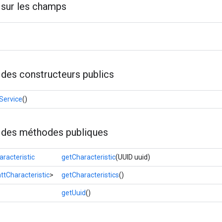
f sur les champs
 des constructeurs publics
Service
()
f des méthodes publiques
racteristic
getCharacteristic
(UUID uuid)
ttCharacteristic
>
getCharacteristics
()
getUuid
()