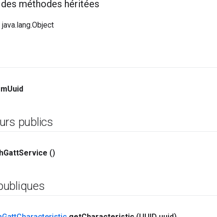
f des méthodes héritées
 java.lang.Object
m
Uuid
urs publics
h
Gatt
Service
()
publiques
h
Gatt
Characteristic
get
Characteristic
(UUID uuid)