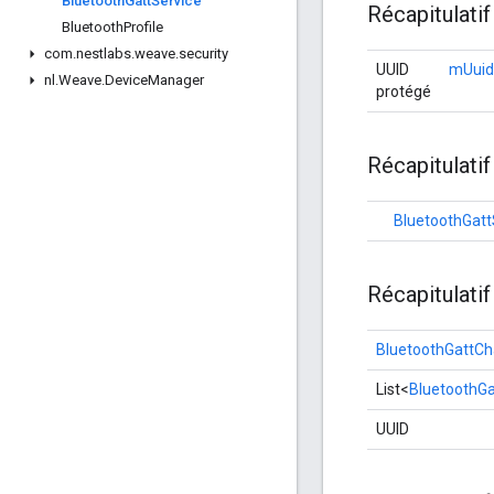
Bluetooth
Gatt
Service
Récapitulati
Bluetooth
Profile
com
.
nestlabs
.
weave
.
security
UUID
mUuid
nl
.
Weave
.
Device
Manager
protégé
Récapitulatif
BluetoothGatt
Récapitulati
BluetoothGattCha
List<
BluetoothGa
UUID