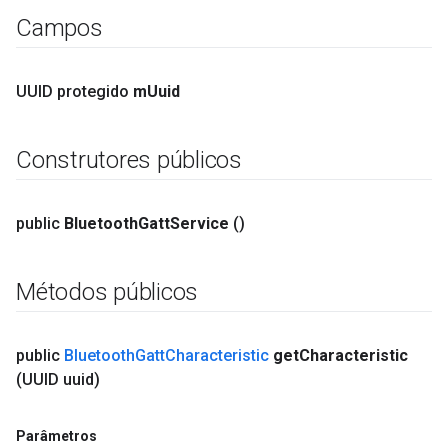
Campos
UUID protegido
m
Uuid
Construtores públicos
public
Bluetooth
Gatt
Service
()
Métodos públicos
public
Bluetooth
Gatt
Characteristic
get
Characteristic
(UUID uuid)
Parâmetros