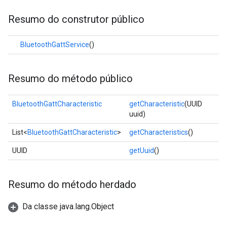
Resumo do construtor público
BluetoothGattService
()
Resumo do método público
BluetoothGattCharacteristic
getCharacteristic
(UUID
uuid)
List<
BluetoothGattCharacteristic
>
getCharacteristics
()
UUID
getUuid
()
Resumo do método herdado
Da classe java.lang.Object