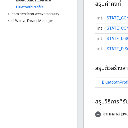
Bluetooth
Gatt
Service
สรุปค่าคงที่
Bluetooth
Profile
com
.
nestlabs
.
weave
.
security
int
STATE_CO
nl
.
Weave
.
Device
Manager
int
STATE_CO
int
STATE_DI
int
STATE_DIS
สรุปตัวสร้างส
BluetoothProfi
สรุปวิธีการที่รั
จากคลาส java