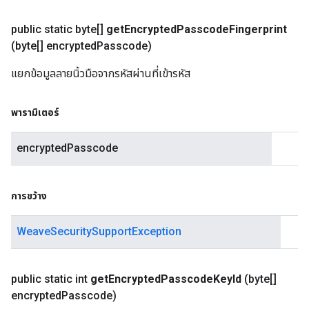
public static byte[]
get
Encrypted
Passcode
Fingerprint
(byte[] encrypted
Passcode)
แยกข้อมูลลายนิ้วมือจากรหัสผ่านที่เข้ารหัส
พารามิเตอร์
encryptedPasscode
การขว้าง
WeaveSecuritySupportException
public static int
get
Encrypted
Passcode
Key
Id
(byte[]
encrypted
Passcode)