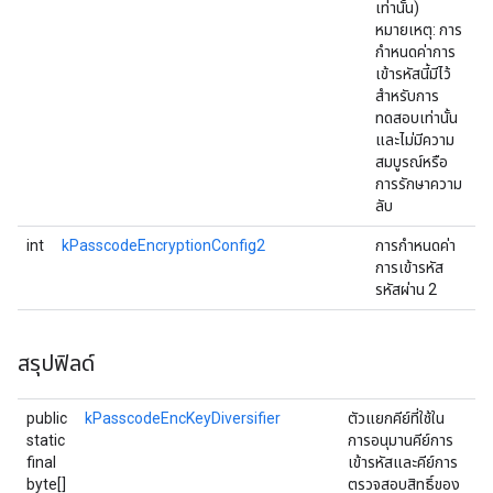
เท่านั้น)
หมายเหตุ: การ
กำหนดค่าการ
เข้ารหัสนี้มีไว้
สำหรับการ
ทดสอบเท่านั้น
และไม่มีความ
สมบูรณ์หรือ
การรักษาความ
ลับ
int
kPasscodeEncryptionConfig2
การกำหนดค่า
การเข้ารหัส
รหัสผ่าน 2
สรุปฟิลด์
public
kPasscodeEncKeyDiversifier
ตัวแยกคีย์ที่ใช้ใน
static
การอนุมานคีย์การ
final
เข้ารหัสและคีย์การ
byte[]
ตรวจสอบสิทธิ์ของ