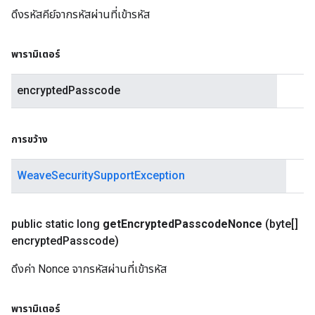
ดึงรหัสคีย์จากรหัสผ่านที่เข้ารหัส
พารามิเตอร์
encryptedPasscode
การขว้าง
WeaveSecuritySupportException
public static long
get
Encrypted
Passcode
Nonce
(byte[]
encrypted
Passcode)
ดึงค่า Nonce จากรหัสผ่านที่เข้ารหัส
พารามิเตอร์