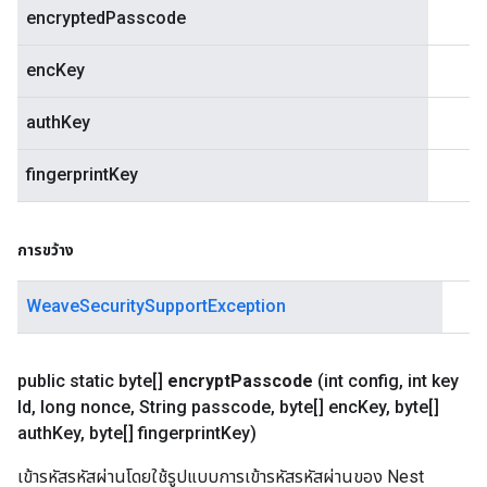
encryptedPasscode
encKey
authKey
fingerprintKey
การขว้าง
WeaveSecuritySupportException
public static byte[]
encrypt
Passcode
(int config
,
int key
Id
,
long nonce
,
String passcode
,
byte[] enc
Key
,
byte[]
auth
Key
,
byte[] fingerprint
Key)
เข้ารหัสรหัสผ่านโดยใช้รูปแบบการเข้ารหัสรหัสผ่านของ Nest