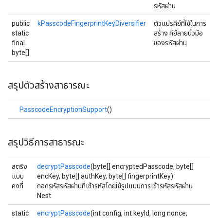
รหัสผ่าน
public
kPasscodeFingerprintKeyDiversifier
ตัวแปรคีย์ที่ใช้ในการ
static
สร้าง คีย์ลายนิ้วมือ
final
ของรหัสผ่าน
byte[]
สรุปตัวสร้างสาธารณะ
PasscodeEncryptionSupport
()
สรุปวิธีการสาธารณะ
สตริง
decryptPasscode
(byte[] encryptedPasscode, byte[]
แบบ
encKey, byte[] authKey, byte[] fingerprintKey)
คงที่
ถอดรหัสรหัสผ่านที่เข้ารหัสโดยใช้รูปแบบการเข้ารหัสรหัสผ่าน
Nest
static
encryptPasscode
(int config, int keyId, long nonce,