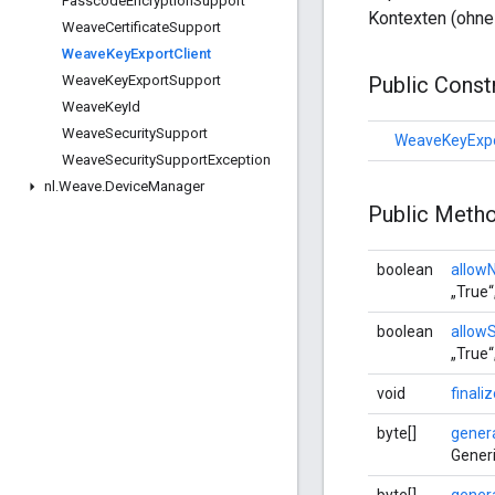
Passcode
Encryption
Support
Kontexten (ohn
Weave
Certificate
Support
Weave
Key
Export
Client
Weave
Key
Export
Support
Public Cons
Weave
Key
Id
Weave
Security
Support
WeaveKeyExpo
Weave
Security
Support
Exception
nl
.
Weave
.
Device
Manager
Public Meth
boolean
allow
„True“
boolean
allow
„True“
void
finali
byte[]
gener
Generi