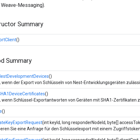
e Weave-Messaging).
tructor Summary
rtClient
()
od Summary
NestDevelopmentDevices
()
, wenn der Export von Schlüsseln von Nest-Entwicklungsgeräten zulässig
SHA1DeviceCertificates
()
, wenn Schlüssel-Exportantworten von Geräten mit SHA1-Zertifikaten zu
ze
()
ateKeyExportRequest
(int keyId, long responderNodeId, byte[] accessTo
eren Sie eine Anfrage für den Schlüsselexport mit einem Zugriffstoken