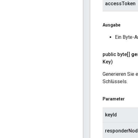
accessToken
Ausgabe
Ein Byte-A
public byte[]
ge
Key)
Generieren Sie e
Schlüssels.
Parameter
keyId
responderNod