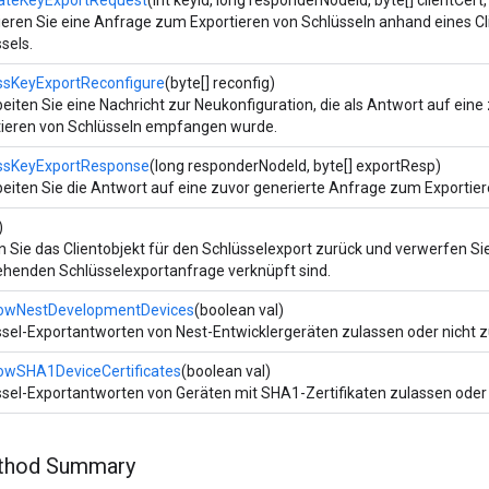
ateKeyExportRequest
(int keyId, long responderNodeId, byte[] clientCert,
eren Sie eine Anfrage zum Exportieren von Schlüsseln anhand eines Cli
sels.
ssKeyExportReconfigure
(byte[] reconfig)
eiten Sie eine Nachricht zur Neukonfiguration, die als Antwort auf ein
tieren von Schlüsseln empfangen wurde.
ssKeyExportResponse
(long responderNodeId, byte[] exportResp)
eiten Sie die Antwort auf eine zuvor generierte Anfrage zum Exportier
)
 Sie das Clientobjekt für den Schlüsselexport zurück und verwerfen Sie 
ehenden Schlüsselexportanfrage verknüpft sind.
lowNestDevelopmentDevices
(boolean val)
sel-Exportantworten von Nest-Entwicklergeräten zulassen oder nicht z
lowSHA1DeviceCertificates
(boolean val)
sel-Exportantworten von Geräten mit SHA1-Zertifikaten zulassen oder 
ethod Summary