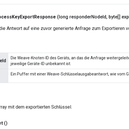
ocess
Key
Export
Response
(long responder
Node
Id
,
byte[] exp
die Antwort auf eine zuvor generierte Anfrage zum Exportieren v
Die Weave-Knoten-ID des Geräts, an das die Anfrage weitergeleit
eId
jeweilige Geräte-ID unbekannt ist.
Ein Puffer mit einer Weave-Schlüsselausgabeantwort, wie vom 
rray mit dem exportierten Schlüssel.
et
()