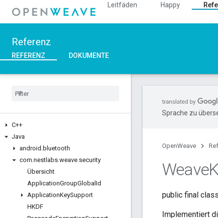
Leitfäden
Happy
Refe
Referenz
REFERENZ
DOKUMENTE
Sprache zu überse
C++
Java
OpenWeave
Re
android
.
bluetooth
com
.
nestlabs
.
weave
.
security
Weave
K
Übersicht
Application
Group
Global
Id
public final clas
Application
Key
Support
HKDF
Implementiert d