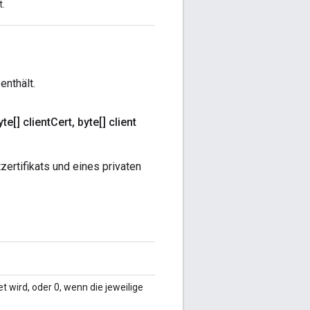
t.
enthält.
te[] client
Cert
,
byte[] client
ertifikats und eines privaten
 wird, oder 0, wenn die jeweilige