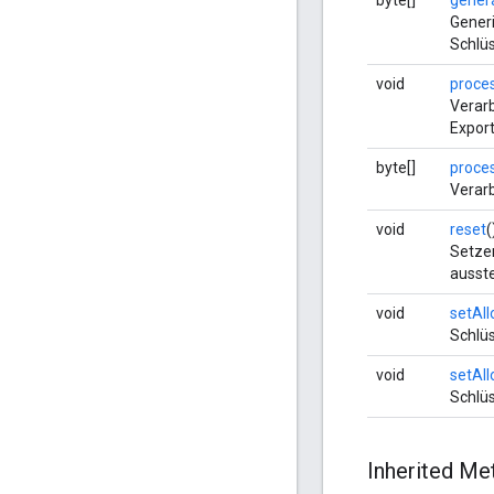
byte[]
gener
Generi
Schlüs
void
proce
Verarb
Expor
byte[]
proce
Verarb
void
reset
(
Setzen
ausst
void
setAl
Schlüs
void
setAl
Schlüs
Inherited M