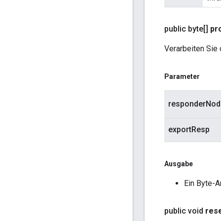
public byte[]
pr
Verarbeiten Sie 
Parameter
responderNod
exportResp
Ausgabe
Ein Byte-A
public void
res