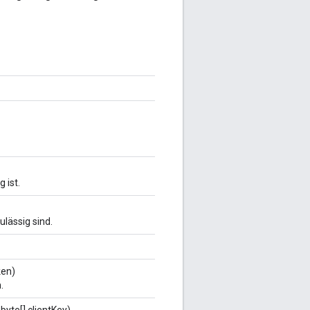
 ist.
lässig sind.
ken)
.