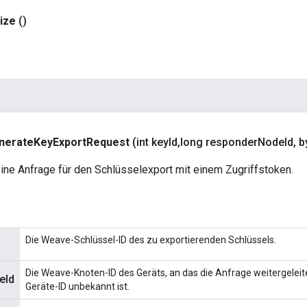
lize
()
nerate
Key
Export
Request
(int key
Id
,
long responder
Node
Id
,
by
ine Anfrage für den Schlüsselexport mit einem Zugriffstoken.
Die Weave-Schlüssel-ID des zu exportierenden Schlüssels.
Die Weave-Knoten-ID des Geräts, an das die Anfrage weitergeleitet
eId
Geräte-ID unbekannt ist.