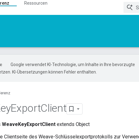
renz
Ressourcen
Google verwendet KI-Technologie, um Inhalte in Ihre bevorzugte
tzen. KI-Übersetzungen können Fehler enthalten.
ferenz
ey
Export
Client
s
WeaveKeyExportClient
extends Object
ie Clientseite des Weave-Schlüsselexportprotokolls zur Verwen