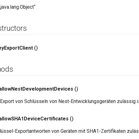
java.lang.Object“
structors
ey
Export
Client
()
hods
allow
Nest
Development
Devices
()
 Export von Schlüsseln von Nest-Entwicklungsgeräten zulässig is
allow
SHA1Device
Certificates
()
lüssel-Exportantworten von Geräten mit SHA1-Zertifikaten zuläs