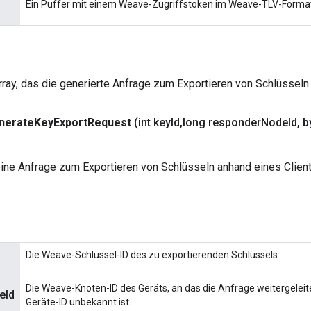
Ein Puffer mit einem Weave-Zugriffstoken im Weave-TLV-Forma
rray, das die generierte Anfrage zum Exportieren von Schlüsseln 
nerate
Key
Export
Request
(int key
Id
,
long responder
Node
Id
,
by
ine Anfrage zum Exportieren von Schlüsseln anhand eines Clientz
Die Weave-Schlüssel-ID des zu exportierenden Schlüssels.
Die Weave-Knoten-ID des Geräts, an das die Anfrage weitergeleitet
eId
Geräte-ID unbekannt ist.