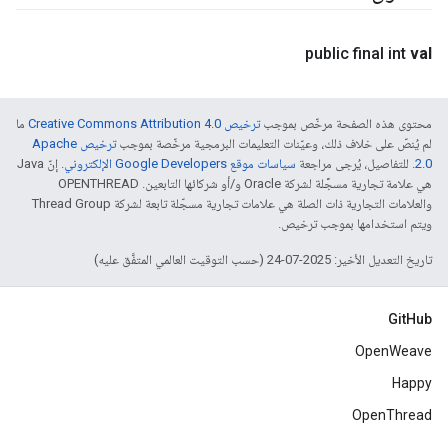
public final int
val
محتوى هذه الصفحة مرخّص بموجب
ترخيص Creative Commons Attribution 4.0‏
ما
لم يُنصّ على خلاف ذلك، وعيّنات التعليمات البرمجية مرخّصة بموجب
ترخيص Apache
2.0‏
. للتفاصيل، يُرجى مراجعة
سياسات موقع Google Developers الإلكتروني
. إنّ Java
هي علامة تجارية مسجَّلة لشركة Oracle و/أو شركائها التابعين. ‫OPENTHREAD
والعلامات التجارية ذات الصلة هي علامات تجارية مسجّلة تابعة لشركة Thread Group
ويتم استخدامها بموجب ترخيص.
تاريخ التعديل الأخير: 2025-07-24 (حسب التوقيت العالمي المتفَّق عليه)
GitHub
OpenWeave
Happy
OpenThread