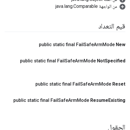
من الواجهة java.lang.Comparable
قيم التعداد
public static final Fail
Safe
Arm
Mode
New
public static final Fail
Safe
Arm
Mode
Not
Specified
public static final Fail
Safe
Arm
Mode
Reset
public static final Fail
Safe
Arm
Mode
Resume
Existing
الحقول