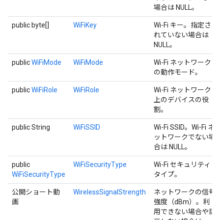
場合は NULL。
public byte[]
WiFiKey
Wi-Fi キー。指定さ
れていない場合は
NULL。
public
WiFiMode
WiFiMode
Wi-Fi ネットワーク
の動作モード。
public
WiFiRole
WiFiRole
Wi-Fi ネットワーク
上のデバイスの役
割。
public String
WiFiSSID
Wi-Fi SSID。Wi-Fi ネ
ットワークでない場
合は NULL。
public
WiFiSecurityType
Wi-Fi セキュリティ
WiFiSecurityType
タイプ。
公開ショート動
WirelessSignalStrength
ネットワークの信号
画
強度（dBm）。利
用できない場合や該