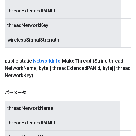
threadExtendedPANId
threadNetworkKey
wirelessSignalStrength
public static
Network
Info
Make
Thread
(String thread
Network
Name
,
byte[] thread
Extended
PANId
,
byte[] thread
Network
Key)
パラメータ
threadNetworkName
threadExtendedPANId