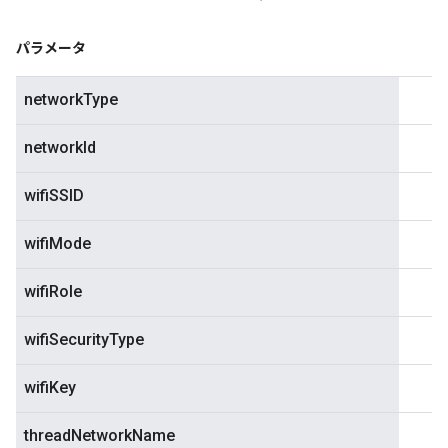
パラメータ
networkType
networkId
wifiSSID
wifiMode
wifiRole
wifiSecurityType
wifiKey
threadNetworkName