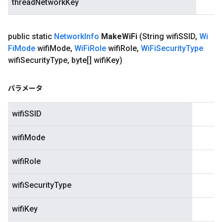
threadNetworkKey
public static
Network
Info
Make
Wi
Fi
(String wifi
SSID
,
Wi
Fi
Mode
wifi
Mode
,
Wi
Fi
Role
wifi
Role
,
Wi
Fi
Security
Type
wifi
Security
Type
,
byte[] wifi
Key)
パラメータ
wifiSSID
wifiMode
wifiRole
wifiSecurityType
wifiKey