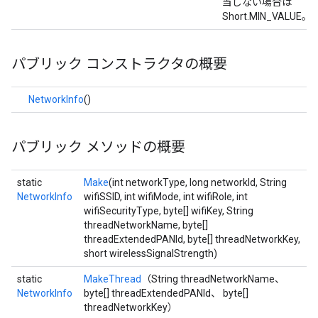
当しない場合は
Short.MIN_VALUE。
パブリック コンストラクタの概要
NetworkInfo
()
パブリック メソッドの概要
static
Make
(int networkType, long networkId, String
NetworkInfo
wifiSSID, int wifiMode, int wifiRole, int
wifiSecurityType, byte[] wifiKey, String
threadNetworkName, byte[]
threadExtendedPANId, byte[] threadNetworkKey,
short wirelessSignalStrength)
static
MakeThread
（String threadNetworkName、
NetworkInfo
byte[] threadExtendedPANId、 byte[]
threadNetworkKey）