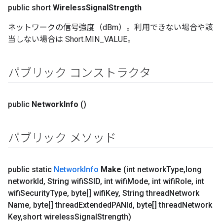
public short
Wireless
Signal
Strength
ネットワークの信号強度（dBm）。利用できない場合や該
当しない場合は Short.MIN_VALUE。
パブリック コンストラクタ
public
Network
Info
()
パブリック メソッド
public static
Network
Info
Make
(int network
Type
,
long
network
Id
,
String wifi
SSID
,
int wifi
Mode
,
int wifi
Role
,
int
wifi
Security
Type
,
byte[] wifi
Key
,
String thread
Network
Name
,
byte[] thread
Extended
PANId
,
byte[] thread
Network
Key
,
short wireless
Signal
Strength)