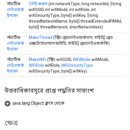
স্ট্যাটিক
তৈরি করুন
(int networkType, long networkId, String
নেটওয়ার্ক
wifiSSID, int wifiMode, int wifiRole, int
ইনফো
wifiSecurityType, byte[] wifiKey, String
threadNetworkName, byte[] threadExtendedPANId,
byte[] threadNetwork, shortNetworkless)
স্ট্যাটিক
MakeThread
(স্ট্রিং থ্রেডনেটওয়ার্কনাম, বাইট[] থ্রেড
নেটওয়ার্ক
এক্সটেন্ডেডপ্যানআইডি, বাইট[] থ্রেডনেটওয়ার্ককি)
ইনফো
স্ট্যাটিক
MakeWiFi
(স্ট্রিং wifiSSID,
WiFiMode
wifiMode,
নেটওয়ার্ক
WiFiRole
wifiRole,
WiFiSecurityType
ইনফো
wifiSecurityType, byte[] wifiKey)
উত্তরাধিকারসূত্রে প্রাপ্ত পদ্ধতির সারাংশ
java.lang.Object ক্লাস থেকে
ক্ষেত্র