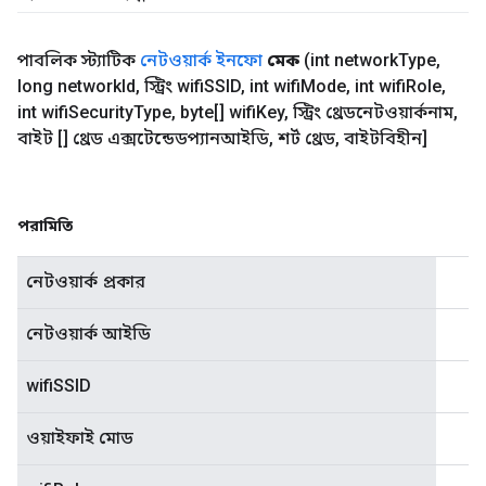
পাবলিক স্ট্যাটিক
নেটওয়ার্ক ইনফো
মেক
(int network
Type
,
long network
Id
,
স্ট্রিং wifi
SSID
,
int wifi
Mode
,
int wifi
Role
,
int wifi
Security
Type
,
byte[] wifi
Key
,
স্ট্রিং থ্রেডনেটওয়ার্কনাম
,
বাইট [] থ্রেড এক্সটেন্ডেডপ্যানআইডি
,
শর্ট থ্রেড
,
বাইটবিহীন]
পরামিতি
নেটওয়ার্ক প্রকার
নেটওয়ার্ক আইডি
wifiSSID
ওয়াইফাই মোড