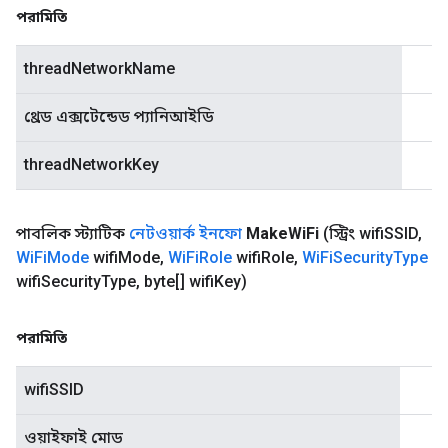
পরামিতি
threadNetworkName
থ্রেড এক্সটেন্ডেড প্যানিআইডি
threadNetworkKey
পাবলিক স্ট্যাটিক
নেটওয়ার্ক ইনফো
Make
Wi
Fi
(স্ট্রিং wifi
SSID
,
Wi
Fi
Mode
wifi
Mode
,
Wi
Fi
Role
wifi
Role
,
Wi
Fi
Security
Type
wifi
Security
Type
,
byte[] wifi
Key)
পরামিতি
wifiSSID
ওয়াইফাই মোড