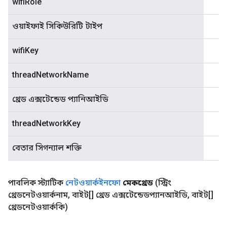
wifiRole
ওয়াইফাই সিকিউরিটি টাইপ
wifiKey
threadNetworkName
থ্রেড এক্সটেন্ডেড প্যানিআইডি
threadNetworkKey
বেতার সিগন্যাল শক্তি
পাবলিক স্ট্যাটিক
নেটওয়ার্কইনফো
মেকথ্রেড
(স্ট্রিং
থ্রেডনেটওয়ার্কনাম
,
বাইট[] থ্রেড এক্সটেন্ডেডপ্যানআইডি
,
বাইট[]
থ্রেডনেটওয়ার্ককি)