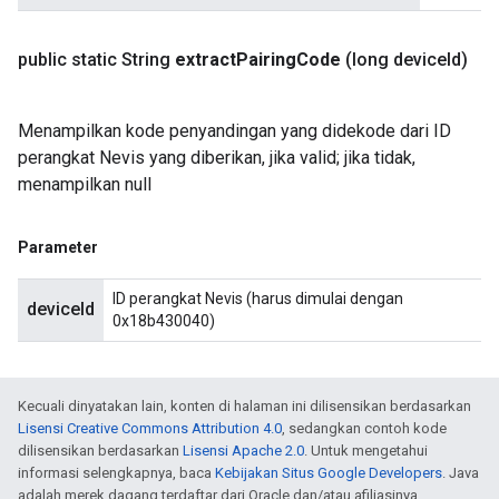
public static String
extract
Pairing
Code
(long device
Id)
Menampilkan kode penyandingan yang didekode dari ID
perangkat Nevis yang diberikan, jika valid; jika tidak,
menampilkan null
Parameter
ID perangkat Nevis (harus dimulai dengan
deviceId
0x18b430040)
Kecuali dinyatakan lain, konten di halaman ini dilisensikan berdasarkan
Lisensi Creative Commons Attribution 4.0
, sedangkan contoh kode
dilisensikan berdasarkan
Lisensi Apache 2.0
. Untuk mengetahui
informasi selengkapnya, baca
Kebijakan Situs Google Developers
. Java
adalah merek dagang terdaftar dari Oracle dan/atau afiliasinya.