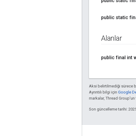
public static f
public static f
Alanlar
public final int
v
Aksi belirtilmediği sürece 
Ayrıntılı bilgi için
Google Dev
markalar, Thread Group'un ti
Son güncelleme tarihi: 202
GitHub