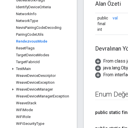
Get
Network
Flags
Alan Özeti
Identify
Device
Criteria
Network
Info
public
val
Network
Type
final
Nevis
Pairing
Code
Decoding
int
Pairing
Code
Utils
Rendezvous
Mode
Devralınan Y
Reset
Flags
Target
Device
Modes
From class 
Target
Fabric
Id
java.lang.Obj
Test
Main
From interfa
Weave
Device
Descriptor
Weave
Device
Exception
Weave
Device
Manager
Enum Değer
Weave
Device
Manager
Exception
Weave
Stack
Wi
Fi
Mode
public static f
Wi
Fi
Role
Wi
Fi
Security
Type