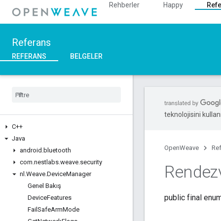
Rehberler
Happy
Ref
Referans
REFERANS
BELGELER
teknolojisini kullan
C++
Java
OpenWeave
Re
android
.
bluetooth
com
.
nestlabs
.
weave
.
security
Rendez
nl
.
Weave
.
Device
Manager
Genel Bakış
public final enu
Device
Features
Fail
Safe
Arm
Mode