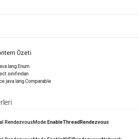
öntem Özeti
java.lang.Enum
ect sınıfından
ce java.lang.Comparable
leri
inal Rendezvous
Mode
Enable
Thread
Rendezvous