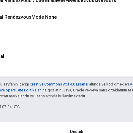
inal Rendezvous
Mode
Enable
Wi
Fi
Rendezvous
Network
inal Rendezvous
Mode
None
al
bu sayfanın içeriği
Creative Commons Atıf 4.0 Lisansı
altında ve kod örnekleri
A
elopers Site Politikaları
'na göz atın. Java, Oracle ve/veya satış ortaklarının tes
cari markalarıdır ve lisans altında kullanılmaktadır.
5-07-24 UTC.
Destek