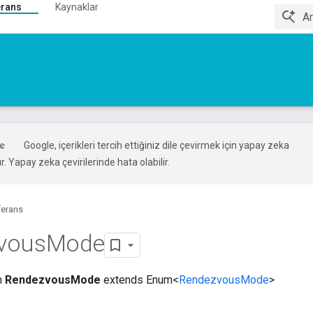
erans
Kaynaklar
Google, içerikleri tercih ettiğiniz dile çevirmek için yapay zeka
ır. Yapay zeka çevirilerinde hata olabilir.
ferans
vous
Mode
m
RendezvousMode
extends Enum<
RendezvousMode
>