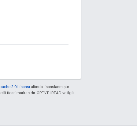
pache 2.0 Lisansı
altında lisanslanmıştır.
cilli ticari markasıdır. OPENTHREAD ve ilgili