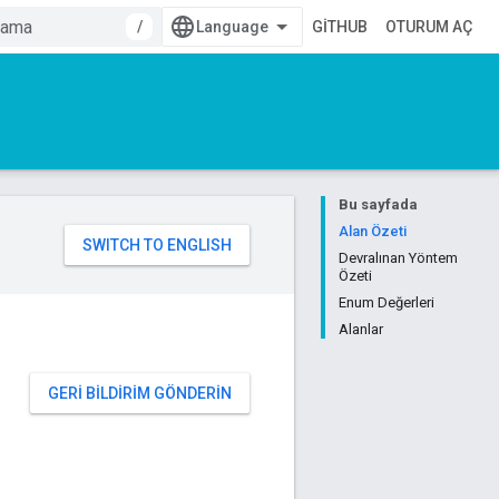
/
GITHUB
OTURUM AÇ
Bu sayfada
Alan Özeti
Devralınan Yöntem
Özeti
Enum Değerleri
Alanlar
GERI BILDIRIM GÖNDERIN