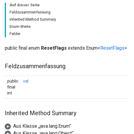
Auf dieser Seite
Feldzusammenfassung
Inherited Method Summary
Enum-Werte
Felder
public final enum
ResetFlags
extends Enum<
ResetFlags
>
Feldzusammenfassung
public
val
final
int
Inherited Method Summary
Aus Klasse „java.lang.Enum“
Aus Klasse „java.lang.Object“