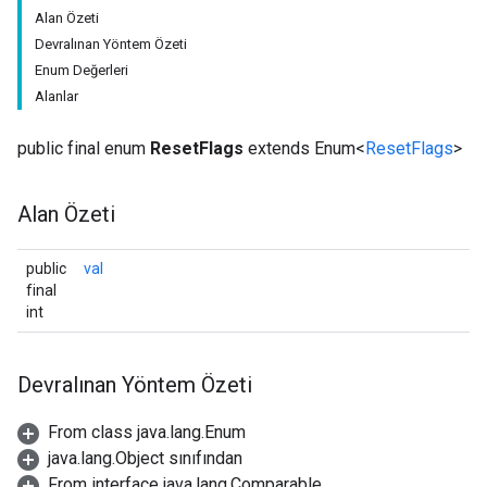
Alan Özeti
Devralınan Yöntem Özeti
Enum Değerleri
Alanlar
public final enum
ResetFlags
extends Enum<
ResetFlags
>
Alan Özeti
public
val
final
int
Devralınan Yöntem Özeti
From class java.lang.Enum
java.lang.Object sınıfından
From interface java.lang.Comparable