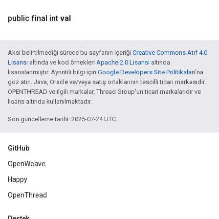
public final int
val
Aksi belirtilmediği sürece bu sayfanın içeriği
Creative Commons Atıf 4.0
Lisansı
altında ve kod örnekleri
Apache 2.0 Lisansı
altında
lisanslanmıştır. Ayrıntılı bilgi için
Google Developers Site Politikaları
'na
göz atın. Java, Oracle ve/veya satış ortaklarının tescilli ticari markasıdır.
OPENTHREAD ve ilgili markalar, Thread Group'un ticari markalarıdır ve
lisans altında kullanılmaktadır.
Son güncelleme tarihi: 2025-07-24 UTC.
GitHub
OpenWeave
Happy
OpenThread
Destek