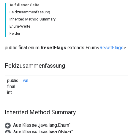
Auf dieser Seite
Feldzusammenfassung
Inherited Method Summary
Enum-Werte
Felder
public final enum
ResetFlags
extends Enum<
ResetFlags
>
Feldzusammenfassung
public
val
final
int
Inherited Method Summary
Aus Klasse „java.lang.Enum“
Aus Klasse „java.lang.Object“