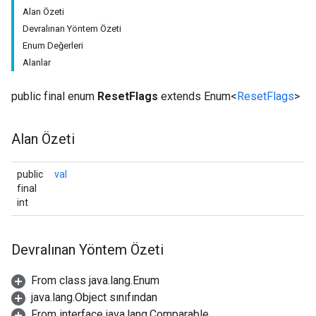
Alan Özeti
Devralınan Yöntem Özeti
Enum Değerleri
Alanlar
public final enum
ResetFlags
extends Enum<
ResetFlags
>
Alan Özeti
public
val
final
int
Devralınan Yöntem Özeti
From class java.lang.Enum
java.lang.Object sınıfından
From interface java.lang.Comparable