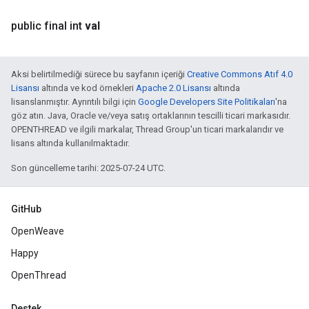
public final int
val
Aksi belirtilmediği sürece bu sayfanın içeriği
Creative Commons Atıf 4.0
Lisansı
altında ve kod örnekleri
Apache 2.0 Lisansı
altında
lisanslanmıştır. Ayrıntılı bilgi için
Google Developers Site Politikaları
'na
göz atın. Java, Oracle ve/veya satış ortaklarının tescilli ticari markasıdır.
OPENTHREAD ve ilgili markalar, Thread Group'un ticari markalarıdır ve
lisans altında kullanılmaktadır.
Son güncelleme tarihi: 2025-07-24 UTC.
GitHub
OpenWeave
Happy
OpenThread
Destek