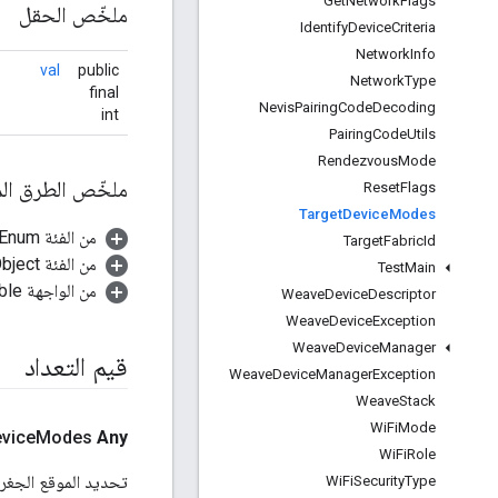
Get
Network
Flags
ملخّص الحقل
Identify
Device
Criteria
Network
Info
val
public
Network
Type
final
Nevis
Pairing
Code
Decoding
int
Pairing
Code
Utils
Rendezvous
Mode
ملخّص الطرق الم
Reset
Flags
Target
Device
Modes
من الفئة java.lang.Enum
Target
Fabric
Id
من الفئة java.lang.Object
Test
Main
من الواجهة java.lang.Comparable
Weave
Device
Descriptor
Weave
Device
Exception
Weave
Device
Manager
قيم التعداد
Weave
Device
Manager
Exception
Weave
Stack
Wi
Fi
Mode
vice
Modes
Any
Wi
Fi
Role
تحديد الموقع الجغر
Wi
Fi
Security
Type