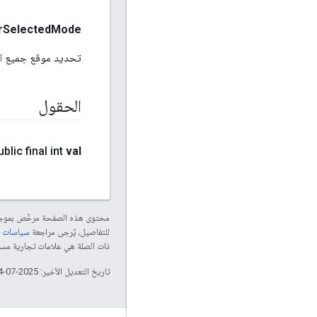
r
Selected
Mode
تحديد موقع جميع الأ
الحقول
ublic final int
val
محتوى هذه الصفحة مرخّص بمو
للتفاصيل، يُرجى مراجعة
سياسات موقع le Developers
ذات الصلة هي علامات تجارية مسجّلة تابعة لشركة Thread Group
تاريخ التعديل الأخير: 2025-07-24 (حسب التوقيت العالمي المتفَّق عليه)