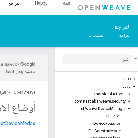
الأدلة
Happy
المراجع
المراجع
المراجع
المستندات
تتضمّن بعض الأخطاء.
C++
Java
OpenWeave
المرا
android
.
bluetooth
com
.
nestlabs
.
weave
.
security
أوضاع الا
nl
.
Weave
.
Device
Manager
نظرة عامّة
getDeviceModes
Device
Features
Fail
Safe
Arm
Mode