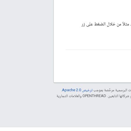
 مثلاً من خلال الضغط على زر
مات البرمجية مرخّصة بموجب
ترخيص Apache 2.0‏
.
. إنّ Java هي علامة تجارية مسجَّلة لشركة Oracle و/أو شركائها التابعين. ‫OPENTHREAD والعلامات التجارية