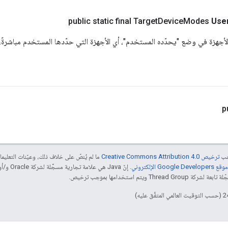
public static final Target
Device
Modes
Use
جهزة في وضع "يحدّده المستخدم"، أي الأجهزة التي حدّدها المستخدم مباشرةً،
p
جب
ترخيص Creative Commons Attribution 4.0‏
ما لم يُنصّ على خلاف ذلك، وعيّنات التعلي
Goog الإلكتروني
 ويتم استخدامها بموجب ترخيص.