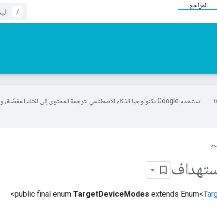
المراجع
/
تستخدم Google تكنولوجيا الذكاء الاصطناعي لترجمة المحتوى إلى لغتك المفضّلة، 
جع
ستهداف
>
public final enum
TargetDeviceModes
extends Enum<
Tar