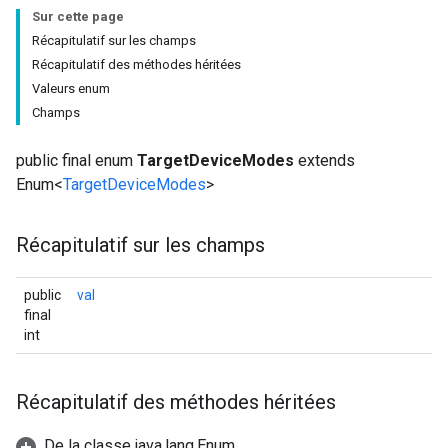
Sur cette page
Récapitulatif sur les champs
Récapitulatif des méthodes héritées
Valeurs enum
Champs
public final enum
TargetDeviceModes
extends
Enum<
TargetDeviceModes
>
Récapitulatif sur les champs
public
val
final
int
Récapitulatif des méthodes héritées
De la classe java.lang.Enum