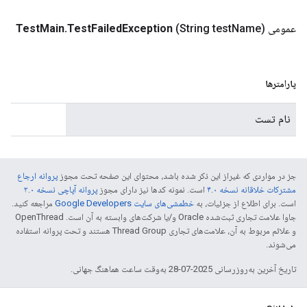
عمومی
Name)
(String test
Exception
Failed
Test
.
Main
Test
پارامترها
نام تست
جز در مواردی که غیراز این ذکر شده باشد، محتوای این صفحه تحت مجوز
پروانه ارجاع
مشترکات خلاقانه نسخه ۴.۰
است. نمونه کدها نیز دارای مجوز
پروانه آپاچی نسخه ۲.۰
است. برای اطلاع از جزئیات، به
خطمشی‌های سایت Google Developers‏
مراجعه کنید.
جاوا علامت تجاری ثبت‌شده Oracle و/یا شرکت‌های وابسته به آن است. ‫OpenThread
و علائم مربوط به آن، علامت‌های تجاری Thread Group هستند و تحت پروانه استفاده
می‌شوند.
تاریخ آخرین به‌روزرسانی 2025-07-28 به‌وقت ساعت هماهنگ جهانی.