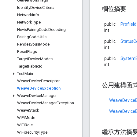
Get
Network
Flags
Identify
Device
Criteria
欄位摘要
Network
Info
Network
Type
public
ProfileId
Nevis
Pairing
Code
Decoding
int
Pairing
Code
Utils
public
StatusC
Rendezvous
Mode
int
Reset
Flags
public
SystemE
Target
Device
Modes
int
Target
Fabric
Id
Test
Main
Weave
Device
Descriptor
公用建構函
Weave
Device
Exception
Weave
Device
Manager
WeaveDeviceE
Weave
Device
Manager
Exception
Weave
Stack
WeaveDeviceE
Wi
Fi
Mode
Wi
Fi
Role
繼承方法摘
Wi
Fi
Security
Type