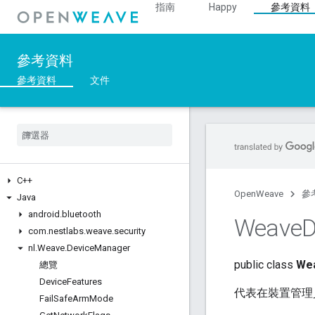
指南
Happy
參考資料
參考資料
參考資料
文件
C++
OpenWeave
參
Java
android
.
bluetooth
Weave
D
com
.
nestlabs
.
weave
.
security
nl
.
Weave
.
Device
Manager
public class
Wea
總覽
Device
Features
代表在裝置管理
Fail
Safe
Arm
Mode