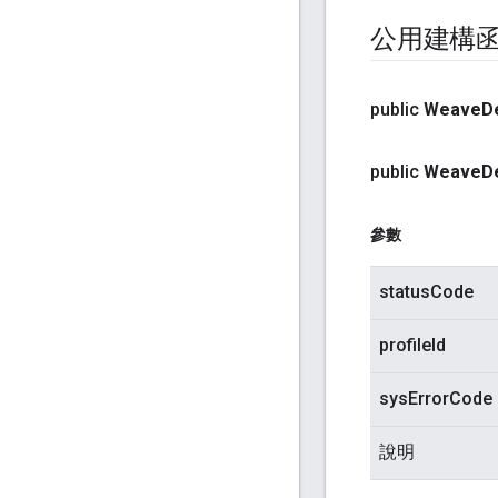
公用建構
public
Weave
D
public
Weave
D
參數
statusCode
profileId
sysErrorCode
說明