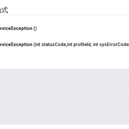
函式
evice
Exception
()
evice
Exception
(int status
Code
,
int profile
Id
,
int sys
Error
Code