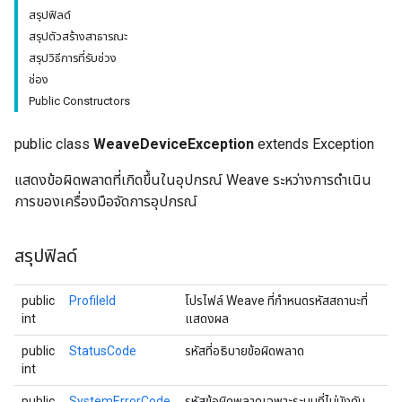
สรุปฟิลด์
สรุปตัวสร้างสาธารณะ
สรุปวิธีการที่รับช่วง
ช่อง
Public Constructors
public class
WeaveDeviceException
extends Exception
แสดงข้อผิดพลาดที่เกิดขึ้นในอุปกรณ์ Weave ระหว่างการดำเนิน
การของเครื่องมือจัดการอุปกรณ์
สรุปฟิลด์
public
ProfileId
โปรไฟล์ Weave ที่กำหนดรหัสสถานะที่
int
แสดงผล
public
StatusCode
รหัสที่อธิบายข้อผิดพลาด
int
public
SystemErrorCode
รหัสข้อผิดพลาดเฉพาะระบบที่ไม่บังคับ