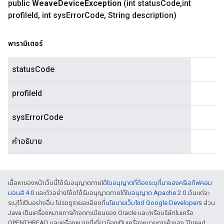
public
Weave
Device
Exception
(int status
Code
,
int
profile
Id
,
int sys
Error
Code
,
String description)
พารามิเตอร์
statusCode
profileId
sysErrorCode
คำอธิบาย
เนื้อหาของหน้าเว็บนี้ได้รับอนุญาตภายใต้
ใบอนุญาตที่ต้องระบุที่มาของครีเอทีฟคอม
มอนส์ 4.0
และตัวอย่างโค้ดได้รับอนุญาตภายใต้
ใบอนุญาต Apache 2.0
เว้นแต่จะ
ระบุไว้เป็นอย่างอื่น โปรดดูรายละเอียดที่
นโยบายเว็บไซต์ Google Developers
ส่วน
Java เป็นเครื่องหมายการค้าจดทะเบียนของ Oracle และ/หรือบริษัทในเครือ
OPENTHREAD และเครื่องหมายที่เกี่ยวข้องเป็นเครื่องหมายการค้าของ Thread