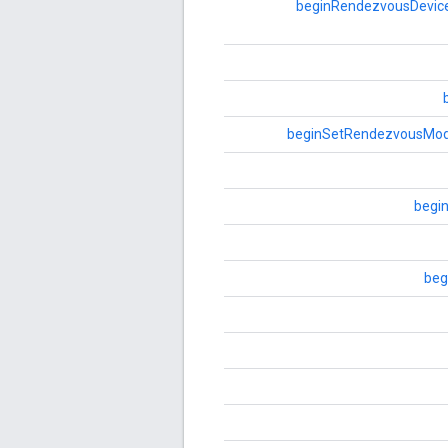
beginRendezvousDevic
beginSetRendezvousMo
begi
beg