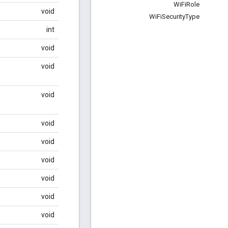
Wi
Fi
Role
void
Wi
Fi
Security
Type
int
void
void
void
void
void
void
void
void
void