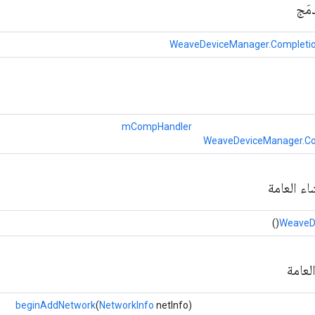
مَج
WeaveDeviceManager.Completio
mCompHandler
WeaveDeviceManager.Co
اء العامة
()
WeaveD
لعامة
beginAddNetwork
(
NetworkInfo
netInfo)