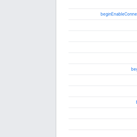
beginEnableConne
be