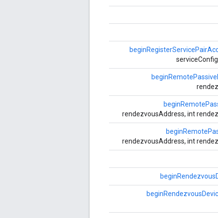
beginRegisterServicePairAc
serviceConfig,
beginRemotePassiv
rendez
beginRemotePas
rendezvousAddress, int rendez
beginRemotePas
rendezvousAddress, int rendez
beginRendezvousD
beginRendezvousDevi