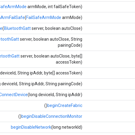
lSafeArmMode
armMode, int failSafeToken)
nArmFailSafe
(
FailSafeArmMode
armMode)
le
(
BluetoothGatt
server, boolean autoClose)
etoothGatt
server, boolean autoClose, String
pairingCode)
etoothGatt
server, boolean autoClose, byte[]
accessToken)
 deviceId, String ipAddr, byte[] accessToken)
g deviceId, String ipAddr, String pairingCode)
ConnectDevice
(long deviceId, String ipAddr)
()
beginCreateFabric
()
beginDisableConnectionMonitor
beginDisableNetwork
(long networkId)