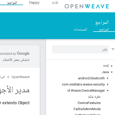
الأدلة
Happy
المراجع
المراجع
المراجع
المستندات
تتضمّن بعض الأخطاء.
C++
Java
OpenWeave
المرا
android
.
bluetooth
com
.
nestlabs
.
weave
.
security
مدير الأجهزة
nl
.
Weave
.
Device
Manager
نظرة عامّة
r
extends Object
Device
Features
Fail
Safe
Arm
Mode