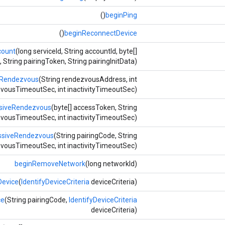
()
beginPing
()
beginReconnectDevice
count
(long serviceId, String accountId, byte[]
 String pairingToken, String pairingInitData)
eRendezvous
(String rendezvousAddress, int
vousTimeoutSec, int inactivityTimeoutSec)
siveRendezvous
(byte[] accessToken, String
vousTimeoutSec, int inactivityTimeoutSec)
siveRendezvous
(String pairingCode, String
vousTimeoutSec, int inactivityTimeoutSec)
beginRemoveNetwork
(long networkId)
evice
(
IdentifyDeviceCriteria
deviceCriteria)
ce
(String pairingCode,
IdentifyDeviceCriteria
deviceCriteria)