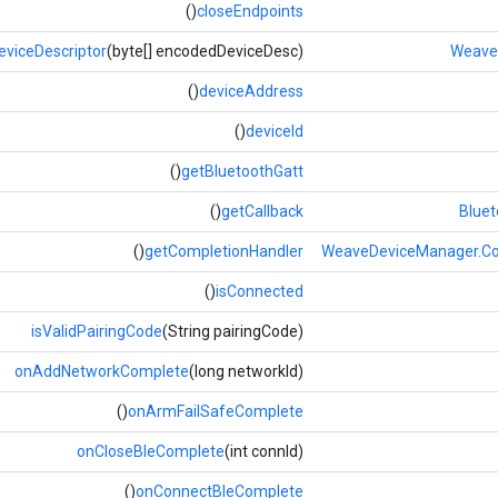
()
closeEndpoints
viceDescriptor
(byte[] encodedDeviceDesc)
WeaveD
()
deviceAddress
()
deviceId
()
getBluetoothGatt
()
getCallback
Bluet
()
getCompletionHandler
WeaveDeviceManager.Co
()
isConnected
isValidPairingCode
(String pairingCode)
onAddNetworkComplete
(long networkId)
()
onArmFailSafeComplete
onCloseBleComplete
(int connId)
()
onConnectBleComplete