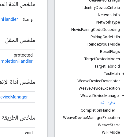
Get
Network
Flags
ملخّص الفئة المد
Identify
Device
Criteria
Network
Info
واحدة
nHandler
Network
Type
Nevis
Pairing
Code
Decoding
Pairing
Code
Utils
ملخّص الحقل
Rendezvous
Mode
Reset
Flags
protected
Target
Device
Modes
mpletionHandler
Target
Fabric
Id
Test
Main
ملخّص أداة الإنش
Weave
Device
Descriptor
Weave
Device
Exception
Weave
Device
Manager
eviceManager
نظرة عامّة
Completion
Handler
ملخّص الطريقة ا
Weave
Device
Manager
Exception
Weave
Stack
Wi
Fi
Mode
void