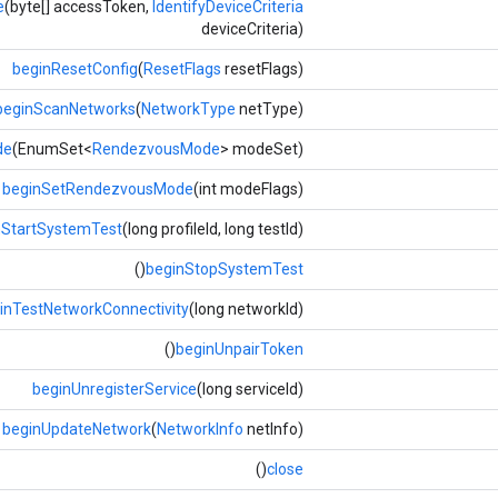
e
(byte[] accessToken,
IdentifyDeviceCriteria
deviceCriteria)
beginResetConfig
(
ResetFlags
resetFlags)
beginScanNetworks
(
NetworkType
netType)
de
(EnumSet<
RendezvousMode
> modeSet)
beginSetRendezvousMode
(int modeFlags)
nStartSystemTest
(long profileId, long testId)
()
beginStopSystemTest
inTestNetworkConnectivity
(long networkId)
()
beginUnpairToken
beginUnregisterService
(long serviceId)
beginUpdateNetwork
(
NetworkInfo
netInfo)
()
close