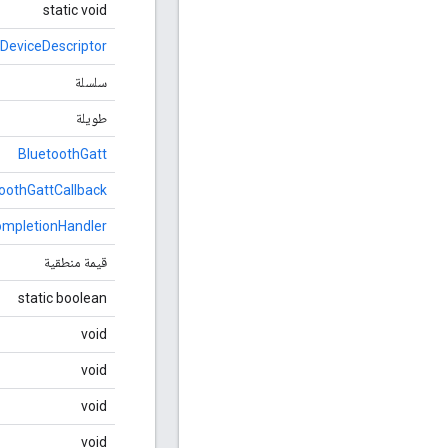
static void
eviceDescriptor
سلسلة
طويلة
BluetoothGatt
oothGattCallback
mpletionHandler
قيمة منطقية
static boolean
void
void
void
void