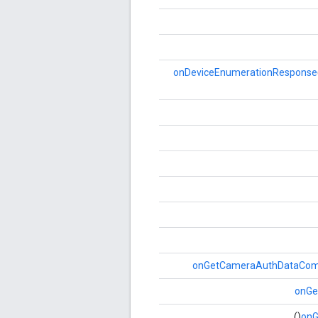
onDeviceEnumerationResponse
onGetCameraAuthDataCom
onGe
()
onG