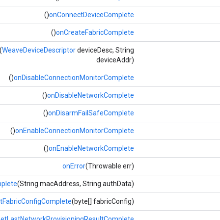
()
onConnectDeviceComplete
()
onCreateFabricComplete
(
WeaveDeviceDescriptor
deviceDesc, String
deviceAddr)
()
onDisableConnectionMonitorComplete
()
onDisableNetworkComplete
()
onDisarmFailSafeComplete
()
onEnableConnectionMonitorComplete
()
onEnableNetworkComplete
onError
(Throwable err)
plete
(String macAddress, String authData)
tFabricConfigComplete
(byte[] fabricConfig)
etLastNetworkProvisioningResultComplete