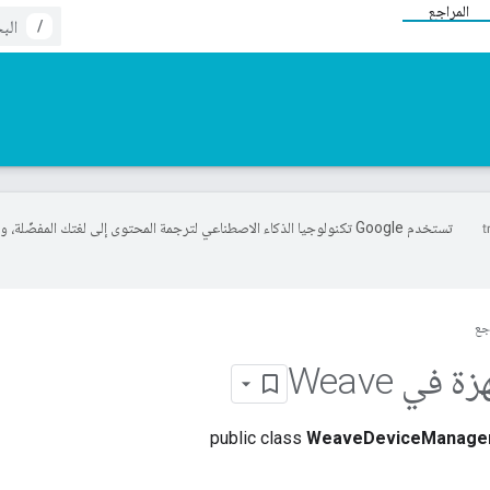
المراجع
/
تستخدم Google تكنولوجيا الذكاء الاصطناعي لترجمة المحتوى إلى لغتك المفضّلة، 
جع
 في Weave
public class
WeaveDeviceManage