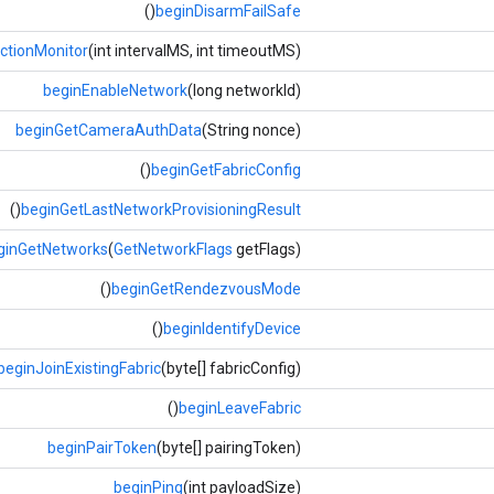
()
beginDisarmFailSafe
ctionMonitor
(int intervalMS, int timeoutMS)
beginEnableNetwork
(long networkId)
beginGetCameraAuthData
(String nonce)
()
beginGetFabricConfig
()
beginGetLastNetworkProvisioningResult
ginGetNetworks
(
GetNetworkFlags
getFlags)
()
beginGetRendezvousMode
()
beginIdentifyDevice
beginJoinExistingFabric
(byte[] fabricConfig)
()
beginLeaveFabric
beginPairToken
(byte[] pairingToken)
beginPing
(int payloadSize)