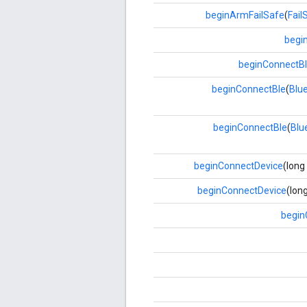
beginArmFailSafe
(
Fai
begi
beginConnectB
beginConnectBle
(
Blu
beginConnectBle
(
Blu
beginConnectDevice
(long
beginConnectDevice
(lon
begin