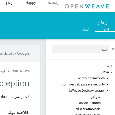
ارجاع
Happy
راهنماها
ارجاع
اسناد
ارجاع
C++
رجاع
OpenWeave
Java
android
.
bluetooth
xception
com
.
nestlabs
.
weave
.
security
nl
.
Weave
.
Device
Manager
گسترش می دهد
کلاس عمومی
نمای کلی
Device
Features
Fail
Safe
Arm
Mode
خلاصه فیلد