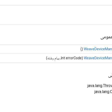
خلاصه
()
WeaveDeviceMan
(Int errorCode، پیام رشته)
WeaveDeviceMan
خ