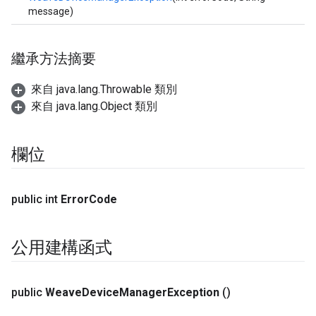
message)
繼承方法摘要
來自 java.lang.Throwable 類別
來自 java.lang.Object 類別
欄位
public int
Error
Code
公用建構函式
public
Weave
Device
Manager
Exception
()