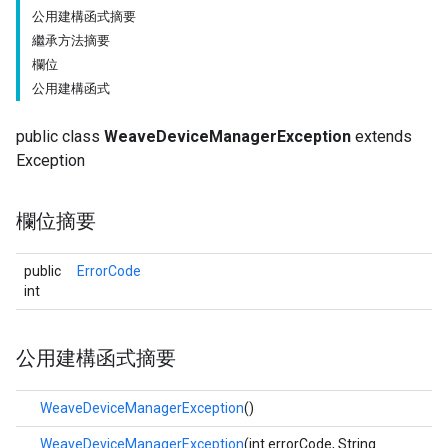
公用建構函式摘要
繼承方法摘要
欄位
公用建構函式
public class
WeaveDeviceManagerException
extends
Exception
欄位摘要
public
ErrorCode
int
公用建構函式摘要
WeaveDeviceManagerException
()
WeaveDeviceManagerException
(int errorCode, String