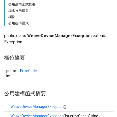
公用建構函式摘要
繼承方法摘要
欄位
公用建構函式
public class
WeaveDeviceManagerException
extends
Exception
欄位摘要
public
ErrorCode
int
公用建構函式摘要
WeaveDeviceManagerException
()
WeaveDeviceManagerException
(int errorCode, String