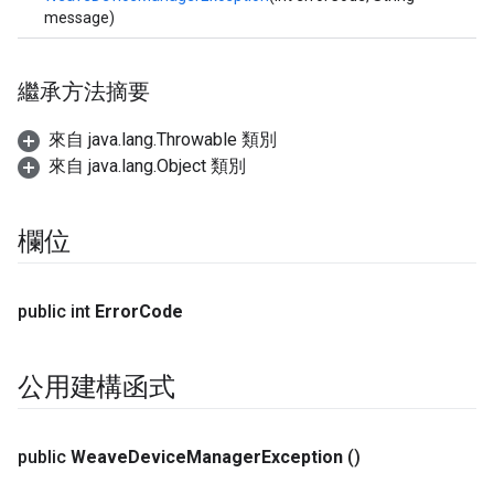
message)
繼承方法摘要
來自 java.lang.Throwable 類別
來自 java.lang.Object 類別
欄位
public int
Error
Code
公用建構函式
public
Weave
Device
Manager
Exception
()