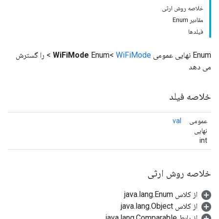
خلاصه روش ارثی
مقادیر Enum
فیلدها
Enum نهایی عمومی
WiFiMode
Enum<
WiFiMode
> را گسترش
می دهد
خلاصه فیلد
عمومی
val
نهایی
int
خلاصه روش ارثی
از کلاس java.lang.Enum
از کلاس java.lang.Object
از رابط java.lang.Comparable