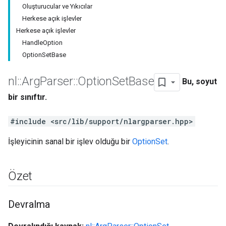
Oluşturucular ve Yıkıcılar
Herkese açık işlevler
Herkese açık işlevler
HandleOption
OptionSetBase
nl
::
Arg
Parser
::
Option
Set
Base
Bu, soyut
bir sınıftır.
#include <src/lib/support/nlargparser.hpp>
İşleyicinin sanal bir işlev olduğu bir
OptionSet
.
Özet
Devralma