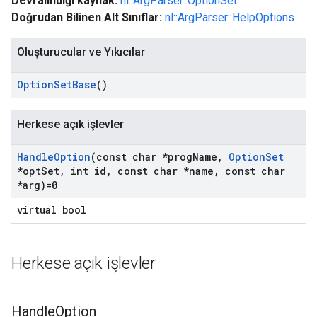
Devralındığı kaynak:
nl::ArgParser::OptionSet
Doğrudan Bilinen Alt Sınıflar:
nl::ArgParser::HelpOptions
Oluşturucular ve Yıkıcılar
Option
Set
Base
()
Herkese açık işlevler
Handle
Option
(const char *prog
Name
,
Option
Set
*opt
Set
,
int id
,
const char *name
,
const char
*arg)=0
virtual bool
Herkese açık işlevler
Handle
Option