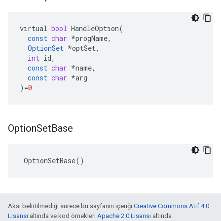
virtual
bool
HandleOption
(
const
char
*
progName
,
OptionSet
*
optSet
,
int
id
,
const
char
*
name
,
const
char
*
arg
)
=
0
Option
Set
Base
 OptionSetBase()
Aksi belirtilmediği sürece bu sayfanın içeriği
Creative Commons Atıf 4.0
Lisansı
altında ve kod örnekleri
Apache 2.0 Lisansı
altında