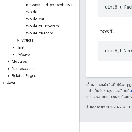
BTCommand
Type
Woble
MTU
uint8_t Pac
Wo
Ble
Wo
Ble
Test
Wo
Ble
Tx
Histogram
เวอร์ชัน
Wo
Ble
Tx
Record
Structs
::
Inet
uint8_t Ver
::
Weave
Modules
Namespaces
Related Pages
Java
เนื้อหาของหน้าเว็บนี้ได้รับอนุ
อย่างอื่น โปรดดูรายละเอียดที่
น
เครื่องหมายที่เกี่ยวข้องเป็น
อัปเดตล่าสุด 2026-02-18 UT
GitHub