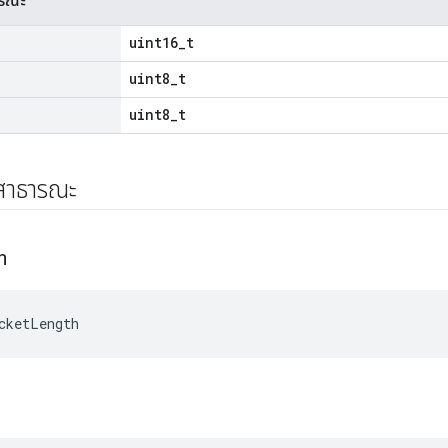
ารณะ
uint16_t
uint8_t
uint8_t
์สาธารณะ
h
cketLength