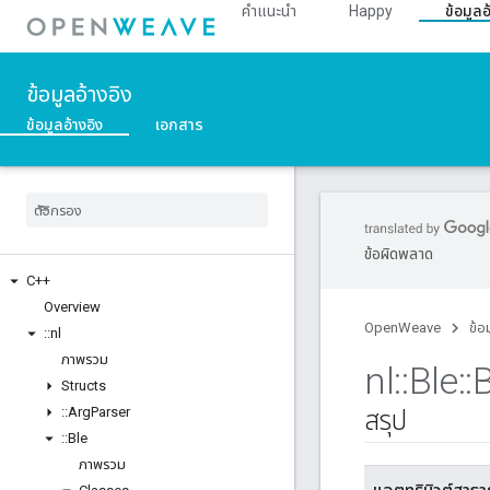
คำแนะนำ
Happy
ข้อมูลอ
ข้อมูลอ้างอิง
ข้อมูลอ้างอิง
เอกสาร
ข้อผิดพลาด
C++
Overview
OpenWeave
ข้อ
::
nl
ภาพรวม
nl
::
Ble
::
Structs
::
Arg
Parser
สรุป
::
Ble
ภาพรวม