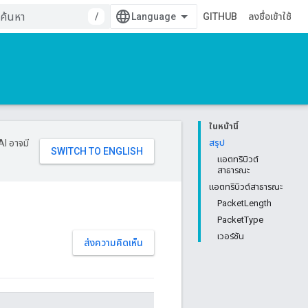
/
GITHUB
ลงชื่อเข้าใช้
ในหน้านี้
AI อาจมี
สรุป
แอตทริบิวต์
สาธารณะ
แอตทริบิวต์สาธารณะ
PacketLength
PacketType
เวอร์ชัน
ส่งความคิดเห็น