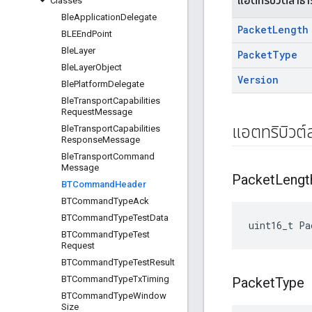
แอตทริบิวต์สาธ
Classes
Ble
Application
Delegate
Packet
Length
BLEEnd
Point
Ble
Layer
Packet
Type
Ble
Layer
Object
Version
Ble
Platform
Delegate
Ble
Transport
Capabilities
Request
Message
แอตทริบิวต
Ble
Transport
Capabilities
Response
Message
Ble
Transport
Command
Message
Packet
Lengt
BTCommand
Header
BTCommand
Type
Ack
BTCommand
Type
Test
Data
uint16_t Pa
BTCommand
Type
Test
Request
BTCommand
Type
Test
Result
BTCommand
Type
Tx
Timing
Packet
Type
BTCommand
Type
Window
Size