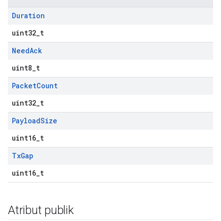
Duration
uint32_t
Need
Ack
uint8_t
Packet
Count
uint32_t
Payload
Size
uint16_t
Tx
Gap
uint16_t
Atribut publik