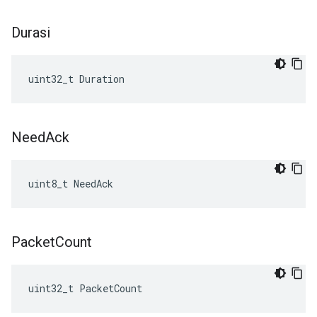
Durasi
uint32_t Duration
Need
Ack
uint8_t NeedAck
Packet
Count
uint32_t PacketCount