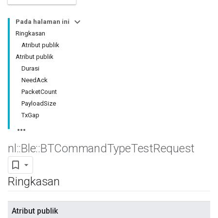
Pada halaman ini
Ringkasan
Atribut publik
Atribut publik
Durasi
NeedAck
PacketCount
PayloadSize
TxGap
nl
::
Ble
::
BTCommand
Type
Test
Request
Ringkasan
Atribut publik