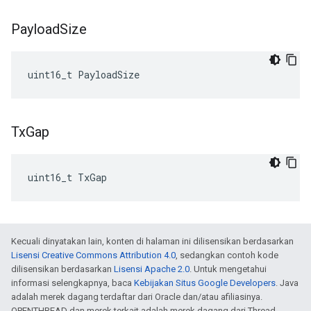
Payload
Size
uint16_t
PayloadSize
Tx
Gap
uint16_t TxGap
Kecuali dinyatakan lain, konten di halaman ini dilisensikan berdasarkan
Lisensi Creative Commons Attribution 4.0
, sedangkan contoh kode
dilisensikan berdasarkan
Lisensi Apache 2.0
. Untuk mengetahui
informasi selengkapnya, baca
Kebijakan Situs Google Developers
. Java
adalah merek dagang terdaftar dari Oracle dan/atau afiliasinya.
OPENTHREAD dan merek terkait adalah merek dagang dari Thread