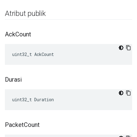
Atribut publik
Ack
Count
uint32_t AckCount
Durasi
uint32_t Duration
Packet
Count