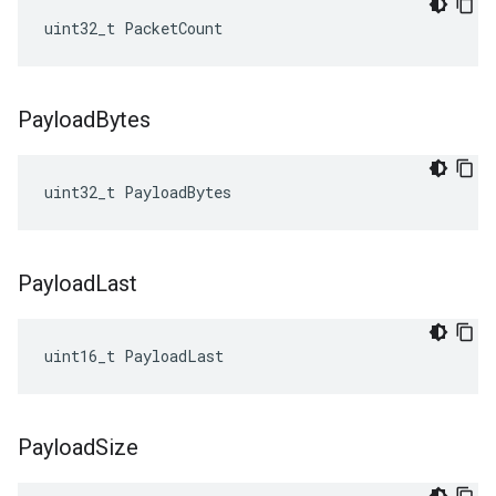
uint32_t PacketCount
Payload
Bytes
uint32_t
PayloadBytes
Payload
Last
uint16_t
PayloadLast
Payload
Size