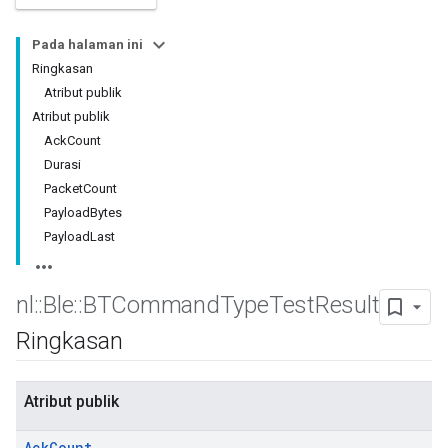
Pada halaman ini
Ringkasan
Atribut publik
Atribut publik
AckCount
Durasi
PacketCount
PayloadBytes
PayloadLast
nl
::
Ble
::
BTCommand
Type
Test
Result
Ringkasan
Atribut publik
Ack
Count