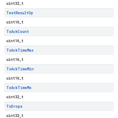
uint32_t
Test
Result
Op
uint16_t
Tx
Ack
Count
uint16_t
Tx
Ack
Time
Max
uint16_t
Tx
Ack
Time
Min
uint16_t
Tx
Ack
Time
Ms
uint32_t
Tx
Drops
uint32_t