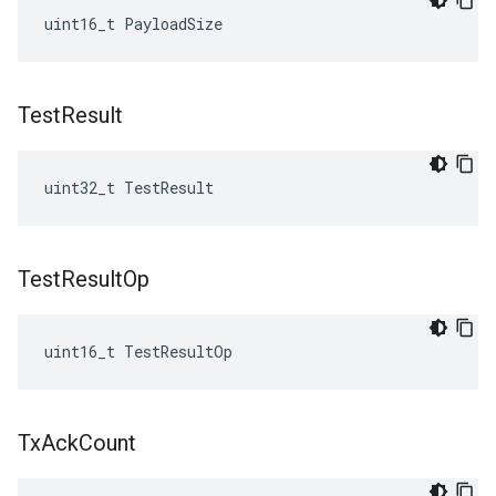
uint16_t
PayloadSize
Test
Result
uint32_t TestResult
Test
Result
Op
uint16_t TestResultOp
Tx
Ack
Count