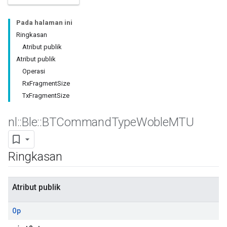
Pada halaman ini
Ringkasan
Atribut publik
Atribut publik
Operasi
RxFragmentSize
TxFragmentSize
nl
::
Ble
::
BTCommand
Type
Woble
MTU
Ringkasan
Atribut publik
Op