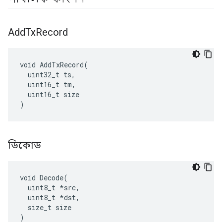
Add
Tx
Record
void AddTxRecord(

  uint32_t ts,

  uint16_t tm,

  uint16_t size

)
ডিকোড
void Decode(

  uint8_t *src,

  uint8_t *dst,

  size_t size

)