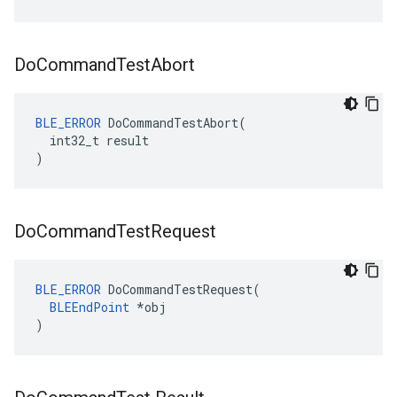
Do
Command
Test
Abort
BLE_ERROR
 DoCommandTestAbort(

  int32_t result

)
Do
Command
Test
Request
BLE_ERROR
 DoCommandTestRequest(

BLEEndPoint
 *obj

)