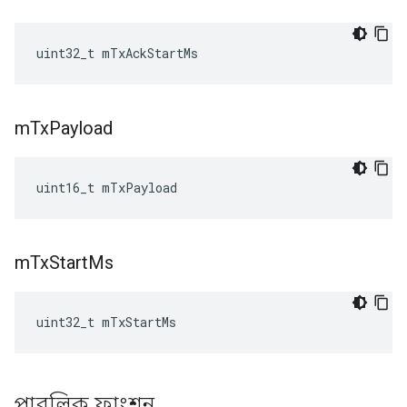
uint32_t mTxAckStartMs
m
Tx
Payload
uint16_t
mTxPayload
m
Tx
Start
Ms
uint32_t mTxStartMs
পাবলিক ফাংশন