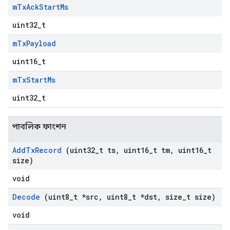
m
Tx
Ack
Start
Ms
uint32_t
m
Tx
Payload
uint16_t
m
Tx
Start
Ms
uint32_t
পাবলিক ফাংশন
Add
Tx
Record
(uint32
_
t ts
,
uint16
_
t tm
,
uint16
_
t
size)
void
Decode
(uint8
_
t *src
,
uint8
_
t *dst
,
size
_
t size)
void