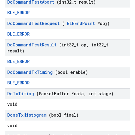
Do
Command
Test
Abort
(int32
_
t result)
BLE_ERROR
Do
Command
Test
Request
(
BLEEnd
Point
*obj)
BLE_ERROR
Do
Command
Test
Result
(int32
_
t op
,
int32
_
t
result)
BLE_ERROR
Do
Command
Tx
Timing
(bool enable)
BLE_ERROR
Do
Tx
Timing
(Packet
Buffer *data
,
int stage)
void
Done
Tx
Histogram
(bool final)
void