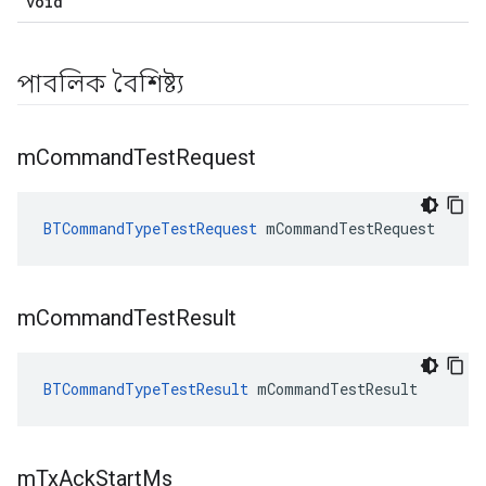
void
পাবলিক বৈশিষ্ট্য
m
Command
Test
Request
BTCommandTypeTestRequest
 mCommandTestRequest
m
Command
Test
Result
BTCommandTypeTestResult
 mCommandTestResult
m
Tx
Ack
Start
Ms