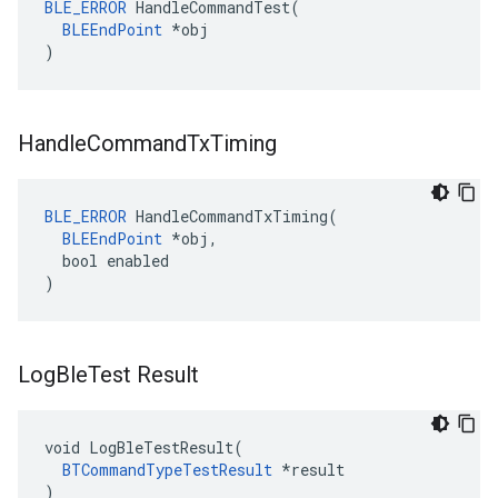
BLE_ERROR
 HandleCommandTest(

BLEEndPoint
 *obj

)
Handle
Command
Tx
Timing
BLE_ERROR
 HandleCommandTxTiming(

BLEEndPoint
 *obj,

  bool enabled

)
Log
Ble
Test Result
void LogBleTestResult(

BTCommandTypeTestResult
 *result

)