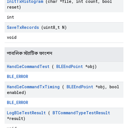
Init
Tx
Histogram
(char *file
,
int count
,
bool
reset)
int
Save
Tx
Records
(uint8
_
t N)
void
পাবলিক স্ট্যাটিক ফাংশন
Handle
Command
Test
(
BLEEnd
Point
*obj)
BLE_ERROR
Handle
Command
Tx
Timing
(
BLEEnd
Point
*obj
,
bool
enabled)
BLE_ERROR
Log
Ble
Test
Result
(
BTCommand
Type
Test
Result
*result)