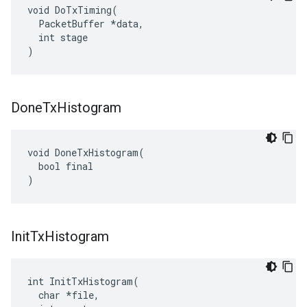
void DoTxTiming(

  PacketBuffer *data,

  int stage

)
Done
Tx
Histogram
void DoneTxHistogram(

  bool final

)
Init
Tx
Histogram
int InitTxHistogram(

  char *file,
