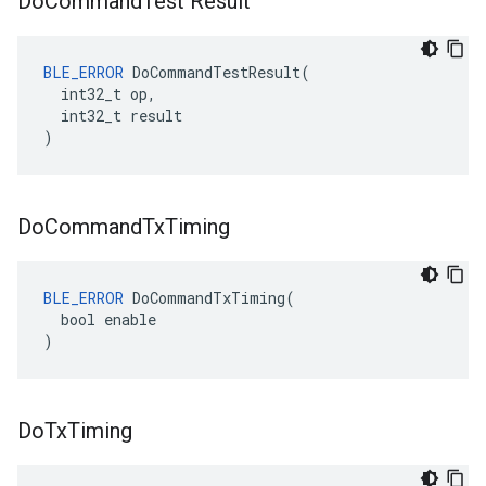
Do
Command
Test Result
BLE_ERROR
 DoCommandTestResult(

  int32_t op,

  int32_t result

)
Do
Command
Tx
Timing
BLE_ERROR
 DoCommandTxTiming(

  bool enable

)
Do
Tx
Timing