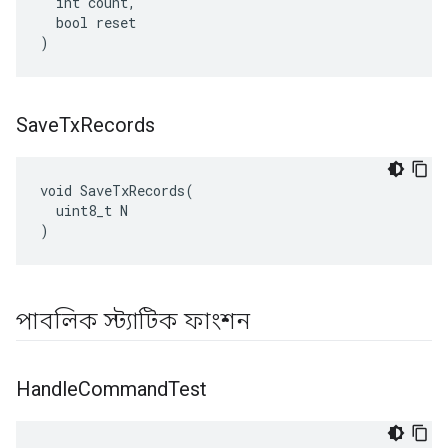
  int count,

  bool reset

)
Save
Tx
Records
void SaveTxRecords(

  uint8_t N

)
পাবলিক স্ট্যাটিক ফাংশন
Handle
Command
Test