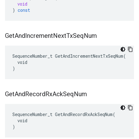
void
)
const
Get
And
Increment
Next
Tx
Seq
Num
SequenceNumber_t GetAndIncrementNextTxSeqNum(

  void

)
Get
And
Record
Rx
Ack
Seq
Num
SequenceNumber_t GetAndRecordRxAckSeqNum(

  void

)