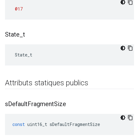
@17
State
_
t
 State_t
Attributs statiques publics
s
Default
Fragment
Size
const
uint16_t
sDefaultFragmentSize