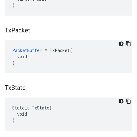
)
Tx
Packet
PacketBuffer
 * TxPacket(

  void

)
Tx
State
State_t TxState(

  void

)