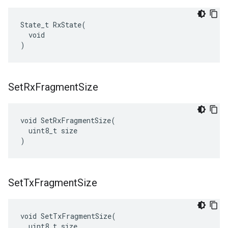
State_t RxState(

  void

)
Set
Rx
Fragment
Size
void SetRxFragmentSize(

  uint8_t size

)
Set
Tx
Fragment
Size
void SetTxFragmentSize(

  uint8_t size
