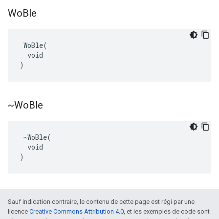
Wo
Ble
 WoBle(

  void

)
~Wo
Ble
 ~WoBle(

  void

)
Sauf indication contraire, le contenu de cette page est régi par une
licence
Creative Commons Attribution 4.0
, et les exemples de code sont