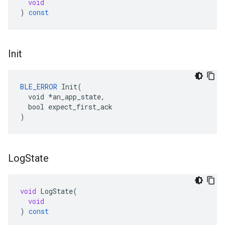
void
)
const
Init
BLE_ERROR
 Init(

  void *an_app_state,

  bool expect_first_ack

)
Log
State
void
LogState
(
void
)
const