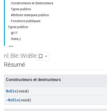
Constructeurs et destructeurs
Types publics
Attributs statiques publics
Fonctions publiques
Types publics
@17
State_t
nl
::
Ble
::
Wo
Ble
Résumé
Constructeurs et destructeurs
Wo
Ble
(void)
~Wo
Ble
(void)