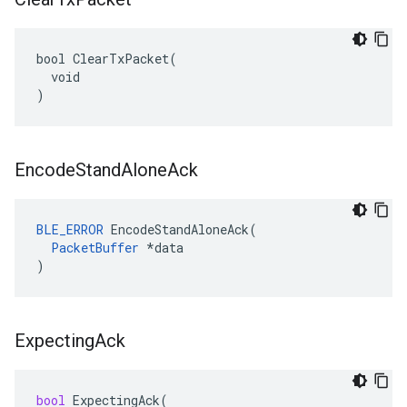
bool ClearTxPacket(

  void

)
Encode
Stand
Alone
Ack
BLE_ERROR
 EncodeStandAloneAck(

PacketBuffer
 *data

)
Expecting
Ack
bool
ExpectingAck
(