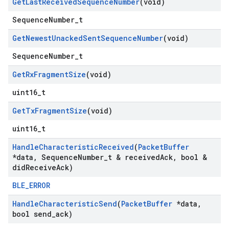
Get
Last
Received
Sequence
Number
(void)
SequenceNumber_t
Get
Newest
Unacked
Sent
Sequence
Number
(void)
SequenceNumber_t
Get
Rx
Fragment
Size
(void)
uint16_t
Get
Tx
Fragment
Size
(void)
uint16_t
Handle
Characteristic
Received
(
Packet
Buffer
*data
,
Sequence
Number
_
t & received
Ack
,
bool &
did
Receive
Ack)
BLE_ERROR
Handle
Characteristic
Send
(
Packet
Buffer
*data
,
bool send
_
ack)