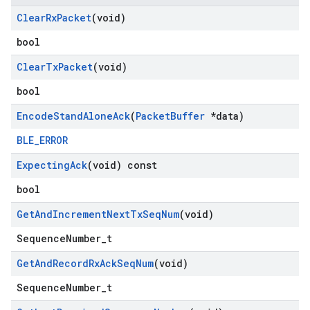
Clear
Rx
Packet
(void)
bool
Clear
Tx
Packet
(void)
bool
Encode
Stand
Alone
Ack
(
Packet
Buffer
*data)
BLE_ERROR
Expecting
Ack
(void) const
bool
Get
And
Increment
Next
Tx
Seq
Num
(void)
SequenceNumber_t
Get
And
Record
Rx
Ack
Seq
Num
(void)
SequenceNumber_t