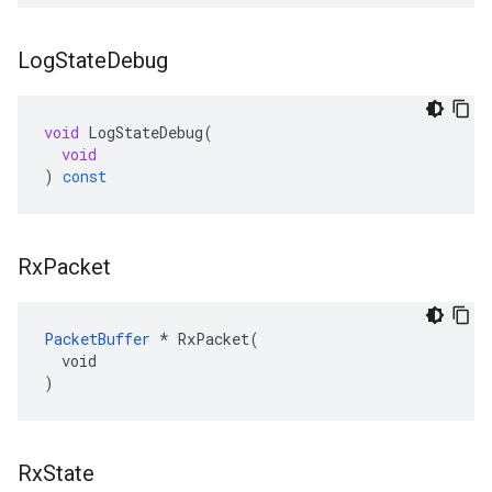
Log
State
Debug
void
LogStateDebug
(
void
)
const
Rx
Packet
PacketBuffer
 * RxPacket(

  void

)
Rx
State