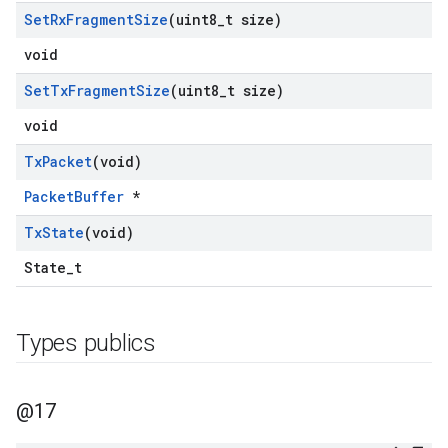
Set
Rx
Fragment
Size
(uint8
_
t size)
void
Set
Tx
Fragment
Size
(uint8
_
t size)
void
Tx
Packet
(void)
PacketBuffer
*
Tx
State
(void)
State_t
Types publics
@17