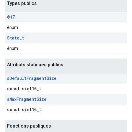
Types publics
@17
énum
State
_
t
énum
Attributs statiques publics
s
Default
Fragment
Size
const uint16_t
s
Max
Fragment
Size
const uint16_t
Fonctions publiques