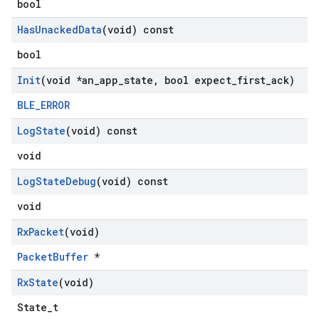
bool
Has
Unacked
Data
(void) const
bool
Init
(void *an
_
app
_
state
,
bool expect
_
first
_
ack)
BLE_ERROR
Log
State
(void) const
void
Log
State
Debug
(void) const
void
Rx
Packet
(void)
PacketBuffer
*
Rx
State
(void)
State_t