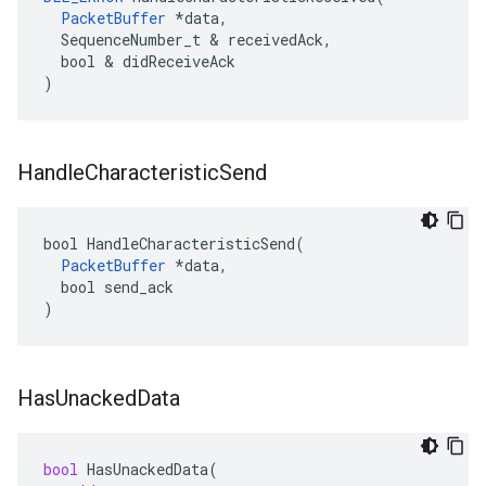
PacketBuffer
 *data,

  SequenceNumber_t & receivedAck,

  bool & didReceiveAck

)
Handle
Characteristic
Send
bool HandleCharacteristicSend(

PacketBuffer
 *data,

  bool send_ack

)
Has
Unacked
Data
bool
HasUnackedData
(