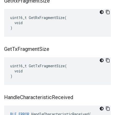
Get
Rx
Fragment
Size
uint16_t GetRxFragmentSize(

  void

)
Get
Tx
Fragment
Size
uint16_t GetTxFragmentSize(

  void

)
Handle
Characteristic
Received
BLE_ERROR
 HandleCharacteristicReceived(
