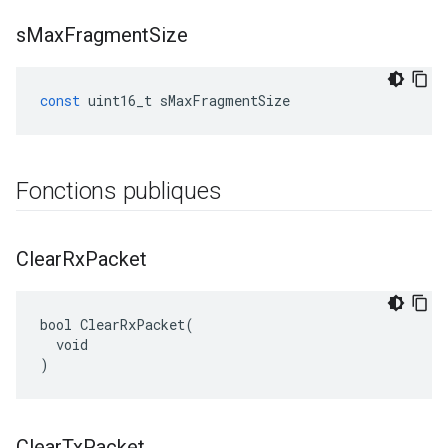
s
Max
Fragment
Size
const
uint16_t
sMaxFragmentSize
Fonctions publiques
Clear
Rx
Packet
bool ClearRxPacket(

  void

)
Clear
Tx
Packet