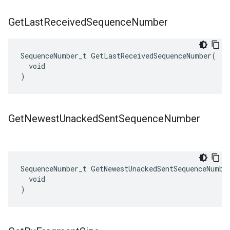
Get
Last
Received
Sequence
Number
SequenceNumber_t GetLastReceivedSequenceNumber(

  void

)
Get
Newest
Unacked
Sent
Sequence
Number
SequenceNumber_t GetNewestUnackedSentSequenceNumber
  void

)