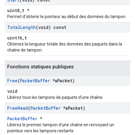
uint8_t *
Permet d'obtenir le pointeur au début des données du tampon.
Total
Length
(void) const
uint16_t
Obtenez la longueur totale des données des paquets dans la
chaîne de tampon.
Fonctions statiques publiques
Free
(
Packet
Buffer
*a
Packet)
void
Libérez tous les tampons de paquets d'une chaîne.
Free
Head
(
Packet
Buffer
*a
Packet)
PacketBuffer
*
Libérez le premier tampon d'une chaîne en renvoyant un
pointeur vers les tampons restants.