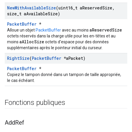
New
With
Available
Size
(uint16
_
t a
Reserved
Size
,
size
_
t a
Available
Size)
PacketBuffer
*
aReservedSize
Alloue un objet
PacketBuffer
avec au moins
octets réservés dans la charge utile pour les en-têtes et au
aAllocSize
moins
octets d'espace pour des données
supplémentaires après le pointeur initial du curseur.
Right
Size
(
Packet
Buffer
*a
Packet)
PacketBuffer
*
Copiez le tampon donné dans un tampon de taille appropriée,
le cas échéant.
Fonctions publiques
Add
Ref