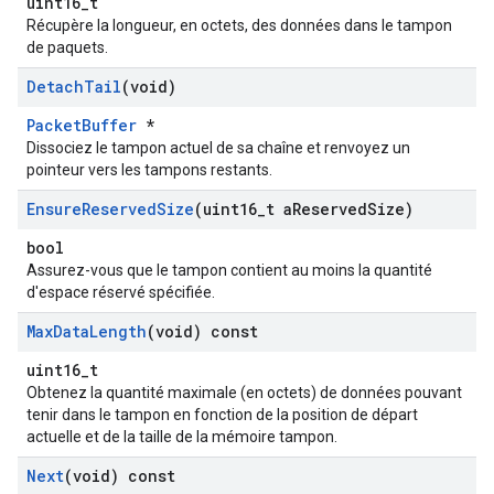
uint16_t
Récupère la longueur, en octets, des données dans le tampon
de paquets.
Detach
Tail
(void)
PacketBuffer
*
Dissociez le tampon actuel de sa chaîne et renvoyez un
pointeur vers les tampons restants.
Ensure
Reserved
Size
(uint16
_
t a
Reserved
Size)
bool
Assurez-vous que le tampon contient au moins la quantité
d'espace réservé spécifiée.
Max
Data
Length
(void) const
uint16_t
Obtenez la quantité maximale (en octets) de données pouvant
tenir dans le tampon en fonction de la position de départ
actuelle et de la taille de la mémoire tampon.
Next
(void) const