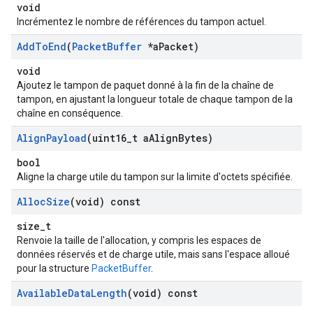
void
Incrémentez le nombre de références du tampon actuel.
Add
To
End
(
Packet
Buffer
*a
Packet)
void
Ajoutez le tampon de paquet donné à la fin de la chaîne de
tampon, en ajustant la longueur totale de chaque tampon de la
chaîne en conséquence.
Align
Payload
(uint16
_
t a
Align
Bytes)
bool
Aligne la charge utile du tampon sur la limite d'octets spécifiée.
Alloc
Size
(void) const
size_t
Renvoie la taille de l'allocation, y compris les espaces de
données réservés et de charge utile, mais sans l'espace alloué
pour la structure
PacketBuffer
.
Available
Data
Length
(void) const