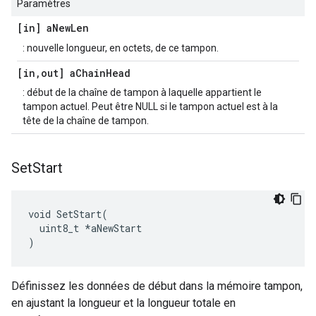
Paramètres
[in] a
New
Len
: nouvelle longueur, en octets, de ce tampon.
[in
,
out] a
Chain
Head
: début de la chaîne de tampon à laquelle appartient le
tampon actuel. Peut être NULL si le tampon actuel est à la
tête de la chaîne de tampon.
Set
Start
void SetStart(

  uint8_t *aNewStart

)
Définissez les données de début dans la mémoire tampon,
en ajustant la longueur et la longueur totale en