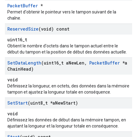
PacketBuffer
*
Permet d'obtenir le pointeur vers le tampon suivant de la
chaîne.
Reserved
Size
(void) const
uint16_t
Obtient le nombre d'octets dans le tampon actuel entre le
début du tampon et la position de début des données actuelle.
Set
Data
Length
(uint16
_
t a
New
Len
,
Packet
Buffer
*a
Chain
Head)
void
Définissez la longueur, en octets, des données dans la mémoire
tampon et ajustez la longueur totale en conséquence.
Set
Start
(uint8
_
t *a
New
Start)
void
Définissez les données de début dans la mémoire tampon, en
ajustant la longueur et la longueur totale en conséquence.
Start
(void) const