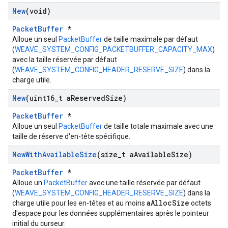
New
(void)
PacketBuffer
*
Alloue un seul
PacketBuffer
de taille maximale par défaut
(
WEAVE_SYSTEM_CONFIG_PACKETBUFFER_CAPACITY_MAX
)
avec la taille réservée par défaut
(
WEAVE_SYSTEM_CONFIG_HEADER_RESERVE_SIZE
) dans la
charge utile.
New
(uint16
_
t a
Reserved
Size)
PacketBuffer
*
Alloue un seul
PacketBuffer
de taille totale maximale avec une
taille de réserve d'en-tête spécifique.
New
With
Available
Size
(size
_
t a
Available
Size)
PacketBuffer
*
Alloue un
PacketBuffer
avec une taille réservée par défaut
(
WEAVE_SYSTEM_CONFIG_HEADER_RESERVE_SIZE
) dans la
aAllocSize
charge utile pour les en-têtes et au moins
octets
d'espace pour les données supplémentaires après le pointeur
initial du curseur.