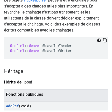
Les objets
PacketBuffer
peuvent être enchaînés pour
s'adapter à des charges utiles plus importantes. En
revanche, le chaînage n'est pas transparent, et les
utilisateurs de la classe doivent décider explicitement
d'accepter le chaînage. Voici des exemples de classes
écrites compatibles avec les chaînages:
@ref
nl
:
:
Weave
:
:
WeaveTLVReader
@ref
nl
:
:
Weave
:
:
WeaveTLVWriter
Héritage
Hérite de
: pbuf
Fonctions publiques
Add
Ref
(void)