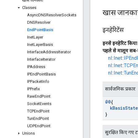
खास जानकारी
Classes
खास जानका
Async
DNSResolver
Sockets
DNSResolver
इनहेरिटेंस
End
Point
Basis
Inet
Layer
इनसे इनहेरिट किया 
Inet
Layer
Basis
पहले से मालूम सब-
Interface
Address
Iterator
nl::Inet::IPEn
Interface
Iterator
nl::Inet::TCPE
IPAddress
nl::Inet::TunE
IPEnd
Point
Basis
IPPacket
Info
सार्वजनिक प्रकार
IPPrefix
Raw
End
Point
@0
{
Socket
Events
k
Basis
State
TCPEnd
Point
}
Tun
End
Point
UDPEnd
Point
सुरक्षित किए गए 
Unions