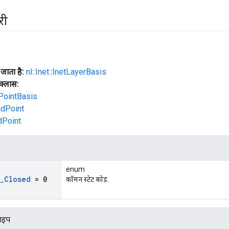
री
जाता है:
nl::Inet::InetLayerBasis
क्लास:
dPointBasis
ndPoint
ndPoint
enum
_
Closed
= 0
कॉमन स्टेट कोड.
टाइप