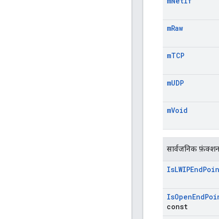
m
Net
If
m
Raw
m
TCP
m
UDP
m
Void
सार्वजनिक फ़ंक्श
Is
LWIPEnd
Poi
Is
Open
End
Poi
const