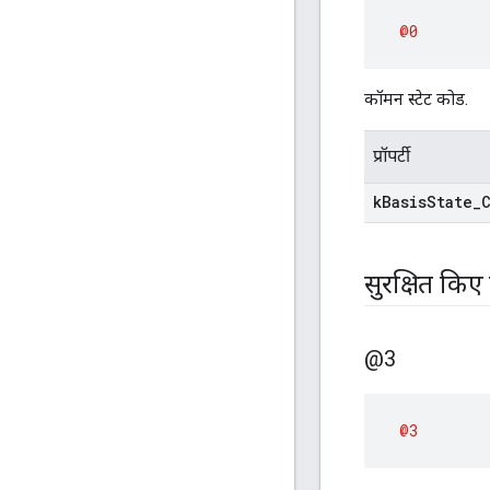
@0
कॉमन स्टेट कोड.
प्रॉपर्टी
k
Basis
State
_
सुरक्षित किए
@3
@3