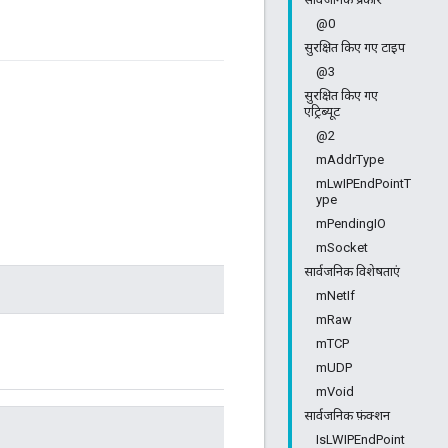
@0
सुरक्षित किए गए टाइप
@3
सुरक्षित किए गए
एट्रिब्यूट
@2
mAddrType
mLwIPEndPointT
ype
mPendingIO
mSocket
सार्वजनिक विशेषताएं
mNetIf
mRaw
mTCP
mUDP
mVoid
सार्वजनिक फ़ंक्शन
IsLWIPEndPoint