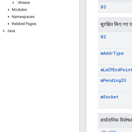
::
Weave
@3
Modules
Namespaces
Related Pages
सुरक्षित किए गए एट्
Java
@2
m
Addr
Type
m
Lw
IPEnd
Poin
m
Pending
IO
m
Socket
सार्वजनिक विशेषत