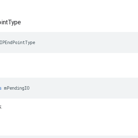
int
Type
IPEndPointType
s
 mPendingIO
क.