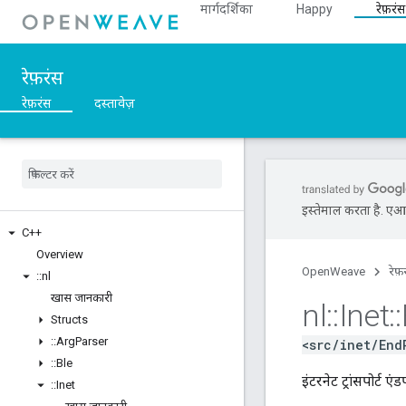
मार्गदर्शिका
Happy
रेफ़रंस
रेफ़रंस
रेफ़रंस
दस्तावेज़
इस्तेमाल करता है. एआई 
C++
Overview
OpenWeave
रेफ़
::
nl
खास जानकारी
nl
::
Inet
::
Structs
::
Arg
Parser
<src/inet/End
::
Ble
इंटरनेट ट्रांसपोर्ट 
::
Inet