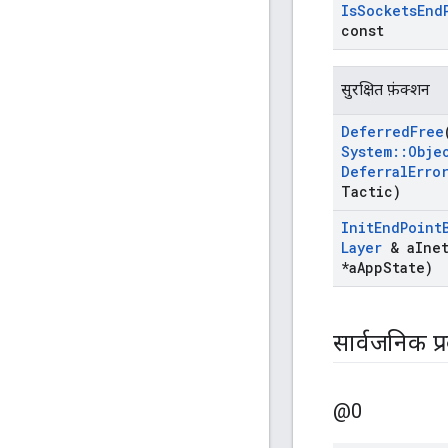
Is
Sockets
End
const
सुरक्षित फ़ंक्शन
Deferred
Free
System
::
Obje
Deferral
Erro
Tactic)
Init
End
Point
Layer
& a
Ine
*a
App
State)
सार्वजनिक प्
@0