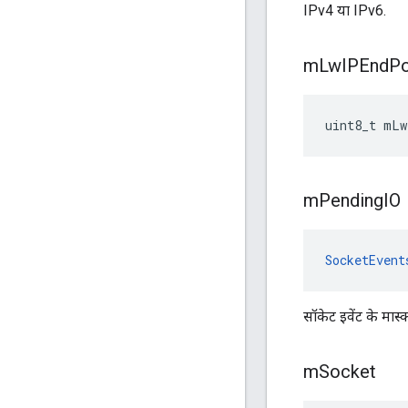
IPv4 या IPv6.
m
Lw
IPEnd
Po
uint8_t mLw
m
Pending
IO
SocketEvent
सॉकेट इवेंट के मास्
m
Socket