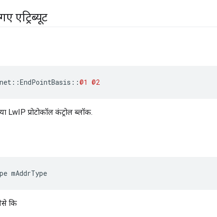
ए एट्रिब्यूट
net
::
EndPointBasis
::
@1
@2
या LwIP प्रोटोकॉल कंट्रोल ब्लॉक.
pe mAddrType
जैसे कि