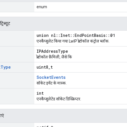
enum
रिब्यूट
union nl::Inet::EndPointBasis::@1
एनकैप्सुलेट किया गया LwIP प्रोटोकॉल कंट्रोल ब्लॉक.
IPAddressType
प्रोटोकॉल फ़ैमिली, जैसे कि
t
Type
uint8_t
SocketEvents
सॉकेट इवेंट के मास्क.
int
एनकैप्सुलेटेड सॉकेट डिस्क्रिप्टर.
ाएं