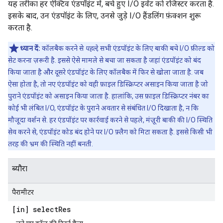
यह तरीका हर ऐक्टिव एंडपॉइंट में, बचे हुए I/O इवेंट को रजिस्टर करता है.
इसके बाद, उन एंडपॉइंट के लिए, उनसे जुड़े I/O हैंडलिंग फ़ंक्शन शुरू
करता है.
ध्यान दें:
कॉलबैक करने से
पहले
, सभी एंडपॉइंट के लिए बाकी बचे I/O फ़ील्ड को
सेट करना ज़रूरी है. इससे ऐसे मामले से बचा जा सकता है जहां एंडपॉइंट को बंद
किया जाता है और दूसरे एंडपॉइंट के लिए कॉलबैक में फिर से खोला जाता है. जब
ऐसा होता है, तो नए एंडपॉइंट को वही फ़ाइल डिस्क्रिप्टर असाइन किया जाता है जो
पुराने एंडपॉइंट को असाइन किया जाता है. हालांकि, उस फ़ाइल डिस्क्रिप्टर नंबर का
कोई भी लंबित I/O, एंडपॉइंट के पुराने अवतार से संबंधित I/O दिखाता है, न कि
मौजूदा वर्शन से. हर एंडपॉइंट पर कार्रवाई करने से पहले, मंज़ूरी बाकी की I/O स्थिति
सेव करने से, एंडपॉइंट कोड बंद होने पर I/O फ़्लैग को मिटा सकता है. इससे किसी भी
तरह की भ्रम की स्थिति नहीं बनती.
ब्यौरा
पैरामीटर
[in] select
Res