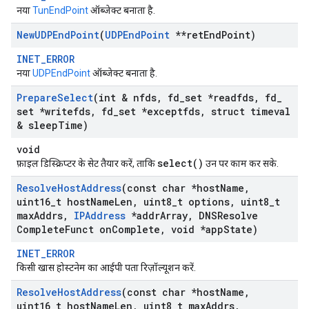
नया
TunEndPoint
ऑब्जेक्ट बनाता है.
New
UDPEnd
Point
(
UDPEnd
Point
**ret
End
Point)
INET_ERROR
नया
UDPEndPoint
ऑब्जेक्ट बनाता है.
Prepare
Select
(int & nfds
,
fd
_
set *readfds
,
fd
_
set *writefds
,
fd
_
set *exceptfds
,
struct timeval
& sleep
Time)
void
select()
फ़ाइल डिस्क्रिप्टर के सेट तैयार करें, ताकि
उन पर काम कर सके.
Resolve
Host
Address
(const char *host
Name
,
uint16
_
t host
Name
Len
,
uint8
_
t options
,
uint8
_
t
max
Addrs
,
IPAddress
*addr
Array
,
DNSResolve
Complete
Funct on
Complete
,
void *app
State)
INET_ERROR
किसी खास होस्टनेम का आईपी पता रिज़ॉल्यूशन करें.
Resolve
Host
Address
(const char *host
Name
,
uint16
_
t host
Name
Len
,
uint8
_
t max
Addrs
,