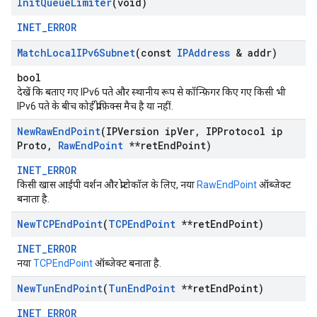
Init
Queue
Limiter
(void)
INET_ERROR
Match
Local
IPv6Subnet
(const
IPAddress
& addr)
bool
देखें कि बताए गए IPv6 पते और स्थानीय रूप से कॉन्फ़िगर किए गए किसी भी
IPv6 पते के बीच कोई प्रीफ़िक्स मैच है या नहीं.
New
Raw
End
Point
(IPVersion ip
Ver
,
IPProtocol ip
Proto
,
Raw
End
Point
**ret
End
Point)
INET_ERROR
किसी खास आईपी वर्शन और प्रोटोकॉल के लिए, नया
RawEndPoint
ऑब्जेक्ट
बनाता है.
New
TCPEnd
Point
(
TCPEnd
Point
**ret
End
Point)
INET_ERROR
नया
TCPEndPoint
ऑब्जेक्ट बनाता है.
New
Tun
End
Point
(
Tun
End
Point
**ret
End
Point)
INET_ERROR