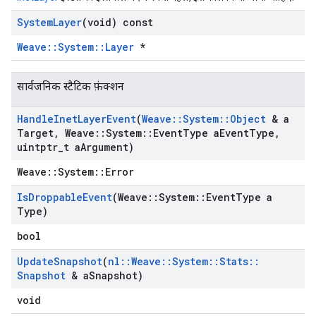
System
Layer
(void) const
Weave::System::Layer
*
सार्वजनिक स्टैटिक फ़ंक्शन
Handle
Inet
Layer
Event
(
Weave
::
System
::
Object
& a
Target
,
Weave
::
System
::
Event
Type a
Event
Type
,
uintptr
_
t a
Argument)
Weave::System::Error
Is
Droppable
Event
(Weave
::
System
::
Event
Type a
Type)
bool
Update
Snapshot
(
nl
::
Weave
::
System
::
Stats
::
Snapshot
& a
Snapshot)
void