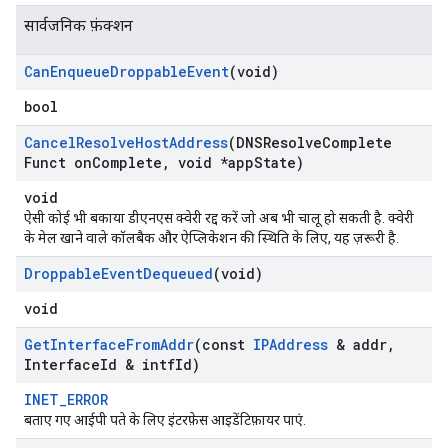
सार्वजनिक फ़ंक्शन
Can
Enqueue
Droppable
Event
(void)
bool
Cancel
Resolve
Host
Address
(DNSResolve
Complete
Funct on
Complete
,
void *app
State)
void
ऐसी कोई भी बकाया डीएनएस क्वेरी रद्द करें जो अब भी चालू हो सकती है. क्वेरी
के मेल खाने वाले कॉलबैक और ऐप्लिकेशन की स्थिति के लिए, यह ज़रूरी है.
Droppable
Event
Dequeued
(void)
void
Get
Interface
From
Addr
(const
IPAddress
& addr
,
Interface
Id & intf
Id)
INET_ERROR
बताए गए आईपी पते के लिए इंटरफ़ेस आइडेंटिफ़ायर पाएं.