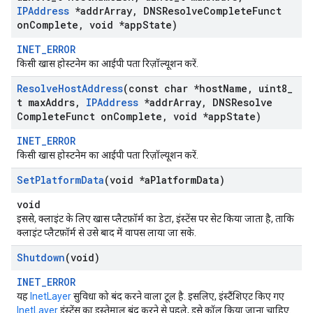
IPAddress
*addr
Array
,
DNSResolve
Complete
Funct
on
Complete
,
void *app
State)
INET_ERROR
किसी खास होस्टनेम का आईपी पता रिज़ॉल्यूशन करें.
Resolve
Host
Address
(const char *host
Name
,
uint8
_
t max
Addrs
,
IPAddress
*addr
Array
,
DNSResolve
Complete
Funct on
Complete
,
void *app
State)
INET_ERROR
किसी खास होस्टनेम का आईपी पता रिज़ॉल्यूशन करें.
Set
Platform
Data
(void *a
Platform
Data)
void
इससे, क्लाइंट के लिए खास प्लैटफ़ॉर्म का डेटा, इंस्टेंस पर सेट किया जाता है, ताकि
क्लाइंट प्लैटफ़ॉर्म से उसे बाद में वापस लाया जा सके.
Shutdown
(void)
INET_ERROR
यह
InetLayer
सुविधा को बंद करने वाला टूल है. इसलिए, इंस्टैंशिएट किए गए
InetLayer
इंस्टेंस का इस्तेमाल बंद करने से पहले, इसे कॉल किया जाना चाहिए.