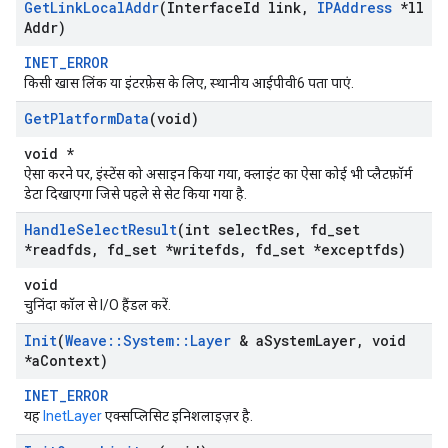
Get
Link
Local
Addr
(Interface
Id link
,
IPAddress
*ll
Addr)
INET_ERROR
किसी खास लिंक या इंटरफ़ेस के लिए, स्थानीय आईपीवी6 पता पाएं.
Get
Platform
Data
(void)
void *
ऐसा करने पर, इंस्टेंस को असाइन किया गया, क्लाइंट का ऐसा कोई भी प्लैटफ़ॉर्म
डेटा दिखाएगा जिसे पहले से सेट किया गया है.
Handle
Select
Result
(int select
Res
,
fd
_
set
*readfds
,
fd
_
set *writefds
,
fd
_
set *exceptfds)
void
चुनिंदा कॉल से I/O हैंडल करें.
Init
(
Weave
::
System
::
Layer
& a
System
Layer
,
void
*a
Context)
INET_ERROR
यह
InetLayer
एक्सप्लिसिट इनिशलाइज़र है.