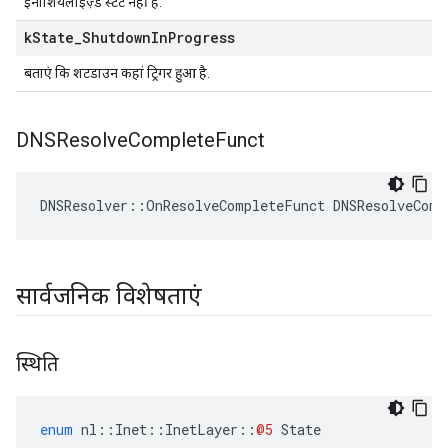
इनीशियलाइज़्ड स्टेट नहीं है.
k
State
_
Shutdown
In
Progress
बताएं कि शटडाउन कहां ट्रिगर हुआ है.
DNSResolve
Complete
Funct
DNSResolver::OnResolveCompleteFunct DNSResolveComp
सार्वजनिक विशेषताएं
स्थिति
enum
nl
::
Inet
::
InetLayer
::
@5
State