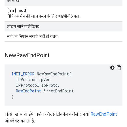
पैरामीटर
[in] addr
प्रीफ़िक्स मैच की जांच करने के लिए आईपीवी6 पता.
लौटाए जाने वाले प्रॉडक्ट
सही का निशान लगाएं, नहीं तो गलत.
New
Raw
End
Point
INET_ERROR
 NewRawEndPoint(

  IPVersion ipVer,

  IPProtocol ipProto,

RawEndPoint
 **retEndPoint

)
किसी खास आईपी वर्शन और प्रोटोकॉल के लिए, नया
RawEndPoint
ऑब्जेक्ट बनाता है.