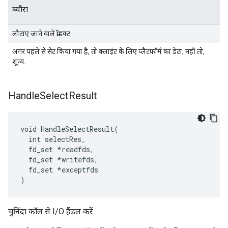
ब्यौरा
लौटाए जाने वाले प्रॉडक्ट
अगर पहले से सेट किया गया है, तो क्लाइंट के लिए प्लैटफ़ॉर्म का डेटा; नहीं तो,
शून्य.
Handle
Select
Result
void HandleSelectResult(

  int selectRes,

  fd_set *readfds,

  fd_set *writefds,

  fd_set *exceptfds

)
चुनिंदा कॉल से I/O हैंडल करें.