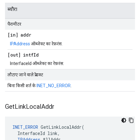
ब्यौरा
पैरामीटर
[in] addr
IPAddress
ऑब्जेक्ट का रेफ़रंस.
[out] intf
Id
InterfaceId ऑब्जेक्ट का रेफ़रंस.
लौटाए जाने वाले प्रॉडक्ट
बिना किसी शर्त के
INET_NO_ERROR
.
Get
Link
Local
Addr
INET_ERROR
 GetLinkLocalAddr(

  InterfaceId link,

IPAddress
 *llAddr
