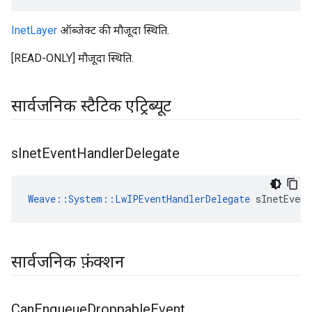
InetLayer
ऑब्जेक्ट की मौजूदा स्थिति.
[READ-ONLY] मौजूदा स्थिति.
सार्वजनिक स्टैटिक एट्रिब्यूट
s
Inet
Event
Handler
Delegate
Weave::System::LwIPEventHandlerDelegate
 sInetEvent
सार्वजनिक फ़ंक्शन
Can
Enqueue
Droppable
Event