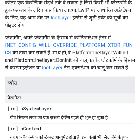
कॉलर एक वैकल्पिक संदर्भ तर्क दे सकता है जिसे किसी भी प्लैटफ़ॉर्म के
हुक फ़ंक्शन के ज़रिए पास किया जाएगा. LwIP पर आधारित अडैप्टेशन
के लिए, यह आम तौर पर
InetLayer
इंस्टेंस से जुड़ी इवेंट की सूची का
पॉइंटर होगा.
प्लैटफ़ॉर्म, अपने प्लैटफ़ॉर्म के हिसाब से कॉन्फ़िगरेशन हेडर में
INET_CONFIG_WILL_OVERRIDE_PLATFORM_XTOR_FUN
CS
का दावा कर सकते हैं. साथ ही, वे Platform::Inetlayer:WillInit
and Platform::Inetlayer::DonInit को चालू करके, प्लैटफ़ॉर्म के हिसाब
से कस्टमाइज़ेशन या
InetLayer
डेटा एक्सटेंशन को चालू कर सकते हैं.
ब्यौरा
पैरामीटर
[in] a
System
Layer
वीव सिस्टम लेयर का एक ज़रूरी इंस्टेंस पहले ही शुरू हो चुका है.
[in] a
Context
यह एक वैकल्पिक कॉन्टेक्स्ट आर्ग्युमेंट होता है. इसे किसी भी प्लैटफ़ॉर्म के हुक