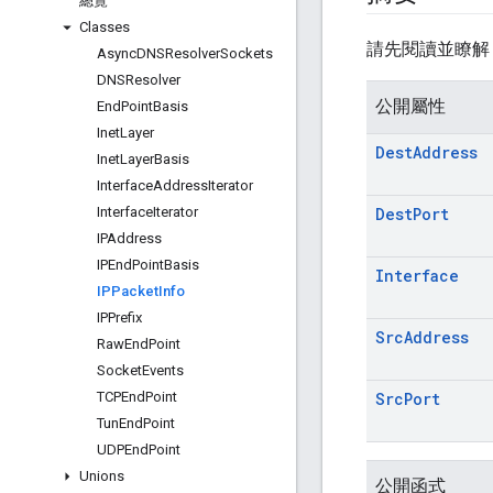
總覽
Classes
請先閱讀並瞭
Async
DNSResolver
Sockets
DNSResolver
公開屬性
End
Point
Basis
Inet
Layer
Dest
Address
Inet
Layer
Basis
Interface
Address
Iterator
Interface
Iterator
Dest
Port
IPAddress
IPEnd
Point
Basis
Interface
IPPacket
Info
IPPrefix
Src
Address
Raw
End
Point
Socket
Events
TCPEnd
Point
Src
Port
Tun
End
Point
UDPEnd
Point
Unions
公開函式