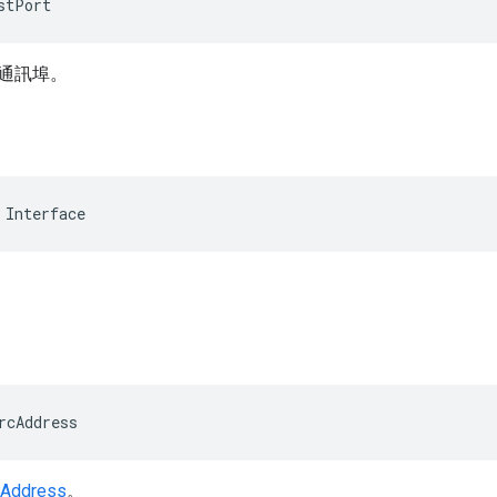
stPort
通訊埠。
 Interface
。
rcAddress
PAddress
。