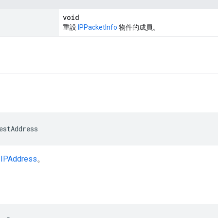
void
重設
IPPacketInfo
物件的成員。
estAddress
地
IPAddress
。