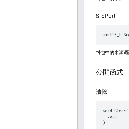
Src
Port
uint16_t Sr
封包中的來源通
公開函式
清除
void Clear(

  void

)