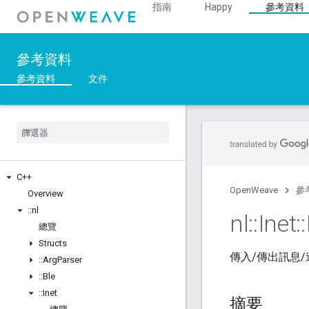
指南
Happy
參考資料
參考資料
參考資料
文件
C++
OpenWeave
參
Overview
::
nl
nl
::
Inet
::
總覽
Structs
傳入/傳出訊息
::
Arg
Parser
::
Ble
::
Inet
摘要