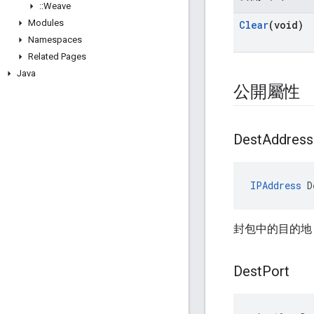
::
Weave
Modules
Clear
(void)
Namespaces
Related Pages
Java
公開屬性
Dest
Address
IPAddress
 D
封包中的目的
Dest
Port