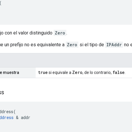
(
jo con el valor distinguido
Zero
.
e un prefijo no es equivalente a
Zero
si el tipo de
IPAddr
no 
true
Zero
false
se muestra
si equivale a
, de lo contrario,
.
ss
ddress
(
ddress
&
addr