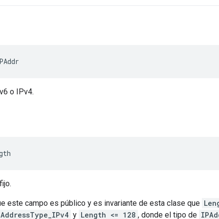
PAddr
v6 o IPv4.
gth
ijo.
ue este campo es público y es invariante de esta clase que
Len
PAddressType_IPv4
y
Length <= 128
, donde el tipo de
IPAd