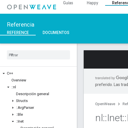
Guías
Happy
Referen
Referencia
REFERENCE
DOCUMENTOS
C++
Overview
preferido. Las tra
::
nl
Descripción general
Structs
OpenWeave
Ref
::
Arg
Parser
nl
::
Inet
::
::
Ble
::
Inet