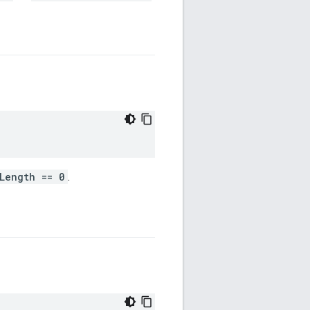
Length == 0
.