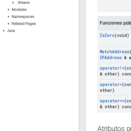
::
Weave
Modules
Namespaces
Funciones púb
Related Pages
Java
Is
Zero
(void)
Match
Address
IPAddress
& a
operator!=
(c
& other) con
operator=
(co
other)
operator==
(c
& other) con
Atributos p