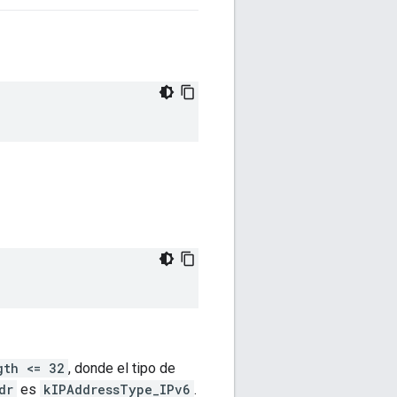
gth <= 32
, donde el tipo de
dr
es
kIPAddressType_IPv6
.