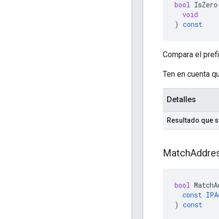
bool
IsZero
void
)
const
Compara el prefi
Ten en cuenta qu
Detalles
Resultado que 
Match
Addre
bool
MatchA
const
IPA
)
const