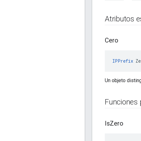
Atributos e
Cero
IPPrefix
 Ze
Un objeto distin
Funciones 
Is
Zero