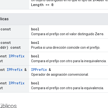
Un objeto distinguido en el que el tipo de
e
Length == 0
.
licas
 const
bool
Zero
Compara el prefijo con el valor distinguido
.
(const
bool
ddr) const
Prueba si una dirección coincide con el prefijo.
onst
IPPrefix
bool
st
Compara el prefijo con otro para la inequivalencia.
nst
IPPrefix
&
IPPrefix
&
Operador de asignación convencional.
onst
IPPrefix
bool
st
Compara el prefijo con otro para la equivalencia.
úblicos