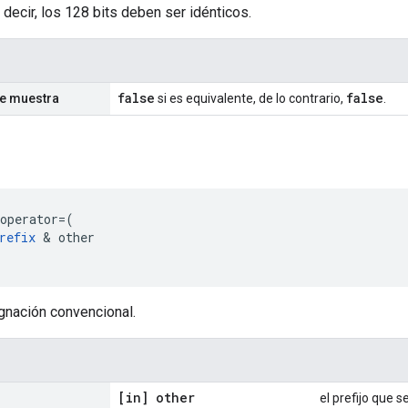
 decir, los 128 bits deben ser idénticos.
false
false
se muestra
si es equivalente, de lo contrario,
.
operator
=
(
refix
&
other
gnación convencional.
[in] other
el prefijo que s