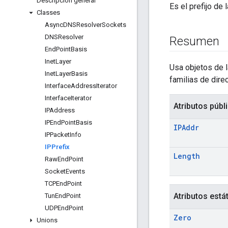
Descripción general
Es el prefijo de 
Classes
Async
DNSResolver
Sockets
DNSResolver
Resumen
End
Point
Basis
Inet
Layer
Usa objetos de 
Inet
Layer
Basis
familias de dire
Interface
Address
Iterator
Interface
Iterator
Atributos públ
IPAddress
IPEnd
Point
Basis
IPAddr
IPPacket
Info
IPPrefix
Length
Raw
End
Point
Socket
Events
TCPEnd
Point
Atributos está
Tun
End
Point
UDPEnd
Point
Zero
Unions