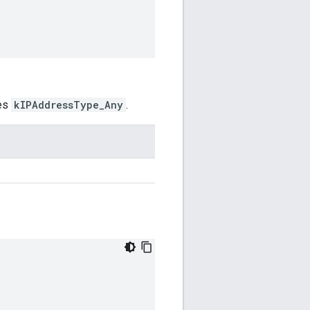
es
kIPAddressType_Any
.