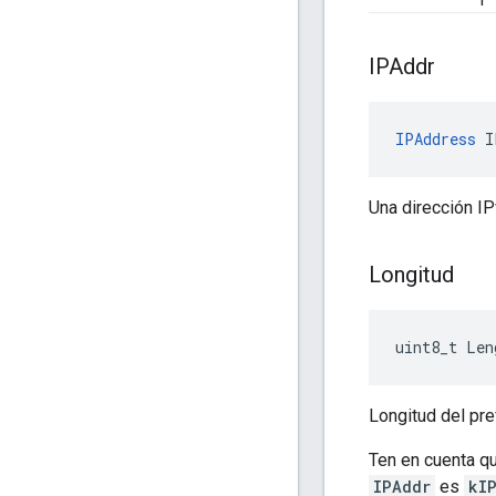
IPAddr
IPAddress
 I
Una dirección IP
Longitud
uint8_t Len
Longitud del pref
Ten en cuenta q
IPAddr
es
kI