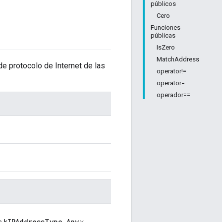
públicos
Cero
Funciones
públicas
IsZero
MatchAddress
de protocolo de Internet de las
operator!=
operator=
operador==
kIPAddressType_Any