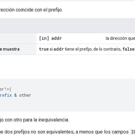
ección coincide con el prefijo.
[in] addr
la dirección qu
true
addr
false
se muestra
si
tiene el prefijo; de lo contrario,
or
!=
(
refix
&
other
o con otro para la inequivalencia.
ue dos prefijos no son equivalentes, a menos que los campos
I