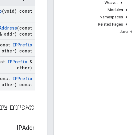
Weave
::
Modules
o
(void) const
Namespaces
Related Pages
Address
(const
Java
 addr) const
const
IPPrefix
 other) const
nst
IPPrefix
&
other)
const
IPPrefix
 other) const
מאפיינים ציב
IPAddr