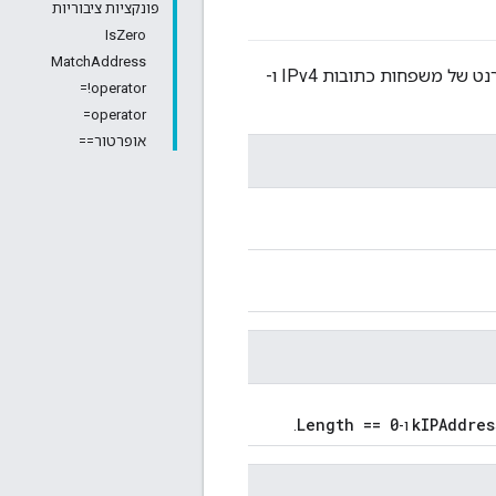
פונקציות ציבוריות
IsZero
MatchAddress
כדי לייצג קידומות של כתובות פרוטוקול אינטרנט של משפחות כתובות IPv4 ו-
operator!=
operator=
אופרטור==
Length == 0
kIPAddres
ו-
.