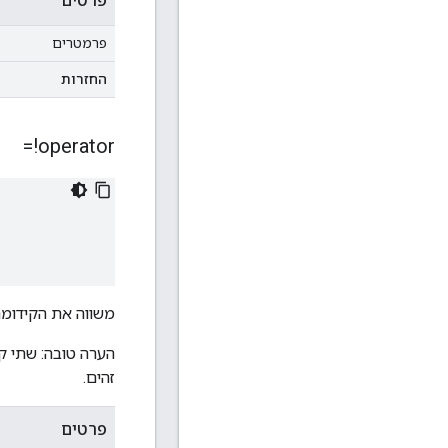
פרטים
פרמטרים
החזרות
operator!=
משווה את הקידומת
הערה טובה: שתי ק
זהים.
פרטים