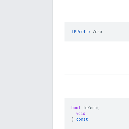
IPPrefix
 Zero
bool
IsZero
(
void
)
const