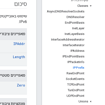
סקירה כללית
סיכום
Classes
Async
DNSResolver
Sockets
שימוש באובייקטי
DNSResolver
IPv6.
End
Point
Basis
Inet
Layer
מאפיינים ציבורי
Inet
Layer
Basis
Interface
Address
Iterator
IPAddr
Interface
Iterator
IPAddress
IPEnd
Point
Basis
Length
IPPacket
Info
IPPrefix
Raw
End
Point
מאפיינים סטטיים
Socket
Events
TCPEnd
Point
Zero
Tun
End
Point
UDPEnd
Point
Unions
פונקציות ציבורי