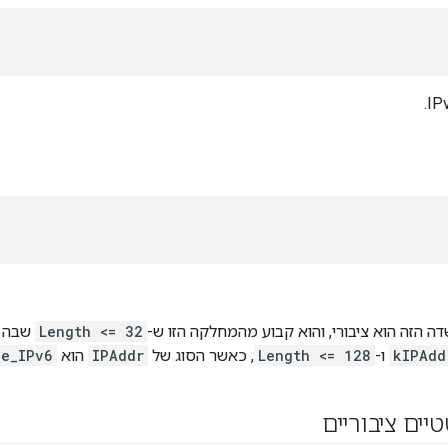
ה הזה הוא ציבורי, והוא קבוע מהמחלקה הזו ש-
Length <= 32
שבה 
kIPAdd
ו-
Length <= 128
, כאשר הסוג של
IPAddr
הוא
pe_IPv6
יים ציבוריים