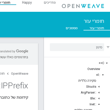
מדריכים
Happy
חומרי ע
חומרי עזר
חומרי עזר
מסמכים
בתרגומים כאלו עשויו
C++
Overview
OpenWeave
חומר
nl
::
סקירה כללית
:
IPPrefix
Structs
Arg
Parser
::
קידומת של כתובת 
Ble
::
Inet
::