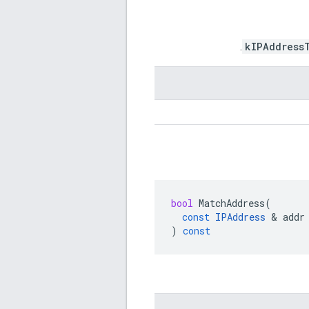
.
kIPAddress
bool
MatchAddress
(
const
IPAddress
&
addr
)
const