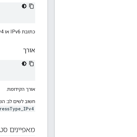
כתובת IPv6 או IPv4.
אורך
אורך הקידומת.
חשוב לשים לב: השד
ressType_IPv4
מאפיינים סטט