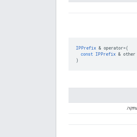
IPPrefix
&
operator
=
(
const
IPPrefix
&
other
)
תקה.