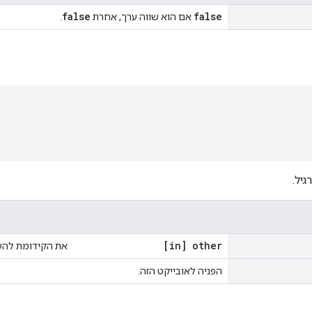
false
false
אם הוא שווה ערך, אחרת
.
יל.
[in] other
את הקידומת להע
הפניה לאובייקט הזה.