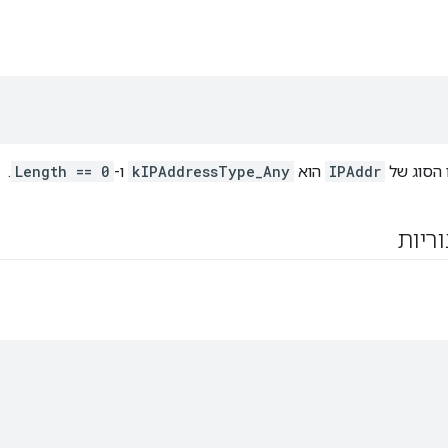
ו הסוג של
IPAddr
הוא
kIPAddressType_Any
ו-
Length == 0
.
וריות