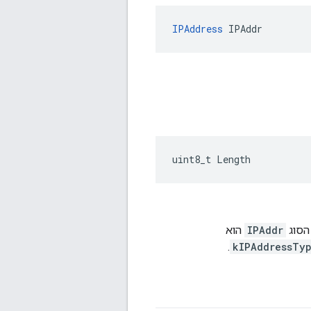
IPAddress
 IPAddr
uint8_t Length
הסוג
IPAddr
הוא
.
kIPAddressTy