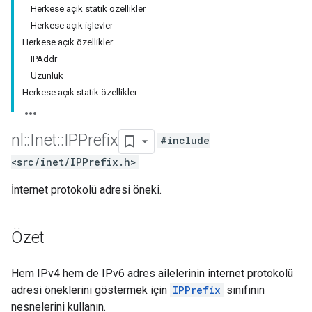
Herkese açık statik özellikler
Herkese açık işlevler
Herkese açık özellikler
IPAddr
Uzunluk
Herkese açık statik özellikler
nl
::
Inet
::
IPPrefix
#include
<src/inet/IPPrefix.h>
İnternet protokolü adresi öneki.
Özet
Hem IPv4 hem de IPv6 adres ailelerinin internet protokolü
adresi öneklerini göstermek için
IPPrefix
sınıfının
nesnelerini kullanın.