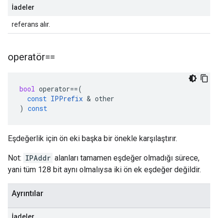
İadeler
referans alır.
operatör==
bool
operator
==
(
const
IPPrefix
&
other
)
const
Eşdeğerlik için ön eki başka bir önekle karşılaştırır.
Not:
IPAddr
alanları tamamen eşdeğer olmadığı sürece,
yani tüm 128 bit aynı olmalıysa iki ön ek eşdeğer değildir.
Ayrıntılar
İadeler