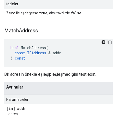
İadeler
Zero
true
false
ile eşdeğerse
, aksi takdirde
.
Match
Address
bool
MatchAddress
(
const
IPAddress
&
addr
)
const
Bir adresin önekle eşleşip eşleşmediğini test edin.
Ayrıntılar
Parametreler
[in] addr
adresi.