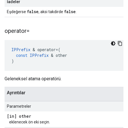
İadeler
false
false
Eşdeğerse
, aksi takdirde
.
operator=
IPPrefix
&
operator
=
(
const
IPPrefix
&
other
)
Geleneksel atama operatörü.
Ayrıntılar
Parametreler
[in] other
eklenecek ön eki seçin.