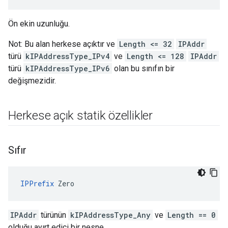
Ön ekin uzunluğu.
Not: Bu alan herkese açıktır ve
Length <= 32
IPAddr
türü
kIPAddressType_IPv4
ve
Length <= 128
IPAddr
türü
kIPAddressType_IPv6
olan bu sınıfın bir
değişmezidir.
Herkese açık statik özellikler
Sıfır
IPPrefix
 Zero
IPAddr
türünün
kIPAddressType_Any
ve
Length == 0
olduğu ayırt edici bir nesne.