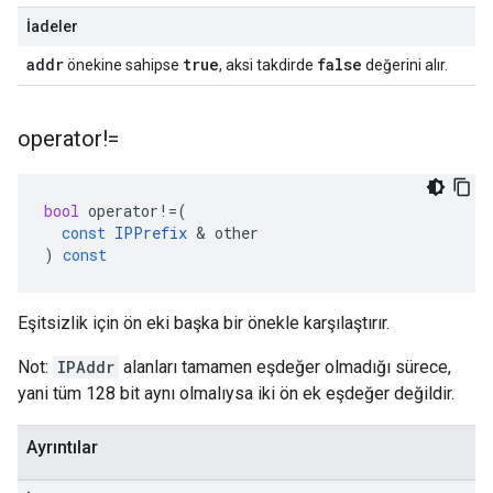
İadeler
addr
true
false
önekine sahipse
, aksi takdirde
değerini alır.
operator!=
bool
operator
!=
(
const
IPPrefix
&
other
)
const
Eşitsizlik için ön eki başka bir önekle karşılaştırır.
Not:
IPAddr
alanları tamamen eşdeğer olmadığı sürece,
yani tüm 128 bit aynı olmalıysa iki ön ek eşdeğer değildir.
Ayrıntılar