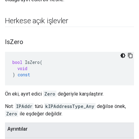
Herkese açık işlevler
Is
Zero
bool
IsZero
(
void
)
const
Ön eki, ayırt edici
Zero
değeriyle karşılaştırır.
Not:
IPAddr
türü
kIPAddressType_Any
değilse önek,
Zero
ile eşdeğer değildir.
Ayrıntılar