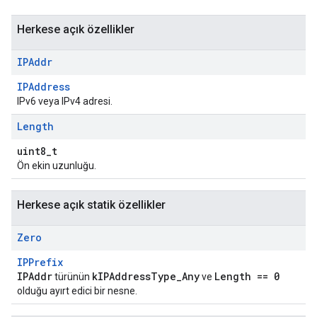
Herkese açık özellikler
IPAddr
IPAddress
IPv6 veya IPv4 adresi.
Length
uint8_t
Ön ekin uzunluğu.
Herkese açık statik özellikler
Zero
IPPrefix
IPAddr
kIPAddressType_Any
Length == 0
türünün
ve
olduğu ayırt edici bir nesne.