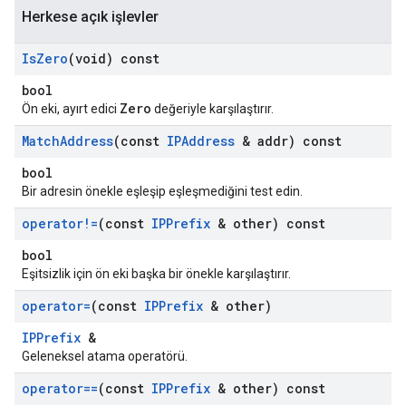
Herkese açık işlevler
Is
Zero
(void) const
bool
Zero
Ön eki, ayırt edici
değeriyle karşılaştırır.
Match
Address
(const
IPAddress
& addr) const
bool
Bir adresin önekle eşleşip eşleşmediğini test edin.
operator!=
(const
IPPrefix
& other) const
bool
Eşitsizlik için ön eki başka bir önekle karşılaştırır.
operator=
(const
IPPrefix
& other)
IPPrefix
&
Geleneksel atama operatörü.
operator==
(const
IPPrefix
& other) const