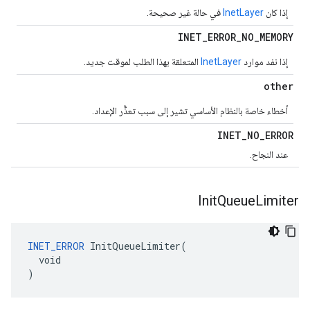
إذا كان
InetLayer
في حالة غير صحيحة.
INET
_
ERROR
_
NO
_
MEMORY
إذا نفد موارد
InetLayer
المتعلقة بهذا الطلب لموقت جديد.
other
أخطاء خاصة بالنظام الأساسي تشير إلى سبب تعذُّر الإعداد.
INET
_
NO
_
ERROR
عند النجاح.
Init
Queue
Limiter
INET_ERROR
 InitQueueLimiter(

  void

)