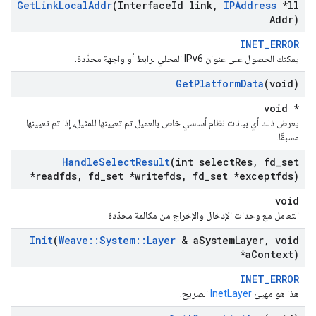
Get
Link
Local
Addr
(Interface
Id link
,
IPAddress
*ll
Addr)
INET_ERROR
يمكنك الحصول على عنوان IPv6 المحلي لرابط أو واجهة محدَّدة.
Get
Platform
Data
(void)
void *
يعرض ذلك أي بيانات نظام أساسي خاص بالعميل تم تعيينها للمثيل، إذا تم تعيينها
مسبقًا.
Handle
Select
Result
(int select
Res
,
fd
_
set
*readfds
,
fd
_
set *writefds
,
fd
_
set *exceptfds)
void
التعامل مع وحدات الإدخال والإخراج من مكالمة محدّدة
Init
(
Weave
::
System
::
Layer
& a
System
Layer
,
void
*a
Context)
INET_ERROR
هذا هو مهيئ
InetLayer
الصريح.