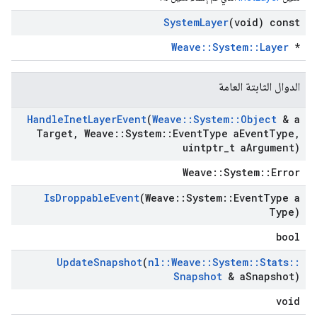
System
Layer
(void) const
Weave::System::Layer
*
الدوال الثابتة العامة
Handle
Inet
Layer
Event
(
Weave
::
System
::
Object
& a
Target
,
Weave
::
System
::
Event
Type a
Event
Type
,
uintptr
_
t a
Argument)
Weave::System::Error
Is
Droppable
Event
(Weave
::
System
::
Event
Type a
Type)
bool
Update
Snapshot
(
nl
::
Weave
::
System
::
Stats
::
Snapshot
& a
Snapshot)
void