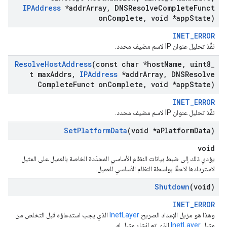
IPAddress
*addr
Array
,
DNSResolve
Complete
Funct
on
Complete
,
void *app
State)
INET_ERROR
نفِّذ تحليل عنوان IP لاسم مضيف محدد.
Resolve
Host
Address
(const char *host
Name
,
uint8
_
t max
Addrs
,
IPAddress
*addr
Array
,
DNSResolve
Complete
Funct on
Complete
,
void *app
State)
INET_ERROR
نفِّذ تحليل عنوان IP لاسم مضيف محدد.
Set
Platform
Data
(void *a
Platform
Data)
void
يؤدي ذلك إلى ضبط بيانات النظام الأساسي المحدّدة الخاصة بالعميل على المثيل
لاستردادها لاحقًا بواسطة النظام الأساسي للعميل.
Shutdown
(void)
INET_ERROR
وهذا هو مزيل الإعداد الصريح
InetLayer
الذي يجب استدعاؤه قبل التخلص من
مثيل
InetLayer
الذي تم إنشاء مثيل له.