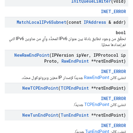
Init
Queue
Limiter
(void)
INET_ERROR
Match
Local
IPv6Subnet
(const
IPAddress
& addr)
bool
تحقَّق من وجود تطابق بادئة بين عنوان IPv6 المحدَّد وأي من عناوين IPv6 التي
تم إعدادها محليًا.
New
Raw
End
Point
(IPVersion ip
Ver
,
IPProtocol ip
Proto
,
Raw
End
Point
**ret
End
Point)
INET_ERROR
تنشئ كائن
RawEndPoint
جديدًا لإصدار IP معيّن وبروتوكول محدّد.
New
TCPEnd
Point
(
TCPEnd
Point
**ret
End
Point)
INET_ERROR
تنشئ كائن
TCPEndPoint
جديدًا.
New
Tun
End
Point
(
Tun
End
Point
**ret
End
Point)
INET_ERROR
تنشئ كائن
TunEndPoint
جديدًا.