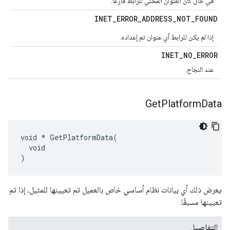
في حال كان العنوان المحلي للرابط فارغًا.
INET
_
ERROR
_
ADDRESS
_
NOT
_
FOUND
إذا لم يكن للرابط أي عنوان تم إعداده.
INET
_
NO
_
ERROR
عند النجاح.
Get
Platform
Data
void * GetPlatformData(

  void

)
يعرض ذلك أي بيانات نظام أساسي خاص بالعميل تم تعيينها للمثيل، إذا تم
تعيينها مسبقًا.
التفاصيل