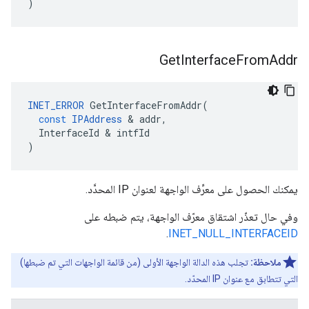
)
Get
Interface
From
Addr
INET_ERROR
GetInterfaceFromAddr
(
const
IPAddress
&
addr
,
InterfaceId
&
intfId
)
يمكنك الحصول على معرِّف الواجهة لعنوان IP المحدَّد.
وفي حال تعذّر اشتقاق معرّف الواجهة، يتم ضبطه على
.
INET_NULL_INTERFACEID
ملاحظة:
تجلب هذه الدالة الواجهة الأولى (من قائمة الواجهات التي تم ضبطها)
التي تتطابق مع عنوان IP المحدّد.