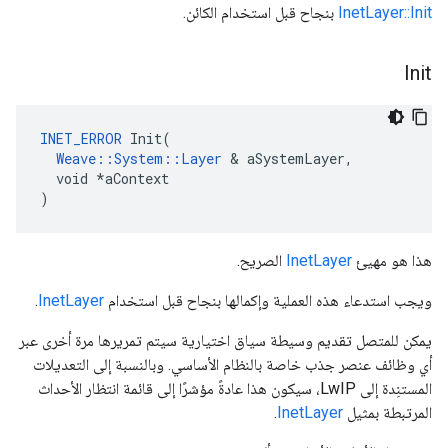
InetLayer::Init
بنجاح قبل استخدام الكائن.
Init
INET_ERROR
 Init(

Weave::System::Layer
 & aSystemLayer,

  void *aContext

)
هذا هو مهيئ
InetLayer
الصريح.
ويجب استدعاء هذه العملية وإكمالها بنجاح قبل استخدام
InetLayer
.
يمكن للمتصل تقديم وسيطة سياق اختيارية سيتم تمريرها مرة أخرى عبر
أي وظائف عنصر جذب خاصة بالنظام الأساسي. وبالنسبة إلى التعديلات
المستنِدة إلى LwIP، سيكون هذا عادةً مؤشرًا إلى قائمة انتظار الأحداث
المرتبطة بمثيل
InetLayer
.