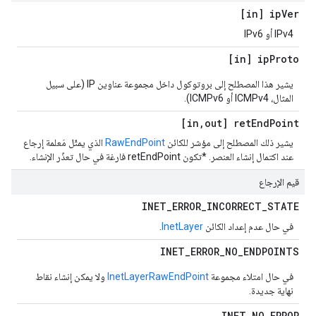
[in] ip
Ver
IPv4 أو IPv6
[in] ip
Proto
يشير هذا المصطلح إلى بروتوكول داخل مجموعة عناوين IP (على سبيل
المثال، ICMPv4 أو ICMPv6).
[in
,
out] ret
End
Point
يشير ذلك المصطلح إلى مؤشر للكائن
RawEndPoint
الذي يمثّل مَعلمة إرجاع
عند اكتمال إنشاء العنصر. *تكون retEndPoint فارغة في حال تعذّر الإنشاء.
قيم الإرجاع
INET
_
ERROR
_
INCORRECT
_
STATE
في حال عدم إعداد الكائن
InetLayer
.
INET
_
ERROR
_
NO
_
ENDPOINTS
في حال امتلاء مجموعة
RawEndPoint
InetLayer
ولا يمكن إنشاء نقاط
نهاية جديدة.
INET
_
NO
_
ERROR