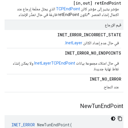
[in
,
out] ret
End
Point
مؤشر يشير إلى مؤشر كائن
TCPEndPoint
الذي يمثل معلَمة إرجاع عند
اكتمال إنشاء العنصر. *تكون retEndPoint فارغة في حال تعذّر الإنشاء.
قيم الإرجاع
INET
_
ERROR
_
INCORRECT
_
STATE
في حال عدم إعداد الكائن
InetLayer
.
INET
_
ERROR
_
NO
_
ENDPOINTS
في حال امتلاء مجموعة بيانات
TCPEndPoint
InetLayer
ولا يمكن إنشاء
نقاط نهاية جديدة.
INET
_
NO
_
ERROR
عند النجاح.
New
Tun
End
Point
INET_ERROR
 NewTunEndPoint(
