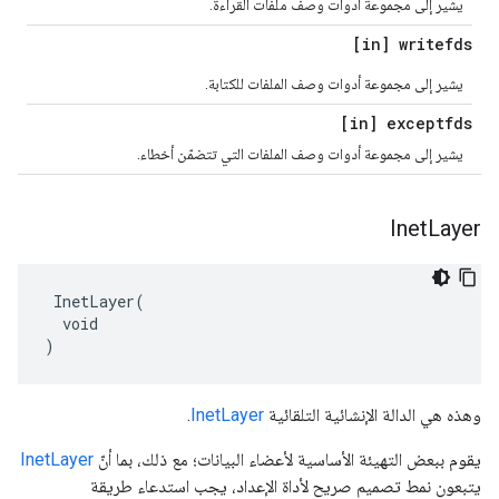
يشير إلى مجموعة أدوات وصف ملفات القراءة.
[in] writefds
يشير إلى مجموعة أدوات وصف الملفات للكتابة.
[in] exceptfds
يشير إلى مجموعة أدوات وصف الملفات التي تتضمّن أخطاء.
Inet
Layer
 InetLayer(

  void

)
وهذه هي الدالة الإنشائية التلقائية
InetLayer
.
يقوم ببعض التهيئة الأساسية لأعضاء البيانات؛ مع ذلك، بما أنّ
InetLayer
يتبعون نمط تصميم صريح لأداة الإعداد، يجب استدعاء طريقة