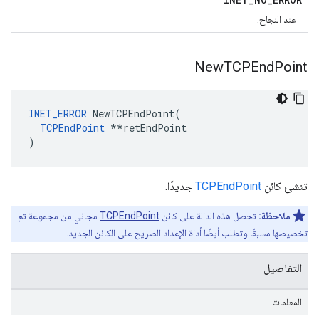
عند النجاح.
New
TCPEnd
Point
INET_ERROR
 NewTCPEndPoint(

TCPEndPoint
 **retEndPoint

)
تنشئ كائن
TCPEndPoint
جديدًا.
ملاحظة:
تحصل هذه الدالة على كائن
TCPEndPoint
مجاني من مجموعة تم
تخصيصها مسبقًا وتطلب أيضًا أداة الإعداد الصريح على الكائن الجديد.
التفاصيل
المعلمات