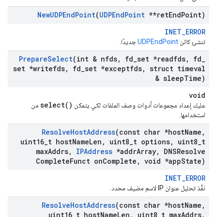
New
UDPEnd
Point
(
UDPEnd
Point
**ret
End
Point)
INET_ERROR
تنشئ كائن
UDPEndPoint
جديدًا.
Prepare
Select
(int & nfds
,
fd
_
set *readfds
,
fd
_
set *writefds
,
fd
_
set *exceptfds
,
struct timeval
& sleep
Time)
void
select()
عليك إعداد مجموعات أدوات وصف الملفات لكي يتمكن
من
استخدامها.
Resolve
Host
Address
(const char *host
Name
,
uint16
_
t host
Name
Len
,
uint8
_
t options
,
uint8
_
t
max
Addrs
,
IPAddress
*addr
Array
,
DNSResolve
Complete
Funct on
Complete
,
void *app
State)
INET_ERROR
نفِّذ تحليل عنوان IP لاسم مضيف محدد.
Resolve
Host
Address
(const char *host
Name
,
uint16
_
t host
Name
Len
,
uint8
_
t max
Addrs
,