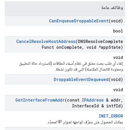
وظائف عامة
Can
Enqueue
Droppable
Event
(void)
bool
Cancel
Resolve
Host
Address
(DNSResolve
Complete
Funct on
Complete
,
void *app
State)
void
إلغاء أي طلب بحث معلق في نظام أسماء النطاقات (لاسترداد حالة التطبيق
ومعاودة الاتصال المكتملة) التي قد تكون نشطة.
Droppable
Event
Dequeued
(void)
void
Get
Interface
From
Addr
(const
IPAddress
& addr
,
Interface
Id & intf
Id)
INET_ERROR
يمكنك الحصول على معرِّف الواجهة لعنوان IP المحدَّد.