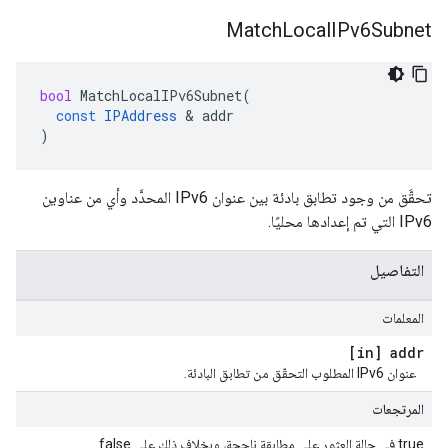
Match
Local
IPv6Subnet
bool
MatchLocalIPv6Subnet
(
const
IPAddress
&
addr
)
تحقَّق من وجود تطابق بادئة بين عنوان IPv6 المحدَّد وأي من عناوين
IPv6 التي تم إعدادها محليًا.
التفاصيل
المعلمات
[in] addr
عنوان IPv6 المطلوب التحقّق من تطابق البادئة.
المرتجعات
true في حالة العثور على مطابقة ناجحة، وبخلاف ذلك على false.