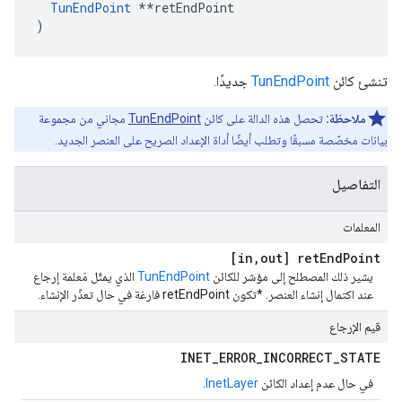
TunEndPoint
 **retEndPoint

)
تنشئ كائن
TunEndPoint
جديدًا.
ملاحظة:
تحصل هذه الدالة على كائن
TunEndPoint
مجاني من مجموعة
بيانات مخصّصة مسبقًا وتطلب أيضًا أداة الإعداد الصريح على العنصر الجديد.
التفاصيل
المعلمات
[in
,
out] ret
End
Point
يشير ذلك المصطلح إلى مؤشر للكائن
TunEndPoint
الذي يمثّل مَعلمة إرجاع
عند اكتمال إنشاء العنصر. *تكون retEndPoint فارغة في حال تعذّر الإنشاء.
قيم الإرجاع
INET
_
ERROR
_
INCORRECT
_
STATE
في حال عدم إعداد الكائن
InetLayer
.