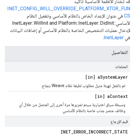
قد تختار الأنظمة الأساسية تأكيد
INET_CONFIG_WILL_OVERRIDE_PLATFORM_XTOR_FUN
CS
في عنوان الإعداد الخاص بالنظام الأساسي وتفعيل النظام
الأساسي::InetLayer::WillInit and Platform::InetLayer::DidInit
لإدخال عمليات التخصيص الخاصة بالنظام الأساسي أو إضافات البيانات
في
InetLayer
.
التفاصيل
المعلمات
[in] a
System
Layer
تم بالفعل تهيئة مثيل مطلوب لطبقة نظام Weave بنجاح.
[in] a
Context
وسيطة سياق اختيارية سيتم تمريرها مرة أخرى إلى المتصل من خلال أي
وظائف عنصر جذب خاصة بالنظام الأساسي.
قيم الإرجاع
INET
_
ERROR
_
INCORRECT
_
STATE