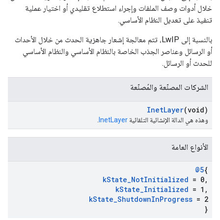
خلال أدوات وصف الملفات وإجراء استطلاع تقليدي أو اختيار عملية
تنفيذ على تعديل النظام الأساسي.
بالنسبة إلى LwIP، تتم معالجة إشعار جاهزية الحدث من خلال الأحداث
أو الرسائل وعناصر الجذب الخاصة بالنظام الأساسي والنظام الأساسي
للحدث أو الرسائل.
الشركات المصنّعة والمُصنّعة
Inet
Layer
(void)
وهذه هي الدالة الإنشائية التلقائية
InetLayer
.
الأنواع العامة
@5
{
k
State
_
Not
Initialized
= 0
,
k
State
_
Initialized
= 1
,
k
State
_
Shutdown
In
Progress
= 2
}