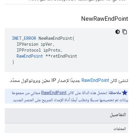
New
Raw
End
Point
INET_ERROR
 NewRawEndPoint(

  IPVersion ipVer,

  IPProtocol ipProto,

RawEndPoint
 **retEndPoint

)
تنشئ كائن
RawEndPoint
جديدًا لإصدار IP معيّن وبروتوكول محدّد.
ملاحظة:
تحصل هذه الدالة على كائن
RawEndPoint
مجاني من مجموعة
بيانات تم تخصيصها مسبقًا وتطلب أيضًا أداة الإعداد الصريح على العنصر الجديد.
التفاصيل
المعلمات