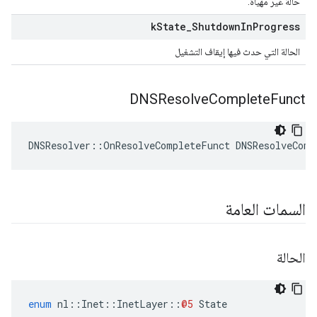
حالة غير مهيأة.
k
State
_
Shutdown
In
Progress
الحالة التي حدث فيها إيقاف التشغيل
DNSResolve
Complete
Funct
DNSResolver::OnResolveCompleteFunct DNSResolveComp
السمات العامة
الحالة
enum
nl
::
Inet
::
InetLayer
::
@5
State