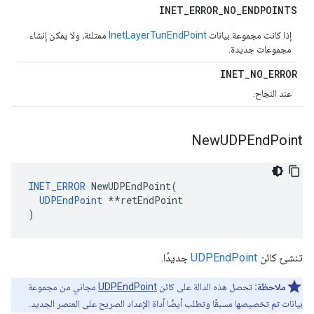
INET
_
ERROR
_
NO
_
ENDPOINTS
إذا كانت مجموعة بيانات
TunEndPoint
InetLayer
ممتلئة، ولا يمكن إنشاء
مجموعات جديدة.
INET
_
NO
_
ERROR
عند النجاح.
New
UDPEnd
Point
INET_ERROR
 NewUDPEndPoint(

UDPEndPoint
 **retEndPoint

)
تنشئ كائن
UDPEndPoint
جديدًا.
ملاحظة:
تحصل هذه الدالة على كائن
UDPEndPoint
مجاني من مجموعة
بيانات تم تخصيصها مسبقًا وتطلب أيضًا أداة الإعداد الصريح على العنصر الجديد.