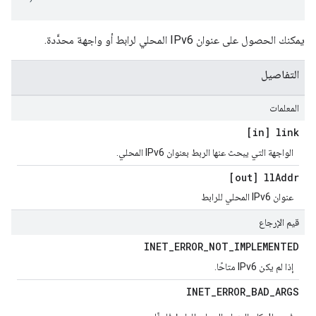
يمكنك الحصول على عنوان IPv6 المحلي لرابط أو واجهة محدَّدة.
التفاصيل
المعلمات
[in] link
الواجهة التي يبحث عنها الربط بعنوان IPv6 المحلي.
[out] ll
Addr
عنوان IPv6 المحلي للرابط
قيم الإرجاع
INET
_
ERROR
_
NOT
_
IMPLEMENTED
إذا لم يكن IPv6 متاحًا.
INET
_
ERROR
_
BAD
_
ARGS