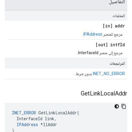
التفاصيل
المعلمات
[in] addr
مرجع للعنصر
IPAddress
.
[out] intf
Id
مرجع إلى عنصر InterfaceId.
المرتجعات
INET_NO_ERROR
بدون شرط.
Get
Link
Local
Addr
INET_ERROR
 GetLinkLocalAddr(

  InterfaceId link,

IPAddress
 *llAddr

)