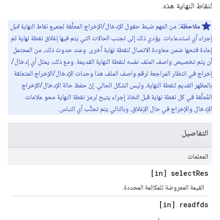
لنقاط النهاية هذه.
ملاحظة:
من المهم ضبط حقول الإدخال/الإخراج المعلَّقة لجميع نقاط النهاية
قبل
إجراء أي استدعاءات. يؤدي ذلك إلى تجنب الحالات التي يتم فيها إغلاق نقطة نهاية ثم
إعادة فتحها ضمن معاودة الاتصال لنقطة نهاية أخرى. وعند حدوث ذلك، من المحتمل
أن يتم تخصيص واصف الملف نفسه لنقطة النهاية القديمة. ومع ذلك، يمثل أي إدخال/
إخراج في انتظار المراجعة لرقم واصف الملف هذا وحدات الإدخال/الإخراج المتعلقة
بالمظهر القديم لنقطة النهاية، وليس الشكل الحالي. إنّ حفظ حالة الإدخال/الإخراج
المُعلَّقة في كل نقطة نهاية قبل اتخاذ إجراء يتيح لرمز نقطة النهاية محو علامات
الإدخال والإخراج في حال الإغلاق، وبالتالي يتم تجنُّب أي التباس.
التفاصيل
المعلمات
[in] select
Res
القيمة المعروضة للمكالمة المحددة.
[in] readfds