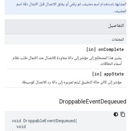
المشابهة باستخدام اسم مضيف، ثم يلغي أو يغلق الاتصال قبل اكتمال دقة اسم
المضيف.
التفاصيل
المعلمات
[in] on
Complete
يشير هذا المصطلح إلى مؤشر إلى دالة معاودة الاتصال عند اكتمال طلب نظام
أسماء النطاقات.
[in] app
State
مؤشر إلى كائن حالة التطبيق ليتم تمريره إلى دالة رد الاتصال كوسيطة.
Droppable
Event
Dequeued
void DroppableEventDequeued(

  void
