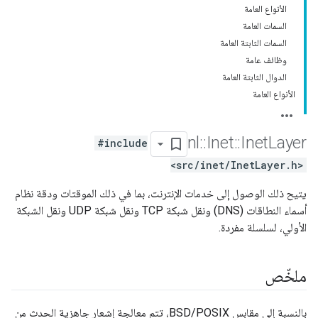
الأنواع العامة
السمات العامة
السمات الثابتة العامة
وظائف عامة
الدوال الثابتة العامة
الأنواع العامة
nl
::
Inet
::
Inet
Layer
#include
<src/inet/InetLayer.h>
يتيح ذلك الوصول إلى خدمات الإنترنت، بما في ذلك الموقتات ودقة نظام
أسماء النطاقات (DNS) ونقل شبكة TCP ونقل شبكة UDP ونقل الشبكة
الأولي، لسلسلة مفردة.
ملخّص
بالنسبة إلى مقابس BSD/POSIX، تتم معالجة إشعار جاهزية الحدث من