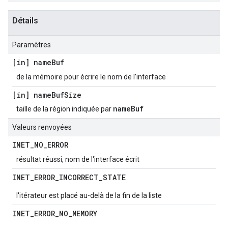
Détails
Paramètres
[in] name
Buf
de la mémoire pour écrire le nom de l'interface
[in] name
Buf
Size
nameBuf
taille de la région indiquée par
Valeurs renvoyées
INET
_
NO
_
ERROR
résultat réussi, nom de l'interface écrit
INET
_
ERROR
_
INCORRECT
_
STATE
l'itérateur est placé au-delà de la fin de la liste
INET
_
ERROR
_
NO
_
MEMORY