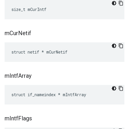
size_t mCurIntf
m
Cur
Netif
struct netif * mCurNetif
m
Intf
Array
struct if_nameindex * mIntfArray
m
Intf
Flags