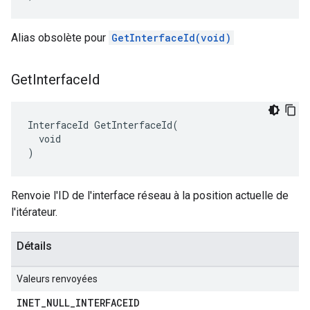
Alias obsolète pour
GetInterfaceId(void)
Get
Interface
Id
InterfaceId GetInterfaceId(

  void

)
Renvoie l'ID de l'interface réseau à la position actuelle de
l'itérateur.
Détails
Valeurs renvoyées
INET
_
NULL
_
INTERFACEID