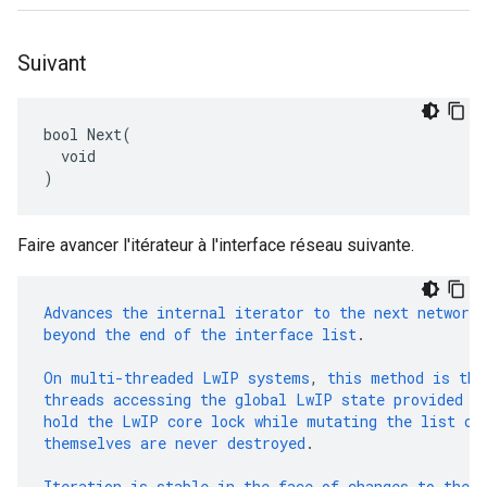
Suivant
bool Next(

  void

)
Faire avancer l'itérateur à l'interface réseau suivante.
Advances
the
internal
iterator
to
the
next
network
beyond
the
end
of
the
interface
list
.
On
multi-threaded
LwIP
systems
,
this
method
is
thr
threads
accessing
the
global
LwIP
state
provided
t
hold
the
LwIP
core
lock
while
mutating
the
list
of
themselves
are
never
destroyed
.
Iteration
is
stable
in
the
face
of
changes
to
the
u