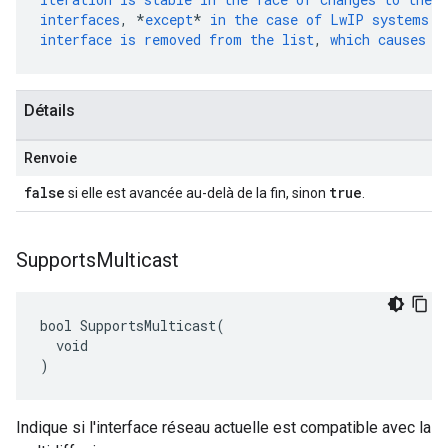
interfaces
,
*
except
*
in
the
case
of
LwIP
systems
w
interface
is
removed
from
the
list
,
which
causes
i
Détails
Renvoie
false
true
si elle est avancée au-delà de la fin, sinon
.
Supports
Multicast
bool SupportsMulticast(

  void

)
Indique si l'interface réseau actuelle est compatible avec la