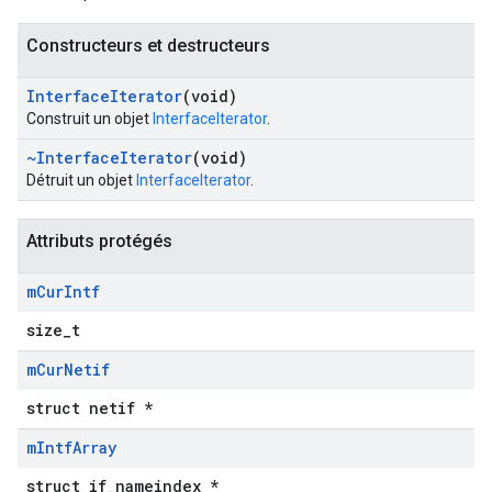
Constructeurs et destructeurs
Interface
Iterator
(void)
Construit un objet
InterfaceIterator
.
~Interface
Iterator
(void)
Détruit un objet
InterfaceIterator
.
Attributs protégés
m
Cur
Intf
size_t
m
Cur
Netif
struct netif *
m
Intf
Array
struct if_nameindex *