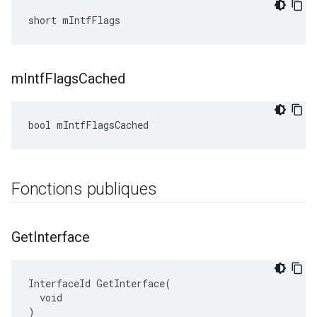
short mIntfFlags
m
Intf
Flags
Cached
bool mIntfFlagsCached
Fonctions publiques
Get
Interface
InterfaceId GetInterface(

  void

)