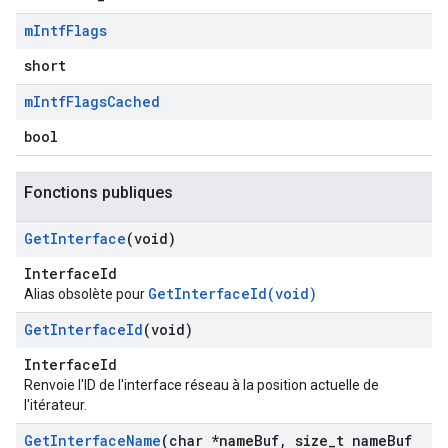
m
Intf
Flags
short
m
Intf
Flags
Cached
bool
Fonctions publiques
Get
Interface
(void)
InterfaceId
GetInterfaceId(void)
Alias obsolète pour
Get
Interface
Id
(void)
InterfaceId
Renvoie l'ID de l'interface réseau à la position actuelle de
l'itérateur.
Get
Interface
Name
(char *name
Buf
,
size
_
t name
Buf