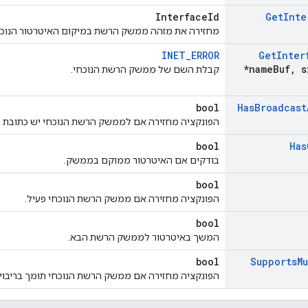
InterfaceId
Get
Inte
מחזירה את מזהה ממשק הרשת במיקום האיטרטור הנוכח
INET_ERROR
Get
Inter
*name
Buf
,
s
קבלת השם של ממשק הרשת הנוכחי.
bool
Has
Broadcast
הפונקציה מחזירה אם לממשק הרשת הנוכחי יש כתובת ש
bool
Has
בודקים אם האיטרטור ממוקם בממשק.
bool
הפונקציה מחזירה אם ממשק הרשת הנוכחי פעיל.
bool
המשך באיטרטור לממשק הרשת הבא.
bool
Supports
M
הפונקציה מחזירה אם ממשק הרשת הנוכחי תומך בריבוי 