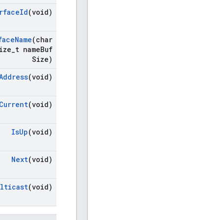
rface
Id
(void)
face
Name
(char
ize
_
t name
Buf
Size)
Address
(void)
Current
(void)
Is
Up
(void)
Next
(void)
ulticast
(void)