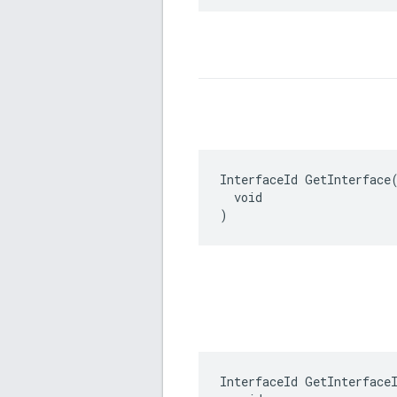
InterfaceId GetInterface(
  void

)
InterfaceId GetInterfaceI