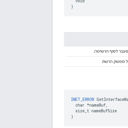
  void

)
עבר לסוף הרשימה.
ל ממשק הרשת.
INET_ERROR
 GetInterfaceNa
  char *nameBuf,

  size_t nameBufSize

)