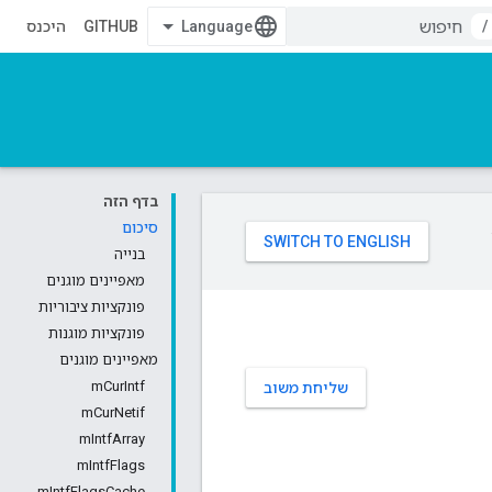
/
GITHUB
היכנס
בדף הזה
סיכום
בנייה
מאפיינים מוגנים
פונקציות ציבוריות
פונקציות מוגנות
מאפיינים מוגנים
mCurIntf
שליחת משוב
mCurNetif
mIntfArray
mIntfFlags
mIntfFlagsCache