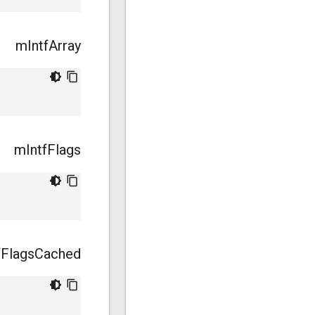
m
Intf
Array
m
Intf
Flags
f
Flags
Cached