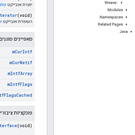
Weave
::
יוצרת אובייקט
ator
Modules
terator
(void)
Namespaces
השמדת אובייקט
or
Related Pages
Java
מאפיינים מוגנים
m
Cur
Intf
m
Cur
Netif
m
Intf
Array
m
Intf
Flags
tf
Flags
Cached
פונקציות ציבורי
terface
(void)