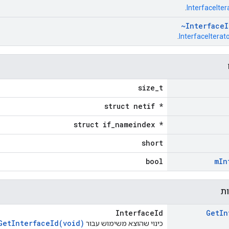
.
InterfaceIter
~Interface
I
.
InterfaceIterat
size_t
struct netif *
struct if_nameindex *
short
bool
m
In
ות
InterfaceId
Get
In
GetInterfaceId(void)
כינוי שהוצא משימוש עבור