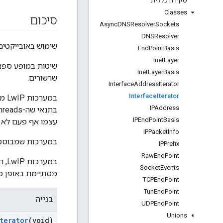
סקירה כללית
Classes
סיכום
Async
DNSResolver
Sockets
DNSResolver
שימוש באובייקטים
End
Point
Basis
Inet
Layer
שיטות במופע ספצ
Inet
Layer
Basis
שרשורים.
Interface
Address
Iterator
Interface
Iterator
IPAddress
IPEnd
Point
Basis
עצמו אף פעם לא 
IPPacket
Info
במערכות שמבוססות
IPPrefix
Raw
End
Point
במע
Socket
Events
מסתיימת באופן מיי
TCPEnd
Point
Tun
End
Point
בנייה
UDPEnd
Point
Unions
terator
(void)