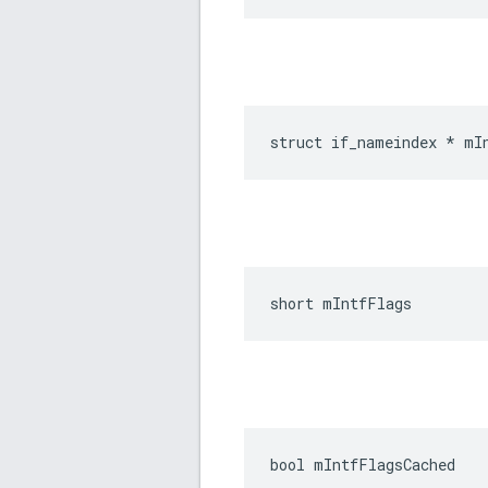
struct if_nameindex * mI
short mIntfFlags
bool mIntfFlagsCached