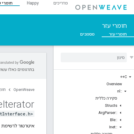
מדריכים
Happy
חומרי ע
חומרי עזר
חומרי עזר
מסמכים
בתרגומים כאלו עשויו
C++
Overview
OpenWeave
חומר
nl
::
סקירה כללית
e
Iterator
Structs
Arg
Parser
::
tInterface.h>
Ble
::
איטרטור לרשימת 
Inet
::