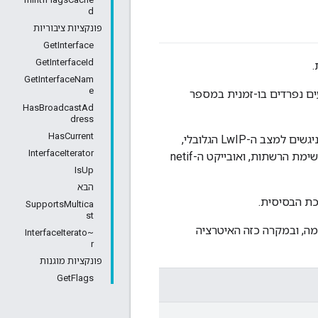
d
פונקציות ציבוריות
GetInterface
GetInterfaceId
.
GetInterfaceNam
e
ם נפרדים בו-זמנית במספר
HasBroadcastAd
dress
HasCurrent
במערכות LwIP מרובות שרשורים, המכונות בטוחות לשרשורים ביחס לשרשורים אחרים הניגשים למצב ה-LwIP הגלובלי,
InterfaceIterator
בתנאי שה-threads האחרים מחזיקים את נעילת הליבה של LwIP בזמן שהם משנים את רשימת הרשתות, ואובייקט ה-netif
IsUp
הבא
כת הבסיסית.
SupportsMultica
st
רשימה, ובמקרה כזה האיטרציה
~InterfaceIterato
r
פונקציות מוגנות
GetFlags