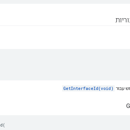
וריות


וש עבור
GetInterfaceId(void)
G
d(
