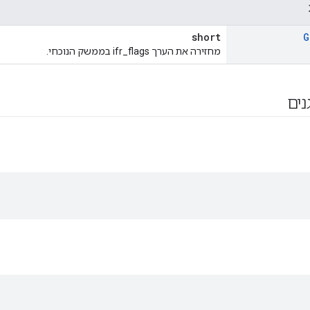
short
G
מחזירה את הערך ifr_flags בממשק הנוכחי.
נים