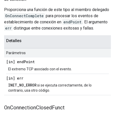
Proporciona una función de este tipo al miembro delegado
OnConnectComplete
para procesar los eventos de
establecimiento de conexión en
endPoint
. El argumento
err
distingue entre conexiones exitosas y fallas.
Detalles
Parámetros
[in] end
Point
El extremo TCP asociado con el evento.
[in] err
INET_NO_ERROR
si se ejecuta correctamente, de lo
contrario, usa otro código.
On
Connection
Closed
Funct