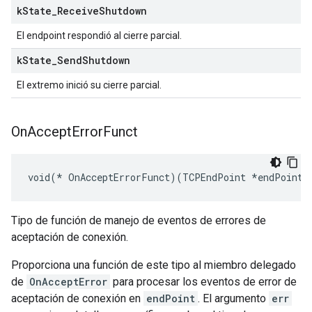
k
State
_
Receive
Shutdown
El endpoint respondió al cierre parcial.
k
State
_
Send
Shutdown
El extremo inició su cierre parcial.
On
Accept
Error
Funct
void(* OnAcceptErrorFunct)(TCPEndPoint *endPoint,
Tipo de función de manejo de eventos de errores de
aceptación de conexión.
Proporciona una función de este tipo al miembro delegado
de
OnAcceptError
para procesar los eventos de error de
aceptación de conexión en
endPoint
. El argumento
err