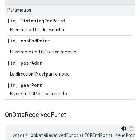
Parámetros
[in] listening
End
Point
El extremo TCP de escucha.
[in] con
End
Point
El extremo de TCP recién recibido.
[in] peer
Addr
La dirección IP del par remoto.
[in] peer
Port
El puerto TCP del par remoto.
On
Data
Received
Funct
void(* OnDataReceivedFunct)(TCPEndPoint *endPoint