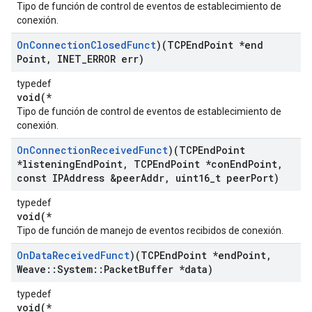
Tipo de función de control de eventos de establecimiento de
conexión.
On
Connection
Closed
Funct
)(TCPEnd
Point *end
Point
,
INET
_
ERROR err)
typedef
void(*
Tipo de función de control de eventos de establecimiento de
conexión.
On
Connection
Received
Funct
)(TCPEnd
Point
*listening
End
Point
,
TCPEnd
Point *con
End
Point
,
const IPAddress &peer
Addr
,
uint16
_
t peer
Port)
typedef
void(*
Tipo de función de manejo de eventos recibidos de conexión.
On
Data
Received
Funct
)(TCPEnd
Point *end
Point
,
Weave
::
System
::
Packet
Buffer *data)
typedef
void(*