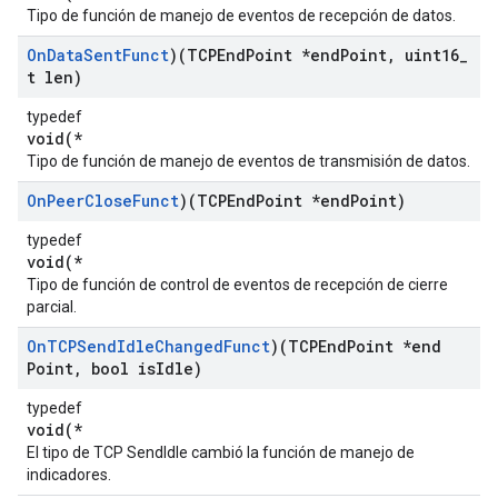
Tipo de función de manejo de eventos de recepción de datos.
On
Data
Sent
Funct
)(TCPEnd
Point *end
Point
,
uint16
_
t len)
typedef
void(*
Tipo de función de manejo de eventos de transmisión de datos.
On
Peer
Close
Funct
)(TCPEnd
Point *end
Point)
typedef
void(*
Tipo de función de control de eventos de recepción de cierre
parcial.
On
TCPSend
Idle
Changed
Funct
)(TCPEnd
Point *end
Point
,
bool is
Idle)
typedef
void(*
El tipo de TCP SendIdle cambió la función de manejo de
indicadores.