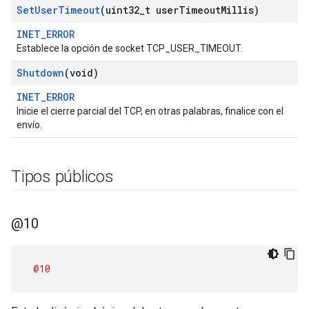
Set
User
Timeout
(uint32
_
t user
Timeout
Millis)
INET_ERROR
Establece la opción de socket TCP_USER_TIMEOUT.
Shutdown
(void)
INET_ERROR
Inicie el cierre parcial del TCP, en otras palabras, finalice con el
envío.
Tipos públicos
@10
@10