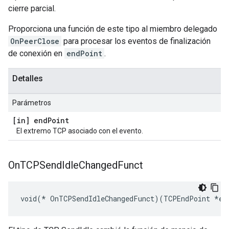
cierre parcial.
Proporciona una función de este tipo al miembro delegado
OnPeerClose
para procesar los eventos de finalización
de conexión en
endPoint
.
Detalles
Parámetros
[in] end
Point
El extremo TCP asociado con el evento.
On
TCPSend
Idle
Changed
Funct
void(* OnTCPSendIdleChangedFunct)(TCPEndPoint *en