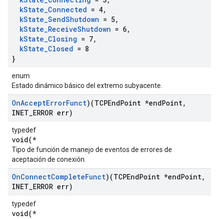
k
State
_
Connected
= 4
,
k
State
_
Send
Shutdown
= 5
,
k
State
_
Receive
Shutdown
= 6
,
k
State
_
Closing
= 7
,
k
State
_
Closed
= 8
}
enum
Estado dinámico básico del extremo subyacente.
On
Accept
Error
Funct
)(TCPEnd
Point *end
Point
,
INET
_
ERROR err)
typedef
void(*
Tipo de función de manejo de eventos de errores de
aceptación de conexión.
On
Connect
Complete
Funct
)(TCPEnd
Point *end
Point
,
INET
_
ERROR err)
typedef
void(*