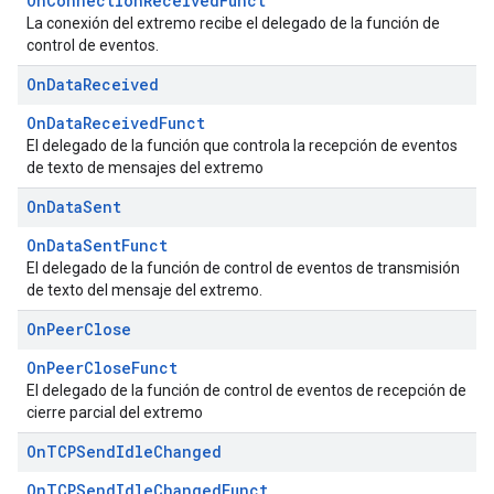
OnConnectionReceivedFunct
La conexión del extremo recibe el delegado de la función de
control de eventos.
On
Data
Received
OnDataReceivedFunct
El delegado de la función que controla la recepción de eventos
de texto de mensajes del extremo
On
Data
Sent
OnDataSentFunct
El delegado de la función de control de eventos de transmisión
de texto del mensaje del extremo.
On
Peer
Close
OnPeerCloseFunct
El delegado de la función de control de eventos de recepción de
cierre parcial del extremo
On
TCPSend
Idle
Changed
OnTCPSendIdleChangedFunct