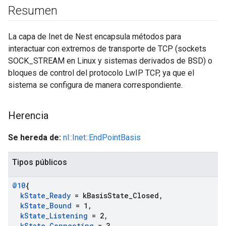
Resumen
La capa de Inet de Nest encapsula métodos para
interactuar con extremos de transporte de TCP (sockets
SOCK_STREAM en Linux y sistemas derivados de BSD) o
bloques de control del protocolo LwIP TCP, ya que el
sistema se configura de manera correspondiente.
Herencia
Se hereda de:
nl::Inet::EndPointBasis
Tipos públicos
@10
{
k
State
_
Ready
= k
Basis
State
_
Closed
,
k
State
_
Bound
= 1
,
k
State
_
Listening
= 2
,
k
State
_
Connecting
= 3
,