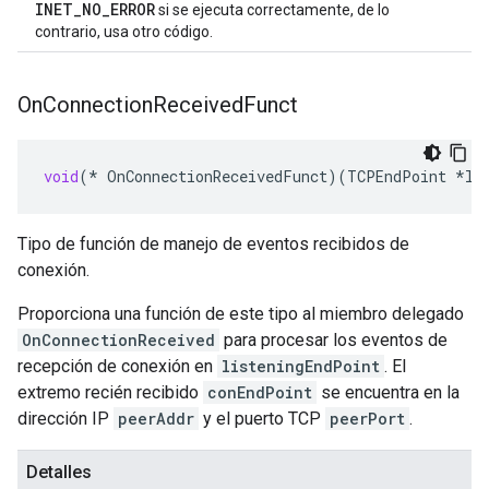
INET_NO_ERROR
si se ejecuta correctamente, de lo
contrario, usa otro código.
On
Connection
Received
Funct
void
(
*
OnConnectionReceivedFunct
)(
TCPEndPoint
*
li
Tipo de función de manejo de eventos recibidos de
conexión.
Proporciona una función de este tipo al miembro delegado
OnConnectionReceived
para procesar los eventos de
recepción de conexión en
listeningEndPoint
. El
extremo recién recibido
conEndPoint
se encuentra en la
dirección IP
peerAddr
y el puerto TCP
peerPort
.
Detalles