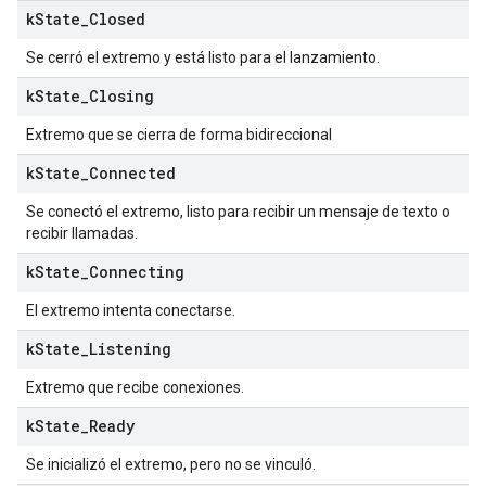
k
State
_
Closed
Se cerró el extremo y está listo para el lanzamiento.
k
State
_
Closing
Extremo que se cierra de forma bidireccional
k
State
_
Connected
Se conectó el extremo, listo para recibir un mensaje de texto o
recibir llamadas.
k
State
_
Connecting
El extremo intenta conectarse.
k
State
_
Listening
Extremo que recibe conexiones.
k
State
_
Ready
Se inicializó el extremo, pero no se vinculó.