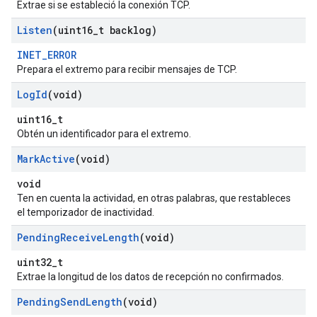
Extrae si se estableció la conexión TCP.
Listen
(uint16
_
t backlog)
INET_ERROR
Prepara el extremo para recibir mensajes de TCP.
Log
Id
(void)
uint16_t
Obtén un identificador para el extremo.
Mark
Active
(void)
void
Ten en cuenta la actividad, en otras palabras, que restableces
el temporizador de inactividad.
Pending
Receive
Length
(void)
uint32_t
Extrae la longitud de los datos de recepción no confirmados.
Pending
Send
Length
(void)