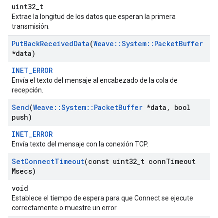
uint32_t
Extrae la longitud de los datos que esperan la primera
transmisión.
Put
Back
Received
Data
(
Weave
::
System
::
Packet
Buffer
*data)
INET_ERROR
Envía el texto del mensaje al encabezado de la cola de
recepción.
Send
(
Weave
::
System
::
Packet
Buffer
*data
,
bool
push)
INET_ERROR
Envía texto del mensaje con la conexión TCP.
Set
Connect
Timeout
(const uint32
_
t conn
Timeout
Msecs)
void
Establece el tiempo de espera para que Connect se ejecute
correctamente o muestre un error.