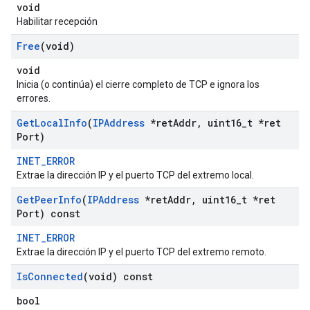
void
Habilitar recepción
Free
(void)
void
Inicia (o continúa) el cierre completo de TCP e ignora los
errores.
Get
Local
Info
(
IPAddress
*ret
Addr
,
uint16
_
t *ret
Port)
INET_ERROR
Extrae la dirección IP y el puerto TCP del extremo local.
Get
Peer
Info
(
IPAddress
*ret
Addr
,
uint16
_
t *ret
Port) const
INET_ERROR
Extrae la dirección IP y el puerto TCP del extremo remoto.
Is
Connected
(void) const
bool