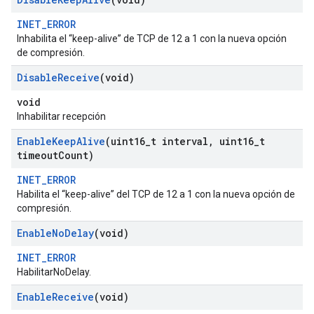
INET_ERROR
Inhabilita el “keep-alive” de TCP de 12 a 1 con la nueva opción
de compresión.
Disable
Receive
(void)
void
Inhabilitar recepción
Enable
Keep
Alive
(uint16
_
t interval
,
uint16
_
t
timeout
Count)
INET_ERROR
Habilita el “keep-alive” del TCP de 12 a 1 con la nueva opción de
compresión.
Enable
No
Delay
(void)
INET_ERROR
HabilitarNoDelay.
Enable
Receive
(void)