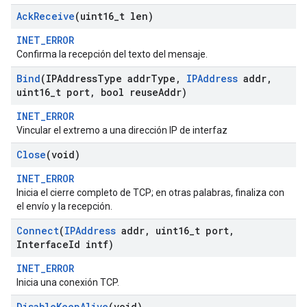
Ack
Receive
(uint16
_
t len)
INET_ERROR
Confirma la recepción del texto del mensaje.
Bind
(IPAddress
Type addr
Type
,
IPAddress
addr
,
uint16
_
t port
,
bool reuse
Addr)
INET_ERROR
Vincular el extremo a una dirección IP de interfaz
Close
(void)
INET_ERROR
Inicia el cierre completo de TCP; en otras palabras, finaliza con
el envío y la recepción.
Connect
(
IPAddress
addr
,
uint16
_
t port
,
Interface
Id intf)
INET_ERROR
Inicia una conexión TCP.
Disable
Keep
Alive
(void)