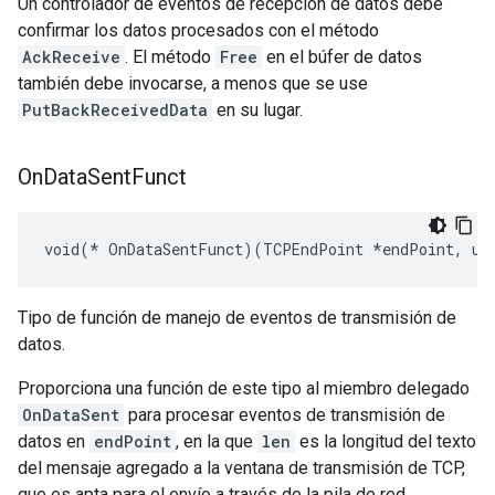
Un controlador de eventos de recepción de datos debe
confirmar los datos procesados con el método
AckReceive
. El método
Free
en el búfer de datos
también debe invocarse, a menos que se use
PutBackReceivedData
en su lugar.
On
Data
Sent
Funct
void(* OnDataSentFunct)(TCPEndPoint *endPoint, ui
Tipo de función de manejo de eventos de transmisión de
datos.
Proporciona una función de este tipo al miembro delegado
OnDataSent
para procesar eventos de transmisión de
datos en
endPoint
, en la que
len
es la longitud del texto
del mensaje agregado a la ventana de transmisión de TCP,
que es apta para el envío a través de la pila de red