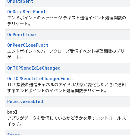
On
Data
Sent
OnDataSentFunct
エンドポイントのメッセージ テキスト送信イベント処理関数の
デリゲート。
On
Peer
Close
OnPeerCloseFunct
エンドポイントのハーフクローズ受信イベント処理関数のデリ
ゲート。
On
TCPSend
Idle
Changed
OnTCPSendIdleChangedFunct
TCP 接続の送信チャネルのアイドル状態が変化したときに通知
するエンドポイントのイベント処理関数デリゲート。
Receive
Enabled
bool
アプリがデータを受信しているかどうかを示すコントロール ス
イッチ。
State