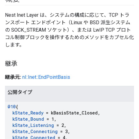
Nest Inet Layer は、システムの構成に応じて、TCP トラ
ンスポート エンドポイント（Linux や BSD 派生システム
の SOCK_STREAM ソケット）、または LwIP TCP プロト
コル制御ブロックを操作するためのメソッドをカプセル化
します。
継承
継承元:
nl::Inet::EndPointBasis
公開タイプ
@10
{
k
State
_
Ready
= k
Basis
State
_
Closed
,
k
State
_
Bound
= 1
,
k
State
_
Listening
= 2
,
k
State
_
Connecting
= 3
,
k
State
_
Connected
= 4
,