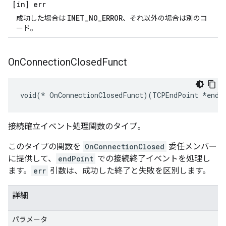
[in] err
INET_NO_ERROR
成功した場合は
、それ以外の場合は別のコ
ード。
On
Connection
Closed
Funct
void(* OnConnectionClosedFunct)(TCPEndPoint *endP
接続確立イベント処理関数のタイプ。
このタイプの関数を
OnConnectionClosed
委任メンバー
に提供して、
endPoint
での接続終了イベントを処理し
ます。
err
引数は、成功した終了と失敗を区別します。
詳細
パラメータ