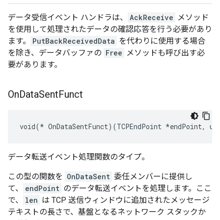
データ受信イベント ハンドラは、
AckReceive
メソッド
を使用して処理されたデータの確認応答を行う必要があり
ます。
PutBackReceivedData
を代わりに使用する場合
を除き、データバッファの
Free
メソッドも呼び出す必
要があります。
On
Data
Sent
Funct
void(* OnDataSentFunct)(TCPEndPoint *endPoint, ui
データ転送イベント処理関数のタイプ。
この型の関数を
OnDataSent
委任メンバーに提供し
て、
endPoint
のデータ転送イベントを処理します。ここ
で、
len
は TCP 送信ウィンドウに追加されたメッセージ
テキストの長さで、基盤となるネットワーク スタックか