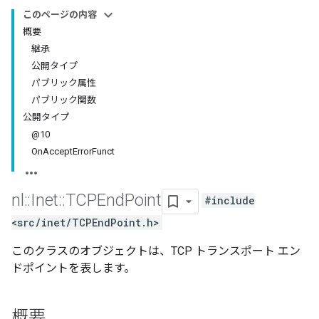
このページの内容
概要
継承
公開タイプ
パブリック属性
パブリック関数
公開タイプ
@10
On
Accept
Error
Funct
nl
::
Inet
::
TCPEnd
Point
#include
<src/inet/TCPEndPoint.h>
このクラスのオブジェクトは、TCP トランスポート エン
ドポイントを表します。
概要