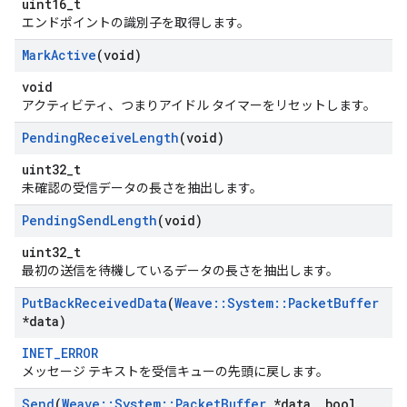
uint16_t
エンドポイントの識別子を取得します。
Mark
Active
(void)
void
アクティビティ、つまりアイドル タイマーをリセットします。
Pending
Receive
Length
(void)
uint32_t
未確認の受信データの長さを抽出します。
Pending
Send
Length
(void)
uint32_t
最初の送信を待機しているデータの長さを抽出します。
Put
Back
Received
Data
(
Weave
::
System
::
Packet
Buffer
*data)
INET_ERROR
メッセージ テキストを受信キューの先頭に戻します。
Send
(
Weave
::
System
::
Packet
Buffer
*data
,
bool