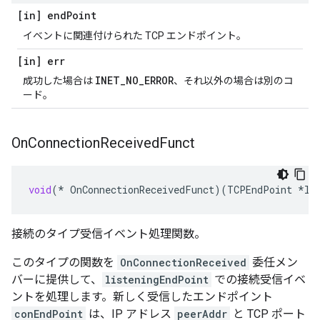
[in] end
Point
イベントに関連付けられた TCP エンドポイント。
[in] err
INET_NO_ERROR
成功した場合は
、それ以外の場合は別のコ
ード。
On
Connection
Received
Funct
void
(
*
OnConnectionReceivedFunct
)(
TCPEndPoint
*
li
接続のタイプ受信イベント処理関数。
このタイプの関数を
OnConnectionReceived
委任メン
バーに提供して、
listeningEndPoint
での接続受信イベ
ントを処理します。新しく受信したエンドポイント
conEndPoint
は、IP アドレス
peerAddr
と TCP ポート