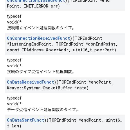
On
Connection
Closed
Funct
)(TCPEnd
Point *end
Point
,
INET
_
ERROR err)
typedef
void(*
接続確立イベント処理関数のタイプ。
On
Connection
Received
Funct
)(TCPEnd
Point
*listening
End
Point
,
TCPEnd
Point *con
End
Point
,
const IPAddress &peer
Addr
,
uint16
_
t peer
Port)
typedef
void(*
接続のタイプ受信イベント処理関数。
On
Data
Received
Funct
)(TCPEnd
Point *end
Point
,
Weave
::
System
::
Packet
Buffer *data)
typedef
void(*
データ受信イベント処理関数のタイプ。
On
Data
Sent
Funct
)(TCPEnd
Point *end
Point
,
uint16
_
t len)