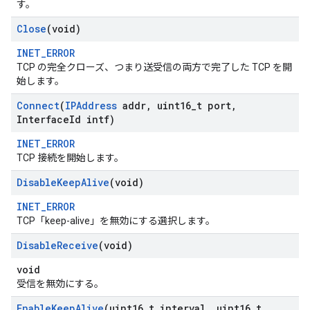
す。
Close
(void)
INET_ERROR
TCP の完全クローズ、つまり送受信の両方で完了した TCP を開
始します。
Connect
(
IPAddress
addr
,
uint16
_
t port
,
Interface
Id intf)
INET_ERROR
TCP 接続を開始します。
Disable
Keep
Alive
(void)
INET_ERROR
TCP「keep-alive」を無効にする選択します。
Disable
Receive
(void)
void
受信を無効にする。
Enable
Keep
Alive
(uint16
_
t interval
,
uint16
_
t