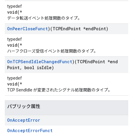
typedef
void(*
データ転送イベント処理関数のタイプ。
On
Peer
Close
Funct
)(TCPEnd
Point *end
Point)
typedef
void(*
ハーフクローズ受信イベント処理関数のタイプ。
On
TCPSend
Idle
Changed
Funct
)(TCPEnd
Point *end
Point
,
bool is
Idle)
typedef
void(*
TCP SendIdle が変更されたシグナル処理関数のタイプ。
パブリック属性
On
Accept
Error
OnAcceptErrorFunct