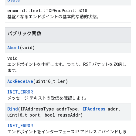
enum nl::Inet::TCPEndPoint::@10
基盤となるエンドポイントの基本的な動的状態。
パブリック関数
Abort
(void)
void
エンドポイントを中断します。つまり、RST パケットを送信し
ます。
Ack
Receive
(uint16
_
t len)
INET_ERROR
メッセージ テキストの受信を確認します。
Bind
(IPAddress
Type addr
Type
,
IPAddress
addr
,
uint16
_
t port
,
bool reuse
Addr)
INET_ERROR
エンドポイントをインターフェース IP アドレスにバインドしま