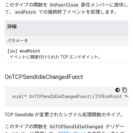
このタイプの関数を
OnPeerClose
委任メンバーに提供し
て、
endPoint
での接続終了イベントを処理します。
詳細
パラメータ
[in] end
Point
イベントに関連付けられた TCP エンドポイント。
On
TCPSend
Idle
Changed
Funct
void(* OnTCPSendIdleChangedFunct)(TCPEndPoint *en
TCP SendIdle が変更されたシグナル処理関数のタイプ。
このタイプの関数を
OnTCPSendIdleChanged
デリゲー