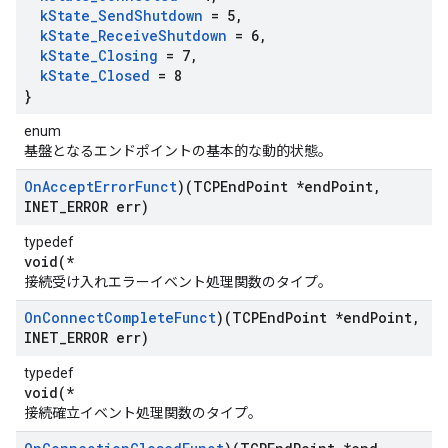
k
State
_
Send
Shutdown
= 5
,
k
State
_
Receive
Shutdown
= 6
,
k
State
_
Closing
= 7
,
k
State
_
Closed
= 8
}
enum
基盤となるエンドポイントの基本的な動的状態。
On
Accept
Error
Funct
)(TCPEnd
Point *end
Point
,
INET
_
ERROR err)
typedef
void(*
接続受け入れエラーイベント処理関数のタイプ。
On
Connect
Complete
Funct
)(TCPEnd
Point *end
Point
,
INET
_
ERROR err)
typedef
void(*
接続確立イベント処理関数のタイプ。