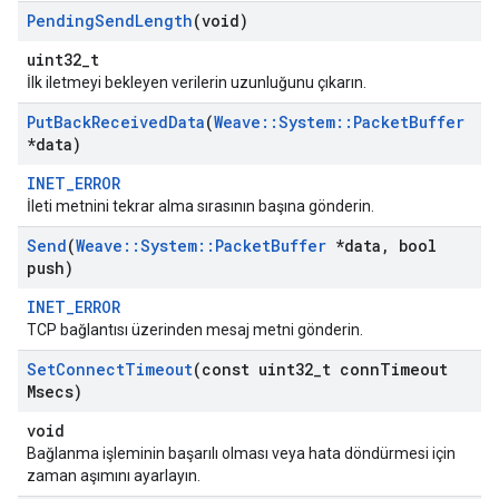
Pending
Send
Length
(void)
uint32_t
İlk iletmeyi bekleyen verilerin uzunluğunu çıkarın.
Put
Back
Received
Data
(
Weave
::
System
::
Packet
Buffer
*data)
INET_ERROR
İleti metnini tekrar alma sırasının başına gönderin.
Send
(
Weave
::
System
::
Packet
Buffer
*data
,
bool
push)
INET_ERROR
TCP bağlantısı üzerinden mesaj metni gönderin.
Set
Connect
Timeout
(const uint32
_
t conn
Timeout
Msecs)
void
Bağlanma işleminin başarılı olması veya hata döndürmesi için
zaman aşımını ayarlayın.