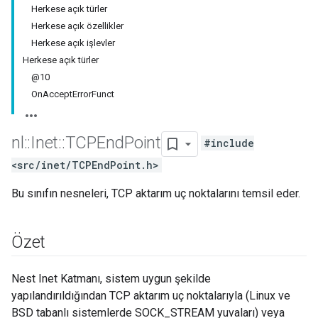
Herkese açık türler
Herkese açık özellikler
Herkese açık işlevler
Herkese açık türler
@10
OnAcceptErrorFunct
nl
::
Inet
::
TCPEnd
Point
#include
<src/inet/TCPEndPoint.h>
Bu sınıfın nesneleri, TCP aktarım uç noktalarını temsil eder.
Özet
Nest Inet Katmanı, sistem uygun şekilde
yapılandırıldığından TCP aktarım uç noktalarıyla (Linux ve
BSD tabanlı sistemlerde SOCK_STREAM yuvaları) veya