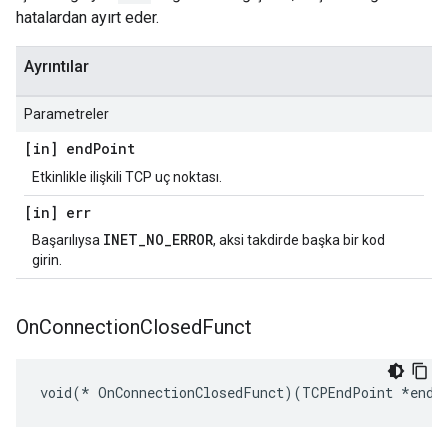
hatalardan ayırt eder.
Ayrıntılar
Parametreler
[in] end
Point
Etkinlikle ilişkili TCP uç noktası.
[in] err
INET_NO_ERROR
Başarılıysa
, aksi takdirde başka bir kod
girin.
On
Connection
Closed
Funct
void(* OnConnectionClosedFunct)(TCPEndPoint *endP