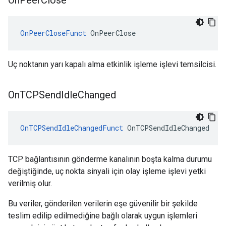
On
Peer
Close
OnPeerCloseFunct
 OnPeerClose
Uç noktanın yarı kapalı alma etkinlik işleme işlevi temsilcisi.
On
TCPSend
Idle
Changed
OnTCPSendIdleChangedFunct
 OnTCPSendIdleChanged
TCP bağlantısının gönderme kanalının boşta kalma durumu
değiştiğinde, uç nokta sinyali için olay işleme işlevi yetki
verilmiş olur.
Bu veriler, gönderilen verilerin eşe güvenilir bir şekilde
teslim edilip edilmediğine bağlı olarak uygun işlemleri