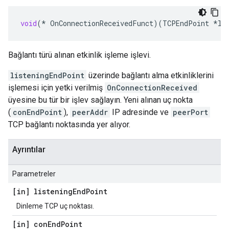
void
(
*
OnConnectionReceivedFunct
)(
TCPEndPoint
*
li
Bağlantı türü alınan etkinlik işleme işlevi.
listeningEndPoint
üzerinde bağlantı alma etkinliklerini
işlemesi için yetki verilmiş
OnConnectionReceived
üyesine bu tür bir işlev sağlayın. Yeni alınan uç nokta
(
conEndPoint
),
peerAddr
IP adresinde ve
peerPort
TCP bağlantı noktasında yer alıyor.
Ayrıntılar
Parametreler
[in] listening
End
Point
Dinleme TCP uç noktası.
[in] con
End
Point