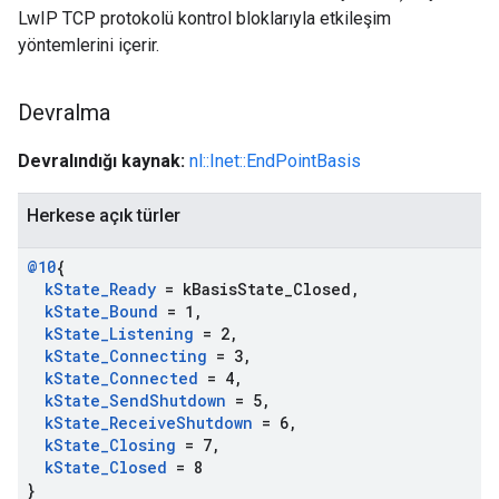
LwIP TCP protokolü kontrol bloklarıyla etkileşim
yöntemlerini içerir.
Devralma
Devralındığı kaynak:
nl::Inet::EndPointBasis
Herkese açık türler
@10
{
k
State
_
Ready
= k
Basis
State
_
Closed
,
k
State
_
Bound
= 1
,
k
State
_
Listening
= 2
,
k
State
_
Connecting
= 3
,
k
State
_
Connected
= 4
,
k
State
_
Send
Shutdown
= 5
,
k
State
_
Receive
Shutdown
= 6
,
k
State
_
Closing
= 7
,
k
State
_
Closed
= 8
}