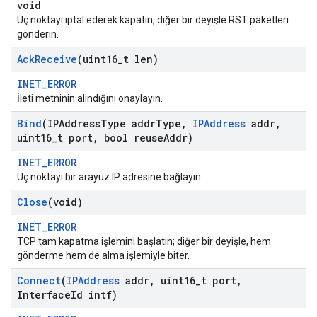
void
Uç noktayı iptal ederek kapatın, diğer bir deyişle RST paketleri
gönderin.
Ack
Receive
(uint16
_
t len)
INET_ERROR
İleti metninin alındığını onaylayın.
Bind
(IPAddress
Type addr
Type
,
IPAddress
addr
,
uint16
_
t port
,
bool reuse
Addr)
INET_ERROR
Uç noktayı bir arayüz IP adresine bağlayın.
Close
(void)
INET_ERROR
TCP tam kapatma işlemini başlatın; diğer bir deyişle, hem
gönderme hem de alma işlemiyle biter.
Connect
(
IPAddress
addr
,
uint16
_
t port
,
Interface
Id intf)