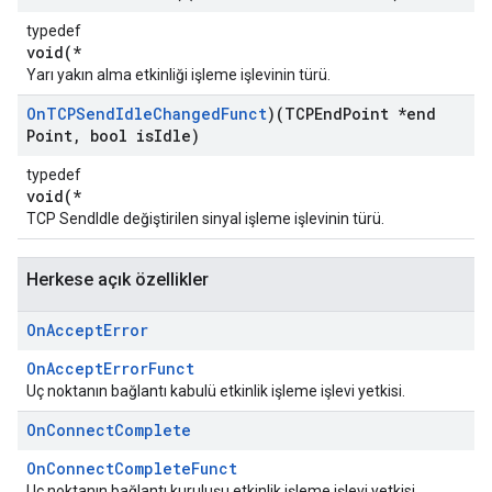
typedef
void(*
Yarı yakın alma etkinliği işleme işlevinin türü.
On
TCPSend
Idle
Changed
Funct
)(TCPEnd
Point *end
Point
,
bool is
Idle)
typedef
void(*
TCP SendIdle değiştirilen sinyal işleme işlevinin türü.
Herkese açık özellikler
On
Accept
Error
OnAcceptErrorFunct
Uç noktanın bağlantı kabulü etkinlik işleme işlevi yetkisi.
On
Connect
Complete
OnConnectCompleteFunct
Uç noktanın bağlantı kuruluşu etkinlik işleme işlevi yetkisi.