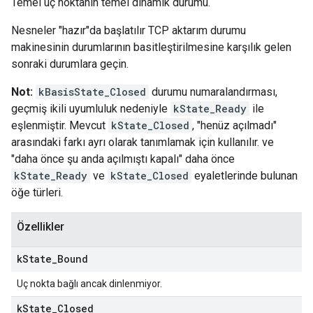
Temel uç noktanın temel dinamik durumu.
Nesneler "hazır"da başlatılır TCP aktarım durumu
makinesinin durumlarının basitleştirilmesine karşılık gelen
sonraki durumlara geçin.
Not:
kBasisState_Closed
durumu numaralandırması,
geçmiş ikili uyumluluk nedeniyle
kState_Ready
ile
eşlenmiştir. Mevcut
kState_Closed
, "henüz açılmadı"
arasındaki farkı ayrı olarak tanımlamak için kullanılır. ve
"daha önce şu anda açılmıştı kapalı" daha önce
kState_Ready
ve
kState_Closed
eyaletlerinde bulunan
öğe türleri.
Özellikler
k
State
_
Bound
Uç nokta bağlı ancak dinlenmiyor.
k
State
_
Closed