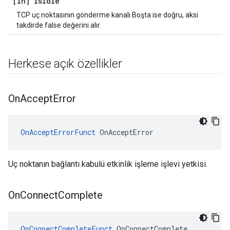
[in] is
Idle
TCP uç noktasının gönderme kanalı Boşta ise doğru, aksi
takdirde false değerini alır.
Herkese açık özellikler
On
Accept
Error
OnAcceptErrorFunct
 OnAcceptError
Uç noktanın bağlantı kabulü etkinlik işleme işlevi yetkisi.
On
Connect
Complete
OnConnectCompleteFunct
 OnConnectComplete