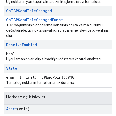
Uç noktanın yarı kapalı alma etkinlik işleme işlevi temsilcisi.
On
TCPSend
Idle
Changed
OnTCPSendIdleChangedFunct
TCP bağlantısının gönderme kanalının boşta kalma durumu
değiştiğinde, uç nokta sinyali için olay işleme işlevi yetki verilmiş
olur.
Receive
Enabled
bool
Uygulamanın veri alıp almadığını gösteren kontrol anahtarı.
State
enum nl::Inet::TCPEndPoint::@10
Temel uç noktanın temel dinamik durumu.
Herkese açık işlevler
Abort
(void)