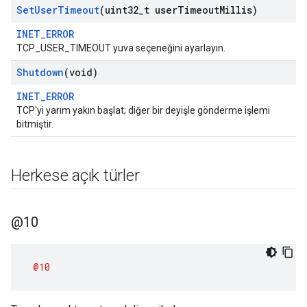
Set
User
Timeout
(uint32
_
t user
Timeout
Millis)
INET_ERROR
TCP_USER_TIMEOUT yuva seçeneğini ayarlayın.
Shutdown
(void)
INET_ERROR
TCP'yi yarım yakın başlat; diğer bir deyişle gönderme işlemi
bitmiştir.
Herkese açık türler
@10
@10