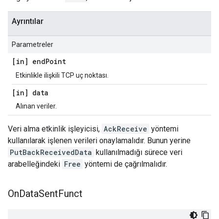
Ayrıntılar
Parametreler
[in] end
Point
Etkinlikle ilişkili TCP uç noktası.
[in] data
Alınan veriler.
Veri alma etkinlik işleyicisi,
AckReceive
yöntemi
kullanılarak işlenen verileri onaylamalıdır. Bunun yerine
PutBackReceivedData
kullanılmadığı sürece veri
arabelleğindeki
Free
yöntemi de çağrılmalıdır.
On
Data
Sent
Funct