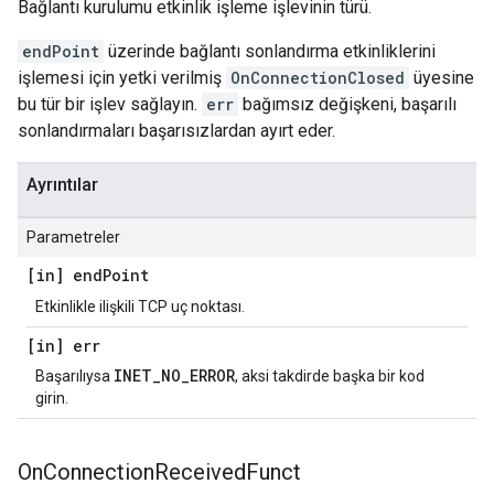
Bağlantı kurulumu etkinlik işleme işlevinin türü.
endPoint
üzerinde bağlantı sonlandırma etkinliklerini
işlemesi için yetki verilmiş
OnConnectionClosed
üyesine
bu tür bir işlev sağlayın.
err
bağımsız değişkeni, başarılı
sonlandırmaları başarısızlardan ayırt eder.
Ayrıntılar
Parametreler
[in] end
Point
Etkinlikle ilişkili TCP uç noktası.
[in] err
INET_NO_ERROR
Başarılıysa
, aksi takdirde başka bir kod
girin.
On
Connection
Received
Funct