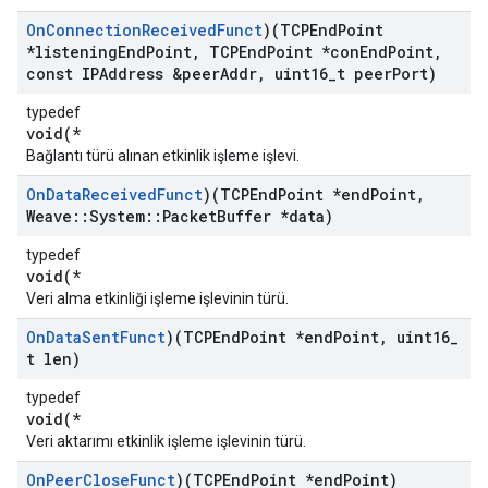
On
Connection
Received
Funct
)(TCPEnd
Point
*listening
End
Point
,
TCPEnd
Point *con
End
Point
,
const IPAddress &peer
Addr
,
uint16
_
t peer
Port)
typedef
void(*
Bağlantı türü alınan etkinlik işleme işlevi.
On
Data
Received
Funct
)(TCPEnd
Point *end
Point
,
Weave
::
System
::
Packet
Buffer *data)
typedef
void(*
Veri alma etkinliği işleme işlevinin türü.
On
Data
Sent
Funct
)(TCPEnd
Point *end
Point
,
uint16
_
t len)
typedef
void(*
Veri aktarımı etkinlik işleme işlevinin türü.
On
Peer
Close
Funct
)(TCPEnd
Point *end
Point)