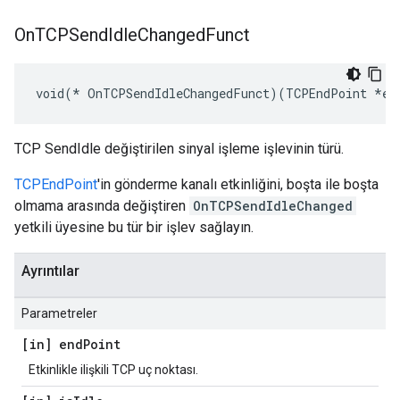
On
TCPSend
Idle
Changed
Funct
void(* OnTCPSendIdleChangedFunct)(TCPEndPoint *en
TCP SendIdle değiştirilen sinyal işleme işlevinin türü.
TCPEndPoint
'in gönderme kanalı etkinliğini, boşta ile boşta
olmama arasında değiştiren
OnTCPSendIdleChanged
yetkili üyesine bu tür bir işlev sağlayın.
Ayrıntılar
Parametreler
[in] end
Point
Etkinlikle ilişkili TCP uç noktası.