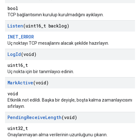
bool
TCP bağlantısının kurulup kurulmadığını ayıklayın.
Listen
(uint16
_
t backlog)
INET_ERROR
Uç noktayı TCP mesajlarını alacak şekilde hazırlayın.
Log
Id
(void)
uint16_t
Uç nokta için bir tanımlayıcı edinin.
Mark
Active
(void)
void
Etkinlik not edildi. Başka bir deyişle, boşta kalma zamanlayıcısını
sıfırlayın.
Pending
Receive
Length
(void)
uint32_t
Onaylanmayan alma verilerinin uzunluğunu çıkarın.