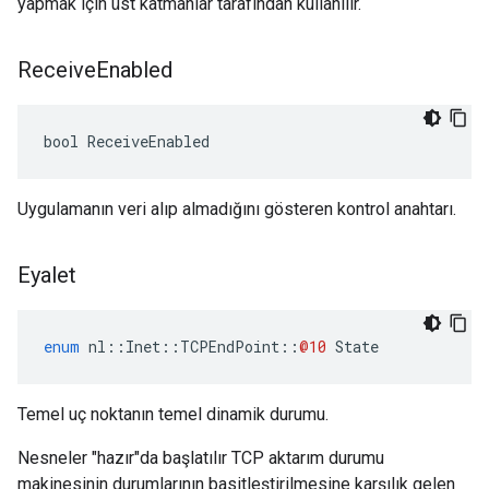
yapmak için üst katmanlar tarafından kullanılır.
Receive
Enabled
bool ReceiveEnabled
Uygulamanın veri alıp almadığını gösteren kontrol anahtarı.
Eyalet
enum
nl
::
Inet
::
TCPEndPoint
::
@10
State
Temel uç noktanın temel dinamik durumu.
Nesneler "hazır"da başlatılır TCP aktarım durumu
makinesinin durumlarının basitleştirilmesine karşılık gelen