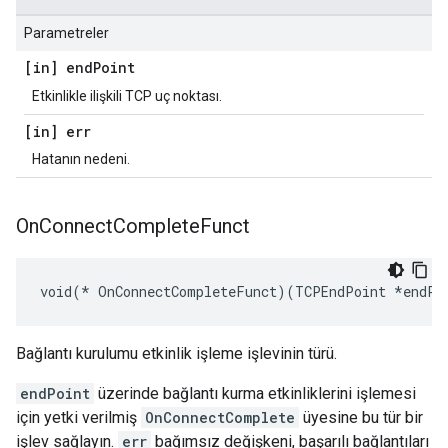
Parametreler
[in] end
Point
Etkinlikle ilişkili TCP uç noktası.
[in] err
Hatanın nedeni.
On
Connect
Complete
Funct
void(* OnConnectCompleteFunct)(TCPEndPoint *endPo
Bağlantı kurulumu etkinlik işleme işlevinin türü.
endPoint
üzerinde bağlantı kurma etkinliklerini işlemesi
için yetki verilmiş
OnConnectComplete
üyesine bu tür bir
işlev sağlayın.
err
bağımsız değişkeni, başarılı bağlantıları