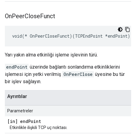
On
Peer
Close
Funct
void(* OnPeerCloseFunct)(TCPEndPoint *endPoint)
Yarı yakın alma etkinliği işleme işlevinin türü.
endPoint
üzerinde bağlantı sonlandırma etkinliklerini
işlemesi için yetki verilmiş
OnPeerClose
üyesine bu tür
bir işlev sağlayın.
Ayrıntılar
Parametreler
[in] end
Point
Etkinlikle ilişkili TCP uç noktası.