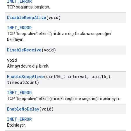
INET_ERROR
TCP bağlantısı başlatın.
Disable
Keep
Alive
(void)
INET_ERROR
TCP "keep-alive" etkinliğini devre dışı bırakma seçeneğini
belirleyin.
Disable
Receive
(void)
void
Almayı devre dışı bırak.
Enable
Keep
Alive
(uint16
_
t interval
,
uint16
_
t
timeout
Count)
INET_ERROR
TCP "keep-alive" etkinliğini etkinleştirme seçeneğini belirleyin.
Enable
No
Delay
(void)
INET_ERROR
Etkinleştir.