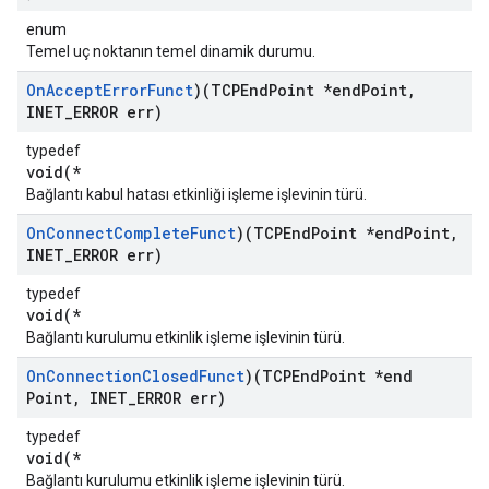
enum
Temel uç noktanın temel dinamik durumu.
On
Accept
Error
Funct
)(TCPEnd
Point *end
Point
,
INET
_
ERROR err)
typedef
void(*
Bağlantı kabul hatası etkinliği işleme işlevinin türü.
On
Connect
Complete
Funct
)(TCPEnd
Point *end
Point
,
INET
_
ERROR err)
typedef
void(*
Bağlantı kurulumu etkinlik işleme işlevinin türü.
On
Connection
Closed
Funct
)(TCPEnd
Point *end
Point
,
INET
_
ERROR err)
typedef
void(*
Bağlantı kurulumu etkinlik işleme işlevinin türü.