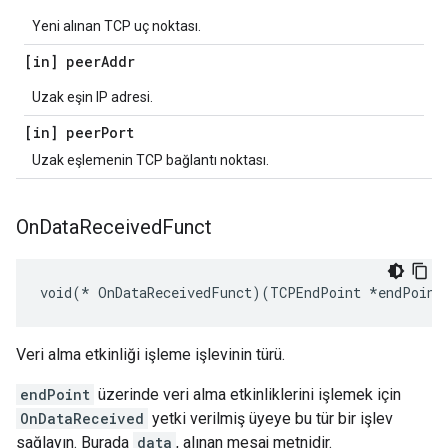
Yeni alınan TCP uç noktası.
[in] peer
Addr
Uzak eşin IP adresi.
[in] peer
Port
Uzak eşlemenin TCP bağlantı noktası.
On
Data
Received
Funct
void(* OnDataReceivedFunct)(TCPEndPoint *endPoint
Veri alma etkinliği işleme işlevinin türü.
endPoint
üzerinde veri alma etkinliklerini işlemek için
OnDataReceived
yetki verilmiş üyeye bu tür bir işlev
sağlayın. Burada
data
, alınan mesaj metnidir.