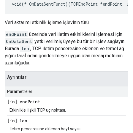
void(* OnDataSentFunct)(TCPEndPoint *endPoint, ui
Veri aktarımı etkinlik işleme işlevinin türü.
endPoint
üzerinde veri iletim etkinliklerini işlemesi için
OnDataSent
yetki verilmiş üyeye bu tür bir işlev sağlayın.
Burada
len
, TCP iletim penceresine eklenen ve temel ağ
yığını tarafından gönderilmeye uygun olan mesaj metninin
uzunluğudur.
Ayrıntılar
Parametreler
[in] end
Point
Etkinlikle ilişkili TCP uç noktası.
[in] len
İletim penceresine eklenen bayt sayısı.