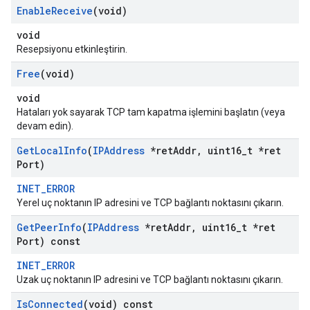
Enable
Receive
(void)
void
Resepsiyonu etkinleştirin.
Free
(void)
void
Hataları yok sayarak TCP tam kapatma işlemini başlatın (veya
devam edin).
Get
Local
Info
(
IPAddress
*ret
Addr
,
uint16
_
t *ret
Port)
INET_ERROR
Yerel uç noktanın IP adresini ve TCP bağlantı noktasını çıkarın.
Get
Peer
Info
(
IPAddress
*ret
Addr
,
uint16
_
t *ret
Port) const
INET_ERROR
Uzak uç noktanın IP adresini ve TCP bağlantı noktasını çıkarın.
Is
Connected
(void) const