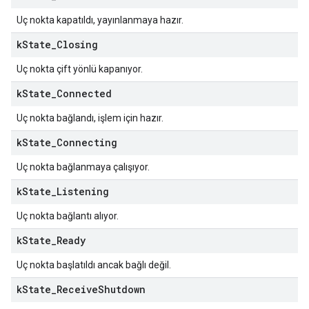
Uç nokta kapatıldı, yayınlanmaya hazır.
k
State
_
Closing
Uç nokta çift yönlü kapanıyor.
k
State
_
Connected
Uç nokta bağlandı, işlem için hazır.
k
State
_
Connecting
Uç nokta bağlanmaya çalışıyor.
k
State
_
Listening
Uç nokta bağlantı alıyor.
k
State
_
Ready
Uç nokta başlatıldı ancak bağlı değil.
k
State
_
Receive
Shutdown