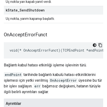
Uç nokta yarı kapalı yanıt verdi.
k
State
_
Send
Shutdown
Uç nokta, yarım kapanışı başlattı.
On
Accept
Error
Funct
void(* OnAcceptErrorFunct)(TCPEndPoint *endPoint,
Bağlantı kabul hatası etkinliği işleme işlevinin türü.
endPoint
tarihinde bağlantı kabulü hatası etkinliklerini
işlemesi için yetki verilmiş
OnAcceptError
üyesine bu tür
bir işlev sağlayın.
err
bağımsız değişkeni, hatanın türüyle
ilgili belirli ayrıntıları sağlar.
Ayrıntılar