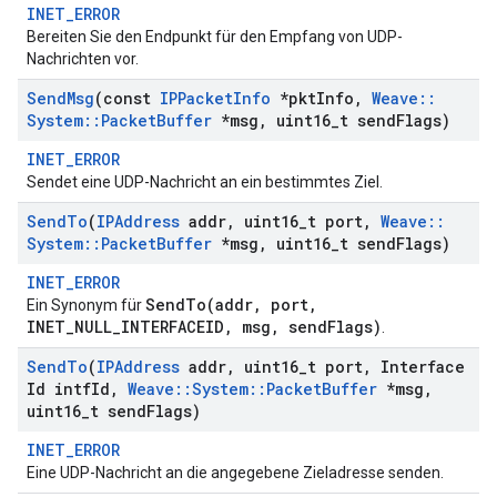
INET_ERROR
Bereiten Sie den Endpunkt für den Empfang von UDP-
Nachrichten vor.
Send
Msg
(const
IPPacket
Info
*pkt
Info
,
Weave
::
System
::
Packet
Buffer
*msg
,
uint16
_
t send
Flags)
INET_ERROR
Sendet eine UDP-Nachricht an ein bestimmtes Ziel.
Send
To
(
IPAddress
addr
,
uint16
_
t port
,
Weave
::
System
::
Packet
Buffer
*msg
,
uint16
_
t send
Flags)
INET_ERROR
SendTo(addr, port,
Ein Synonym für
INET_NULL_INTERFACEID, msg, sendFlags)
.
Send
To
(
IPAddress
addr
,
uint16
_
t port
,
Interface
Id intf
Id
,
Weave
::
System
::
Packet
Buffer
*msg
,
uint16
_
t send
Flags)
INET_ERROR
Eine UDP-Nachricht an die angegebene Zieladresse senden.