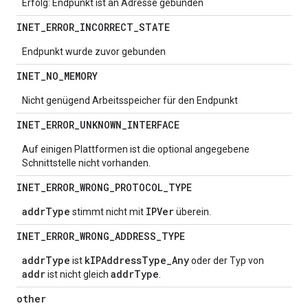
Erfolg: Endpunkt ist an Adresse gebunden
INET
_
ERROR
_
INCORRECT
_
STATE
Endpunkt wurde zuvor gebunden
INET
_
NO
_
MEMORY
Nicht genügend Arbeitsspeicher für den Endpunkt
INET
_
ERROR
_
UNKNOWN
_
INTERFACE
Auf einigen Plattformen ist die optional angegebene
Schnittstelle nicht vorhanden.
INET
_
ERROR
_
WRONG
_
PROTOCOL
_
TYPE
addrType
IPVer
stimmt nicht mit
überein.
INET
_
ERROR
_
WRONG
_
ADDRESS
_
TYPE
addrType
kIPAddressType_Any
ist
oder der Typ von
addr
addrType
ist nicht gleich
.
other