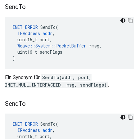
Send
To
INET_ERROR
SendTo
(
IPAddress
addr
,
uint16_t
port
,
Weave
::
System
::
PacketBuffer
*
msg
,
uint16_t
sendFlags
)
Ein Synonym für
SendTo(addr, port,
INET_NULL_INTERFACEID, msg, sendFlags)
.
Send
To
INET_ERROR
SendTo
(
IPAddress
addr
,
uint16_t
port
,