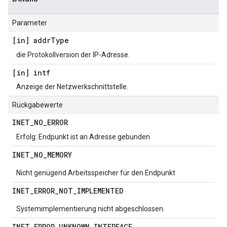
Parameter
[in] addr
Type
die Protokollversion der IP-Adresse.
[in] intf
Anzeige der Netzwerkschnittstelle.
Rückgabewerte
INET
_
NO
_
ERROR
Erfolg: Endpunkt ist an Adresse gebunden
INET
_
NO
_
MEMORY
Nicht genügend Arbeitsspeicher für den Endpunkt
INET
_
ERROR
_
NOT
_
IMPLEMENTED
Systemimplementierung nicht abgeschlossen.
INET
_
ERROR
_
UNKNOWN
_
INTERFACE