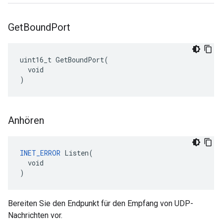
Get
Bound
Port
uint16_t GetBoundPort(

  void

)
Anhören
INET_ERROR
 Listen(

  void

)
Bereiten Sie den Endpunkt für den Empfang von UDP-
Nachrichten vor.