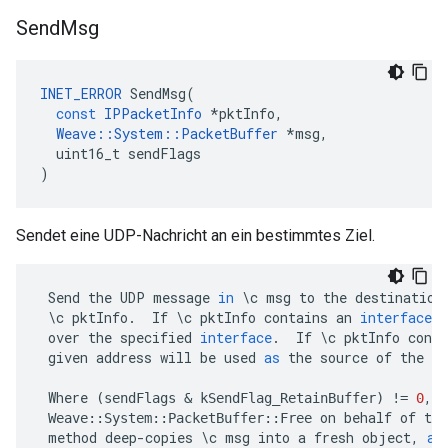
Send
Msg
INET_ERROR
SendMsg
(
const
IPPacketInfo
*
pktInfo
,
Weave
::
System
::
PacketBuffer
*
msg
,
uint16_t
sendFlags
)
Sendet eine UDP-Nachricht an ein bestimmtes Ziel.
Send
the
UDP
message
in
\
c
msg
to
the
destination
\
c
pktInfo
.
If
\
c
pktInfo
contains
an
interface
i
over
the
specified
interface
.
If
\
c
pktInfo
conta
given
address
will
be
used
as
the
source
of
the
U
Where
,
c
(
sendFlags
&
kSendFlag_RetainBuffer
)
!=
0
on
behalf
of
the
Weave
::
System
::
PacketBuffer
::
Free
method
deep
-
copies
\
c
msg
into
a
fresh
object
,
an