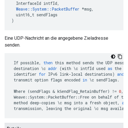
InterfaceId
intfId
,
Weave
::
System
::
PacketBuffer
*
msg
,
uint16_t
sendFlags
)
Eine UDP-Nachricht an die angegebene Zieladresse
senden.
If
possible
,
then
this
method
sends
the
UDP
messa
destination
\
c
addr
(
with
\
c
intfId
used
as
the
s
identifier
for
IPv6
link
-
local
destinations
)
and
transmit
option
flags
encoded
in
\
c
sendFlags
.
Where
,
c
(
sendFlags
&
kSendFlag_RetainBuffer
)
!=
0
on
behalf
of
the
Weave
::
System
::
PacketBuffer
::
Free
method
deep
-
copies
\
c
msg
into
a
fresh
object
,
an
transmission
,
leaving
the
original
\
c
msg
availab