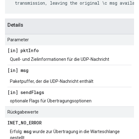
transmission
,
leaving
the
original
\
c
msg
availab
Details
Parameter
[in] pkt
Info
Quell- und Zielinformationen für die UDP-Nachricht
[in] msg
Paketpuffer, der die UDP-Nachricht enthält
[in] send
Flags
optionale Flags für Übertragungsoptionen
Rückgabewerte
INET
_
NO
_
ERROR
msg
Erfolg:
wurde zur Übertragung in die Warteschlange
gestellt.