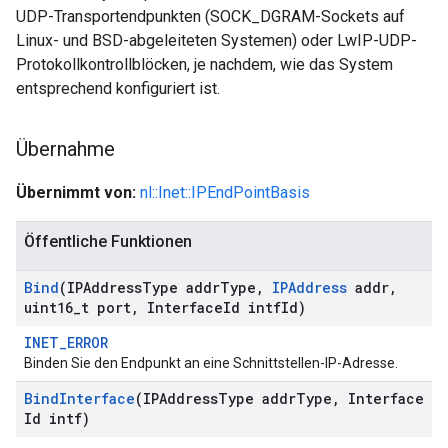
UDP-Transportendpunkten (SOCK_DGRAM-Sockets auf
Linux- und BSD-abgeleiteten Systemen) oder LwIP-UDP-
Protokollkontrollblöcken, je nachdem, wie das System
entsprechend konfiguriert ist.
Übernahme
Übernimmt von:
nl::Inet::IPEndPointBasis
Öffentliche Funktionen
Bind
(IPAddress
Type addr
Type
,
IPAddress
addr
,
uint16
_
t port
,
Interface
Id intf
Id)
INET_ERROR
Binden Sie den Endpunkt an eine Schnittstellen-IP-Adresse.
Bind
Interface
(IPAddress
Type addr
Type
,
Interface
Id intf)