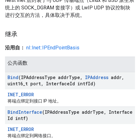
Nest Inet 层封装了与 UDP 传输端点（Linux 和 BSD 派生系
统上的 SOCK_DGRAM 套接字）或 LwIP UDP 协议控制块
进行交互的方法，具体取决于系统。
继承
沿用自：
nl::Inet::IPEndPointBasis
公共函数
Bind
(IPAddress
Type addr
Type
,
IPAddress
addr
,
uint16
_
t port
,
Interface
Id intf
Id)
INET_ERROR
将端点绑定到接口 IP 地址。
Bind
Interface
(IPAddress
Type addr
Type
,
Interface
Id intf)
INET_ERROR
将端点绑定到网络接口。