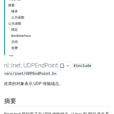
摘要
继承
公共函数
公共函数
绑定
BindInterface
关闭
免费
nl
::
Inet
::
UDPEnd
Point
#include
<src/inet/UDPEndPoint.h>
此类的对象表示 UDP 传输端点。
摘要