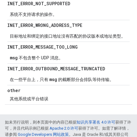
INET
_
ERROR
_
NOT
_
SUPPORTED
系统不支持请求的操作。
INET
_
ERROR
_
WRONG
_
ADDRESS
_
TYPE
目标地址和绑定的接口地址没有匹配的协议版本或地址类型。
INET
_
ERROR
_
MESSAGE
_
TOO
_
LONG
msg
不包含整个 UDP 消息。
INET
_
ERROR
_
OUTBOUND
_
MESSAGE
_
TRUNCATED
msg
在一些平台上，只有
的截断部分会排队等待传输。
other
其他系统或平台错误
如未另行说明，则本页面中的内容已根据
知识共享署名 4.0 许可
获得了许
可，并且代码示例已根据
Apache 2.0 许可
获得了许可。如需了解详情，
请参阅
Google Developers 网站政策
。Java 是 Oracle 和/或其关联公司