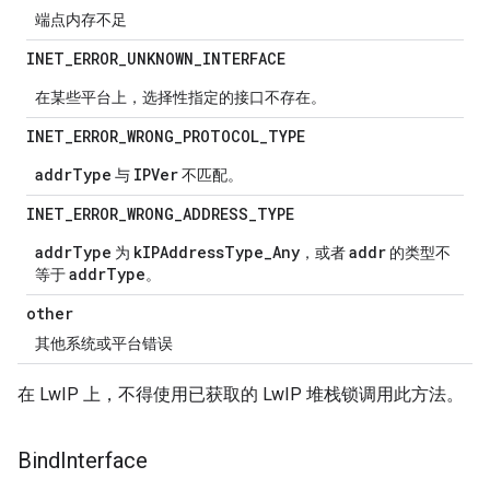
端点内存不足
INET
_
ERROR
_
UNKNOWN
_
INTERFACE
在某些平台上，选择性指定的接口不存在。
INET
_
ERROR
_
WRONG
_
PROTOCOL
_
TYPE
addrType
IPVer
与
不匹配。
INET
_
ERROR
_
WRONG
_
ADDRESS
_
TYPE
addrType
kIPAddressType_Any
addr
为
，或者
的类型不
addrType
等于
。
other
其他系统或平台错误
在 LwIP 上，不得使用已获取的 LwIP 堆栈锁调用此方法。
Bind
Interface