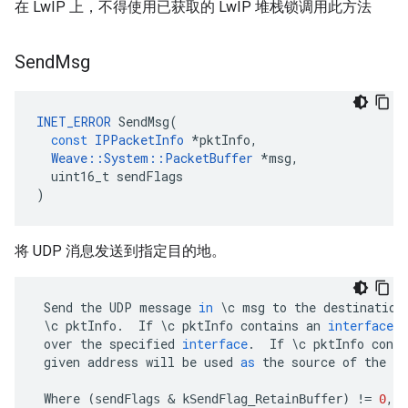
在 LwIP 上，不得使用已获取的 LwIP 堆栈锁调用此方法
Send
Msg
INET_ERROR
SendMsg
(
const
IPPacketInfo
*
pktInfo
,
Weave
::
System
::
PacketBuffer
*
msg
,
uint16_t
sendFlags
)
将 UDP 消息发送到指定目的地。
Send
the
UDP
message
in
\
c
msg
to
the
destination
\
c
pktInfo
.
If
\
c
pktInfo
contains
an
interface
i
over
the
specified
interface
.
If
\
c
pktInfo
conta
given
address
will
be
used
as
the
source
of
the
U
Where
,
c
(
sendFlags
&
kSendFlag_RetainBuffer
)
!=
0