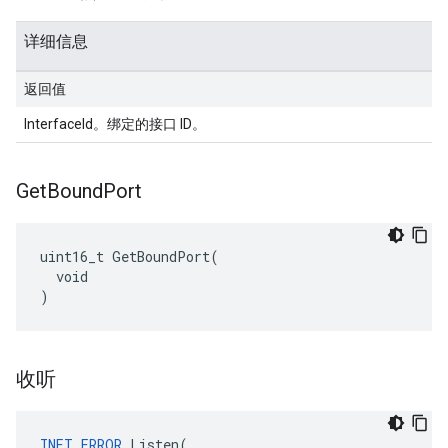
详细信息
返回值
InterfaceId。绑定的接口 ID。
Get
Bound
Port
uint16_t GetBoundPort(

  void

)
收听
INET_ERROR
 Listen(
