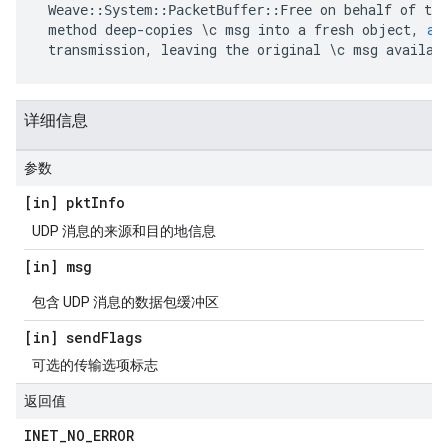
on
behalf
of
the
Weave
::
System
::
PacketBuffer
::
Free
method
deep
-
copies
\
c
msg
into
a
fresh
object
,
an
transmission
,
leaving
the
original
\
c
msg
availab
详细信息
参数
[in] pkt
Info
UDP 消息的来源和目的地信息
[in] msg
包含 UDP 消息的数据包缓冲区
[in] send
Flags
可选的传输选项标志
返回值
INET
_
NO
_
ERROR