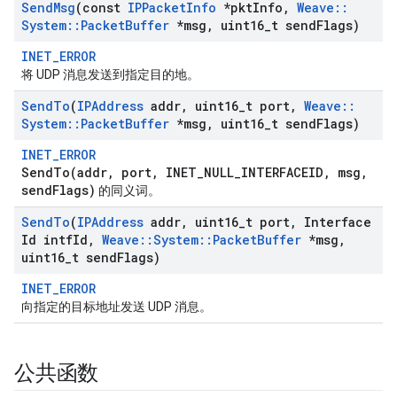
Send
Msg
(const
IPPacket
Info
*pkt
Info
,
Weave
::
System
::
Packet
Buffer
*msg
,
uint16
_
t send
Flags)
INET_ERROR
将 UDP 消息发送到指定目的地。
Send
To
(
IPAddress
addr
,
uint16
_
t port
,
Weave
::
System
::
Packet
Buffer
*msg
,
uint16
_
t send
Flags)
INET_ERROR
SendTo(addr, port, INET_NULL_INTERFACEID, msg,
sendFlags)
的同义词。
Send
To
(
IPAddress
addr
,
uint16
_
t port
,
Interface
Id intf
Id
,
Weave
::
System
::
Packet
Buffer
*msg
,
uint16
_
t send
Flags)
INET_ERROR
向指定的目标地址发送 UDP 消息。
公共函数