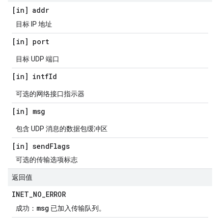
[in] addr
目标 IP 地址
[in] port
目标 UDP 端口
[in] intf
Id
可选的网络接口指示器
[in] msg
包含 UDP 消息的数据包缓冲区
[in] send
Flags
可选的传输选项标志
返回值
INET
_
NO
_
ERROR
msg
成功：
已加入传输队列。