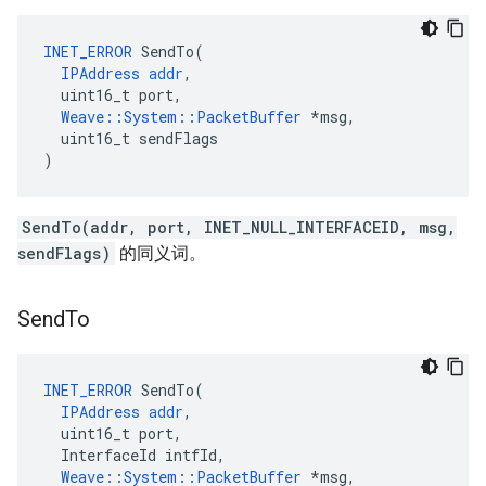
INET_ERROR
SendTo
(
IPAddress
addr
,
uint16_t
port
,
Weave
::
System
::
PacketBuffer
*
msg
,
uint16_t
sendFlags
)
SendTo(addr, port, INET_NULL_INTERFACEID, msg,
sendFlags)
的同义词。
Send
To
INET_ERROR
SendTo
(
IPAddress
addr
,
uint16_t
port
,
InterfaceId
intfId
,
Weave
::
System
::
PacketBuffer
*
msg
,