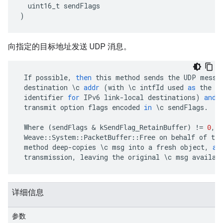
uint16_t
sendFlags
)
向指定的目标地址发送 UDP 消息。
If
possible
,
then
this
method
sends
the
UDP
messa
destination
\
c
addr
(
with
\
c
intfId
used
as
the
s
identifier
for
IPv6
link
-
local
destinations
)
and
transmit
option
flags
encoded
in
\
c
sendFlags
.
Where
,
c
(
sendFlags
&
kSendFlag_RetainBuffer
)
!=
0
on
behalf
of
the
Weave
::
System
::
PacketBuffer
::
Free
method
deep
-
copies
\
c
msg
into
a
fresh
object
,
an
transmission
,
leaving
the
original
\
c
msg
availab
详细信息
参数