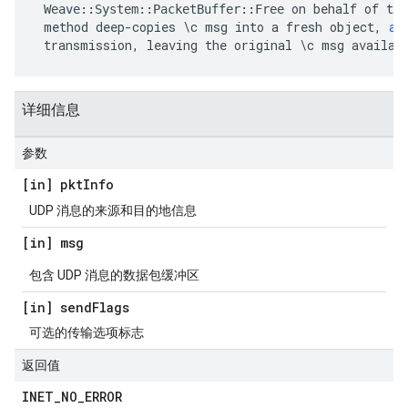
on
behalf
of
the
Weave
::
System
::
PacketBuffer
::
Free
method
deep
-
copies
\
c
msg
into
a
fresh
object
,
an
transmission
,
leaving
the
original
\
c
msg
availab
详细信息
参数
[in] pkt
Info
UDP 消息的来源和目的地信息
[in] msg
包含 UDP 消息的数据包缓冲区
[in] send
Flags
可选的传输选项标志
返回值
INET
_
NO
_
ERROR