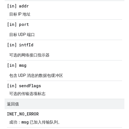
[in] addr
目标 IP 地址
[in] port
目标 UDP 端口
[in] intf
Id
可选的网络接口指示器
[in] msg
包含 UDP 消息的数据包缓冲区
[in] send
Flags
可选的传输选项标志
返回值
INET
_
NO
_
ERROR
msg
成功：
已加入传输队列。