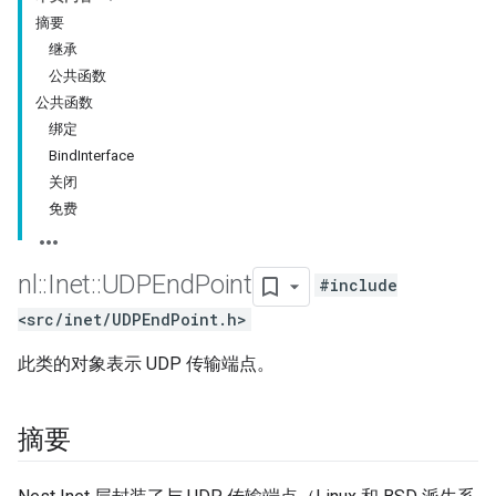
摘要
继承
公共函数
公共函数
绑定
BindInterface
关闭
免费
nl
::
Inet
::
UDPEnd
Point
#include
<src/inet/UDPEndPoint.h>
此类的对象表示 UDP 传输端点。
摘要