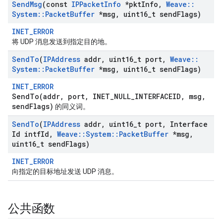
Send
Msg
(const
IPPacket
Info
*pkt
Info
,
Weave
::
System
::
Packet
Buffer
*msg
,
uint16
_
t send
Flags)
INET_ERROR
将 UDP 消息发送到指定目的地。
Send
To
(
IPAddress
addr
,
uint16
_
t port
,
Weave
::
System
::
Packet
Buffer
*msg
,
uint16
_
t send
Flags)
INET_ERROR
SendTo(addr, port, INET_NULL_INTERFACEID, msg,
sendFlags)
的同义词。
Send
To
(
IPAddress
addr
,
uint16
_
t port
,
Interface
Id intf
Id
,
Weave
::
System
::
Packet
Buffer
*msg
,
uint16
_
t send
Flags)
INET_ERROR
向指定的目标地址发送 UDP 消息。
公共函数