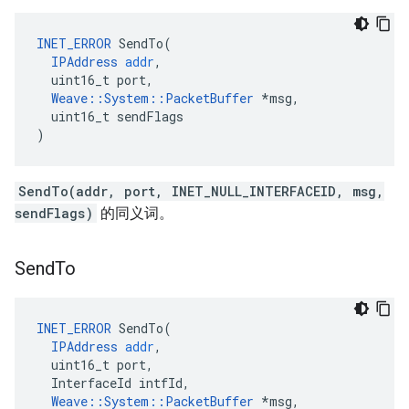
INET_ERROR
SendTo
(
IPAddress
addr
,
uint16_t
port
,
Weave
::
System
::
PacketBuffer
*
msg
,
uint16_t
sendFlags
)
SendTo(addr, port, INET_NULL_INTERFACEID, msg,
sendFlags)
的同义词。
Send
To
INET_ERROR
SendTo
(
IPAddress
addr
,
uint16_t
port
,
InterfaceId
intfId
,
Weave
::
System
::
PacketBuffer
*
msg
,