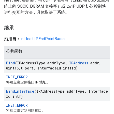
Nest Inet 层封装了与 UDP 传输端点（Linux 和 BSD 派生系
统上的 SOCK_DGRAM 套接字）或 LwIP UDP 协议控制块
进行交互的方法，具体取决于系统。
继承
沿用自：
nl::Inet::IPEndPointBasis
公共函数
Bind
(IPAddress
Type addr
Type
,
IPAddress
addr
,
uint16
_
t port
,
Interface
Id intf
Id)
INET_ERROR
将端点绑定到接口 IP 地址。
Bind
Interface
(IPAddress
Type addr
Type
,
Interface
Id intf)
INET_ERROR
将端点绑定到网络接口。