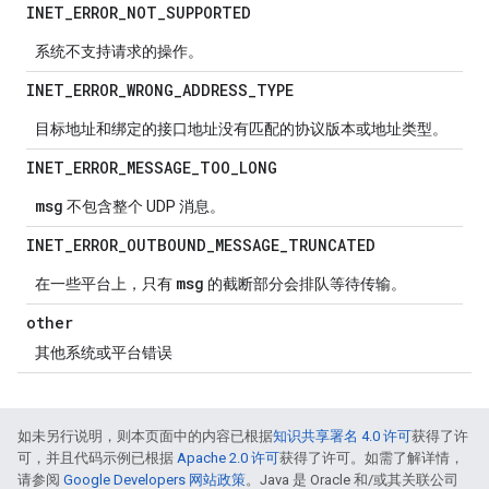
INET
_
ERROR
_
NOT
_
SUPPORTED
系统不支持请求的操作。
INET
_
ERROR
_
WRONG
_
ADDRESS
_
TYPE
目标地址和绑定的接口地址没有匹配的协议版本或地址类型。
INET
_
ERROR
_
MESSAGE
_
TOO
_
LONG
msg
不包含整个 UDP 消息。
INET
_
ERROR
_
OUTBOUND
_
MESSAGE
_
TRUNCATED
msg
在一些平台上，只有
的截断部分会排队等待传输。
other
其他系统或平台错误
如未另行说明，则本页面中的内容已根据
知识共享署名 4.0 许可
获得了许
可，并且代码示例已根据
Apache 2.0 许可
获得了许可。如需了解详情，
请参阅
Google Developers 网站政策
。Java 是 Oracle 和/或其关联公司