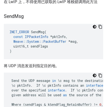
在 LwIP 上，不得使用已获取的 LwIP 堆栈锁调用此方法
Send
Msg
INET_ERROR
SendMsg
(
const
IPPacketInfo
*
pktInfo
,
Weave
::
System
::
PacketBuffer
*
msg
,
uint16_t
sendFlags
)
将 UDP 消息发送到指定目的地。
Send
the
UDP
message
in
\
c
msg
to
the
destination
\
c
pktInfo
.
If
\
c
pktInfo
contains
an
interface
i
over
the
specified
interface
.
If
\
c
pktInfo
conta
given
address
will
be
used
as
the
source
of
the
U
Where
,
c
(
sendFlags
&
kSendFlag_RetainBuffer
)
!=
0