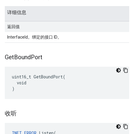
详细信息
返回值
InterfaceId。绑定的接口 ID。
Get
Bound
Port
uint16_t GetBoundPort(

  void

)
收听
INET_ERROR
 Listen(
