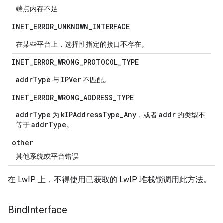
端点内存不足
INET
_
ERROR
_
UNKNOWN
_
INTERFACE
在某些平台上，选择性指定的接口不存在。
INET
_
ERROR
_
WRONG
_
PROTOCOL
_
TYPE
addrType
IPVer
与
不匹配。
INET
_
ERROR
_
WRONG
_
ADDRESS
_
TYPE
addrType
kIPAddressType_Any
addr
为
，或者
的类型不
addrType
等于
。
other
其他系统或平台错误
在 LwIP 上，不得使用已获取的 LwIP 堆栈锁调用此方法。
Bind
Interface