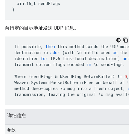
uint16_t
sendFlags
)
向指定的目标地址发送 UDP 消息。
If
possible
,
then
this
method
sends
the
UDP
messa
destination
\
c
addr
(
with
\
c
intfId
used
as
the
s
identifier
for
IPv6
link
-
local
destinations
)
and
transmit
option
flags
encoded
in
\
c
sendFlags
.
Where
,
c
(
sendFlags
&
kSendFlag_RetainBuffer
)
!=
0
on
behalf
of
the
Weave
::
System
::
PacketBuffer
::
Free
method
deep
-
copies
\
c
msg
into
a
fresh
object
,
an
transmission
,
leaving
the
original
\
c
msg
availab
详细信息
参数